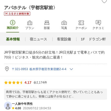
アパホテル〈宇都宮駅前〉
施設紹介
プラン
部屋
写真
クーポン
クチコミ
基本情報
宿ニュース
客室設備
1F ドラゴン軒
JR宇都宮駅東口徒歩5分の好立地！JR日光駅まで電車とバスで約
70分！ビジネス・観光の拠点に最適！
〒321-0953 栃木県宇都宮市東宿郷2-4-4
4.17
全2,174件
商用で1泊。宇都宮駅からも近くアクセス便利で、空いていたこともあっ
て静かに過ごせました。朝食には餃子が出るけど...
一人旅中年男性
4.00
2026/07/12 19:04:53