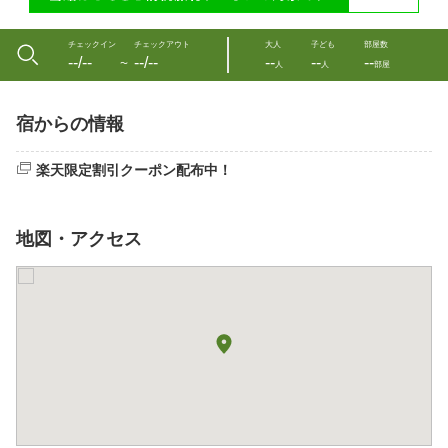
チェックイン
チェックアウト
大人
子ども
部屋数
--/--
--/--
--
--
--
〜
人
人
部屋
宿からの情報
楽天限定割引クーポン配布中！
地図・アクセス