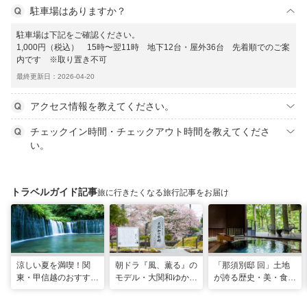
駐車場はありますか？
駐車場は下記をご確認ください。
1,000円（税込） 15時〜翌11時 地下12台・屋外36台 先着順でのご案
内です ※取り置き不可
最終更新日：2026-04-20
アクセス情報を教えてください。
チェックイン時間・チェックアウト時間を教えてくださ
い。
トラベルガイド記事
旅に行きたくなる旅行記事をお届け
涼しい夏を満喫！関
朝ドラ『風、薫る』の
「那須別邸 回」土地
東・甲信越のおすすめ
モデル・大関和ゆかり
が誇る歴史・美・食を
避暑地14選
の地を巡る、大田原・
堪能する極上の休日
黒羽観光モデルコース