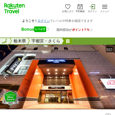
お気に入り
予約確認
ログイン
メニュー
全国
全国
栃木県
宇都宮・さくら
アパホテル〈宇都宮駅
1/15