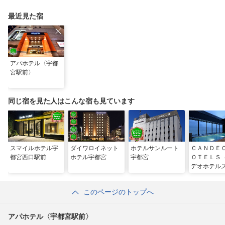
最近見た宿
アパホテル〈宇都
宮駅前〉
同じ宿を見た人はこんな宿も見ています
スマイルホテル宇
ダイワロイネット
ホテルサンルート
ＣＡＮＤＥ
都宮西口駅前
ホテル宇都宮
宇都宮
ＯＴＥＬＳ
デオホテル
都宮
このページのトップへ
アパホテル〈宇都宮駅前〉