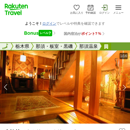
お気に入り
予約確認
ログイン
メニュー
全国
全国
栃木県
那須・板室・黒磯
那須温泉
合歓林（
1/16