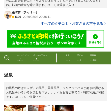
時には自分自身にも「ちょっと休もうよ」と声をかけることが大切です
ね。那須の豊かな緑に囲まれ、ゆっくり温泉に入り...
茶味胃（チャミー）
5.00
2026/08/08 20:36:11
すべてのクチコミ・お客さまの声を見る
チェックイン
チェックアウト
大人
子ども
部屋数
--/--
--/--
--
--
--
〜
人
人
部屋
温泉
お風呂の数は６ヶ所。内風呂、露天風呂、ジャグジーバスと趣きの異なる
お風呂をいろいろお楽しみ下さい。いずれも貸切制で２４時間利用が可能
です。ゆっくりご堪能下さい。