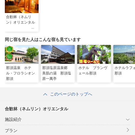
合歓林（ネムリ
ン）オリエンタル
同じ宿を見た人はこんな宿も見ています
那須温泉 ホテ
那須塩原温泉郷
ホテル ブランヴ
ホテルラフ
ル・フロラシオン
美肌の湯 那須塩
ェール那須
那須
那須
原一萬亭
このページのトップへ
合歓林（ネムリン）オリエンタル
施設紹介
プラン