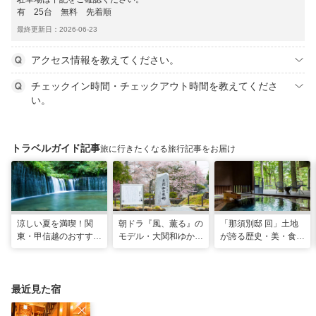
有 25台 無料 先着順
最終更新日：2026-06-23
アクセス情報を教えてください。
チェックイン時間・チェックアウト時間を教えてくださ
い。
トラベルガイド記事
旅に行きたくなる旅行記事をお届け
涼しい夏を満喫！関
朝ドラ『風、薫る』の
「那須別邸 回」土地
東・甲信越のおすすめ
モデル・大関和ゆかり
が誇る歴史・美・食を
避暑地14選
の地を巡る、大田原・
堪能する極上の休日
黒羽観光モデルコース
最近見た宿