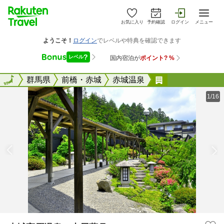
お気に入り
予約確認
ログイン
メニュー
全国
全国
群馬県
前橋・赤城
赤城温泉
赤城高原温泉 
1/16