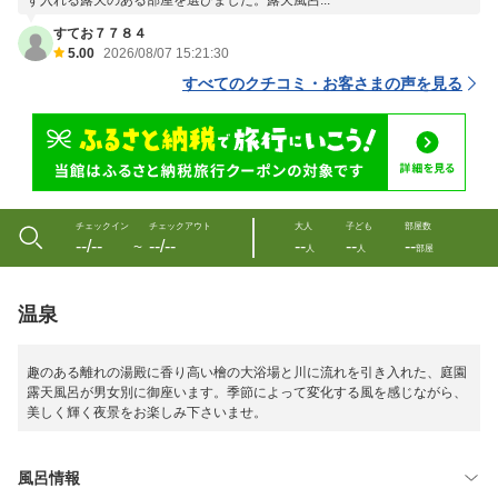
ず入れる露天のある部屋を選びました。露天風呂...
すてお７７８４
5.00
2026/08/07 15:21:30
すべてのクチコミ・お客さまの声を見る
チェックイン
チェックアウト
大人
子ども
部屋数
--/--
--/--
--
--
--
〜
人
人
部屋
温泉
趣のある離れの湯殿に香り高い檜の大浴場と川に流れを引き入れた、庭園
露天風呂が男女別に御座います。季節によって変化する風を感じながら、
美しく輝く夜景をお楽しみ下さいませ。
風呂情報