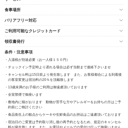
食事場所
バリアフリー対応
ご利用可能なクレジットカード
領収書発行
条件・注意事項
入湯税が別途必要（お一人様１５０円）
チェックイン予定時より遅れる場合は必ず当館まで連絡下さいませ
キャンセル料は15日前より発生致します また、お客様都合による到着後
の客室変更は宿泊料の20％を頂戴致します
13歳未満のお子様のご利用は御遠慮頂いております
全室禁煙で御座います
敷地内に猫がおります 動物が苦手な方やアレルギーをお持ちの方はご予
約前にご検討ください
食品衛生上の観点からケーキや生鮮食品のお持込はご遠慮頂いております
宿泊日のご変更は予約取り消し後の再予約となるため、規定のキャンセル
料が発生致します。また、お電話やメールでの受付は行って御座いません