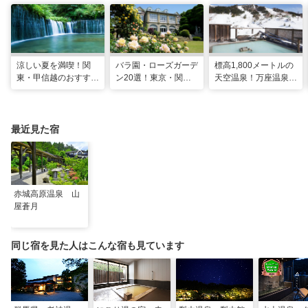
涼しい夏を満喫！関
バラ園・ローズガーデ
標高1,800メートルの
東・甲信越のおすすめ
ン20選！東京・関東
天空温泉！万座温泉
避暑地14選
の名所をご紹介
日進舘の絶景風呂と充
実プログラムで心身を
整える
最近見た宿
赤城高原温泉 山
屋蒼月
同じ宿を見た人はこんな宿も見ています