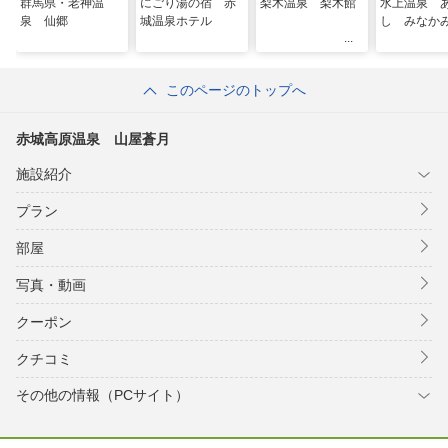
群馬県・老神温
にごり湯の宿 赤
梨木温泉 梨木館
水上温泉 
泉 仙郷
城温泉ホテル
し みなか
このページのトップへ
赤城高原温泉 山屋蒼月
施設紹介
プラン
部屋
写真・動画
クーポン
クチコミ
その他の情報（PCサイト）