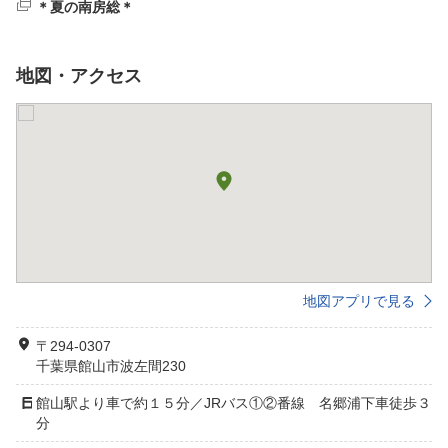
＊夏の南房総＊
地図・アクセス
地図アプリで見る
〒294-0307
千葉県館山市波左間230
館山駅より車で約１５分／JRバス①②番線 名郷浦下車徒歩３
分