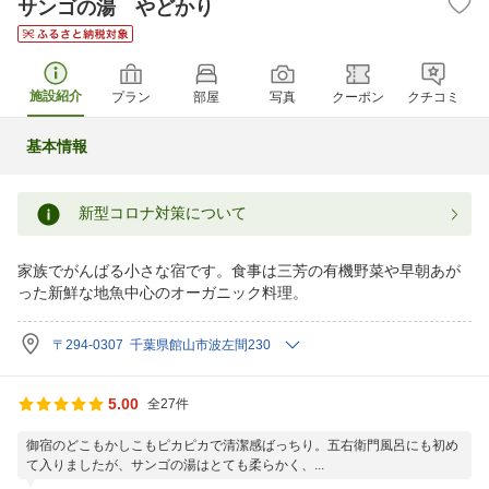
サンゴの湯 やどかり
施設紹介
プラン
部屋
写真
クーポン
クチコミ
基本情報
新型コロナ対策について
家族でがんばる小さな宿です。食事は三芳の有機野菜や早朝あが
った新鮮な地魚中心のオーガニック料理。
〒294-0307 千葉県館山市波左間230
5.00
全27件
御宿のどこもかしこもピカピカで清潔感ばっちり。五右衛門風呂にも初め
て入りましたが、サンゴの湯はとても柔らかく、...