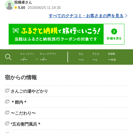
投稿者さん
5.00
2026/06/25 11:18:30
すべてのクチコミ・お客さまの声を見る
チェックイン
チェックアウト
大人
子ども
部屋数
--/--
--/--
--
--
--
〜
人
人
部屋
宿からの情報
さんごの湯やどかり
＊館内＊
〜こだわり〜
*五右衛門風呂＊