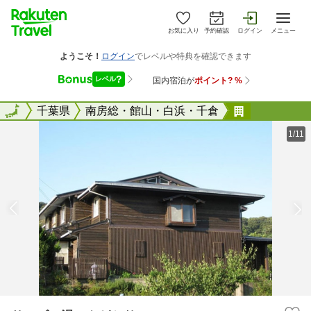
お気に入り
予約確認
ログイン
メニュー
全国
全国
千葉県
南房総・館山・白浜・千倉
サンゴの湯
1/11