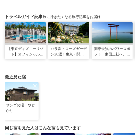
トラベルガイド記事
旅に行きたくなる旅行記事をお届け
【東京ディズニーリゾ
バラ園・ローズガーデ
関東最強のパワースポ
ート】オフィシャル・
ン20選！東京・関東
ット・東国三社へ。初
パートナーホテルのプ
の名所をご紹介
詣にも最適な、歴史と
ールや無料ラウンジで
ご利益の1日巡り旅
夏も暑さ知らずの旅を
最近見た宿
サンゴの湯 やど
かり
同じ宿を見た人はこんな宿も見ています