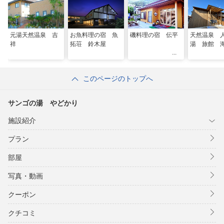
元湯天然温泉 吉
お魚料理の宿 魚
磯料理の宿 伝平
天然温泉 
祥
拓荘 鈴木屋
湯 旅館 
このページのトップへ
サンゴの湯 やどかり
施設紹介
プラン
部屋
写真・動画
クーポン
クチコミ