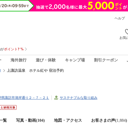
ヘルプ
お気
ー
海外旅行
遊び・体験
キャンプ場
割引クーポン
上諏訪温泉 ホテル紅や 宿泊予約
泉
7長野県諏訪市湖岸通り２－７－２１
サステナブルな取り組み
一覧
写真・動画(104)
地図・アクセス
お客さまの声(
1,884
)