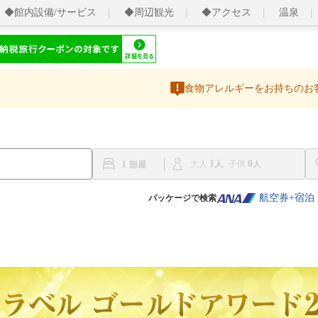
◆館内設備/サービス
◆周辺観光
◆アクセス
温泉
食物アレルギーをお持ちのお
1
0
1
大人
子供
航空券+宿泊
パッケージで検索