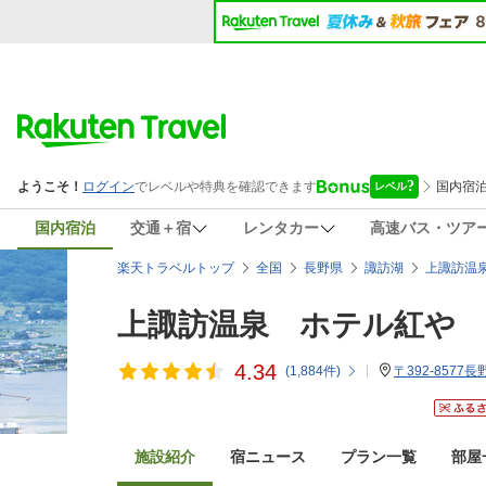
国内宿泊
交通＋宿
レンタカー
高速バス・ツア
楽天トラベルトップ
全国
長野県
諏訪湖
上諏訪温
上諏訪温泉 ホテル紅や
4.34
(
1,884
件)
〒392-857
施設紹介
宿ニュース
プラン一覧
部屋