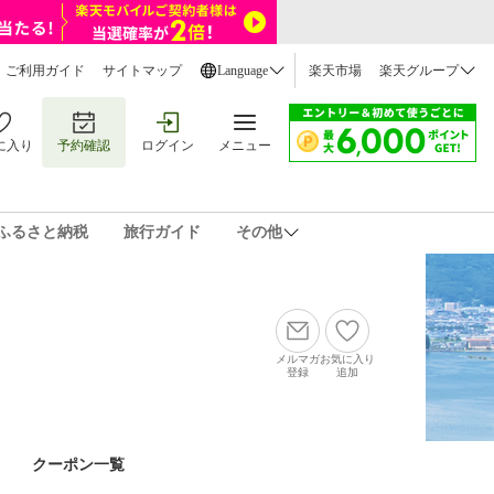
ご利用ガイド
サイトマップ
Language
楽天市場
楽天グループ
に入り
予約確認
ログイン
メニュー
ふるさと納税
旅行ガイド
その他
メルマガ
お気に入り
登録
追加
クーポン一覧