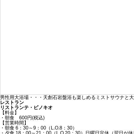
男性用大浴場・・・天創石岩盤浴も楽しめるミストサウナと大
レストラン
リストランテ・ピノキオ
【料金】
・朝食 600円(税込)
【営業時間】
・朝食 6：30～9：00（L.O.8：30）
・夕食 18：00～21：00（L.O.20：30）日曜日定休（翌日