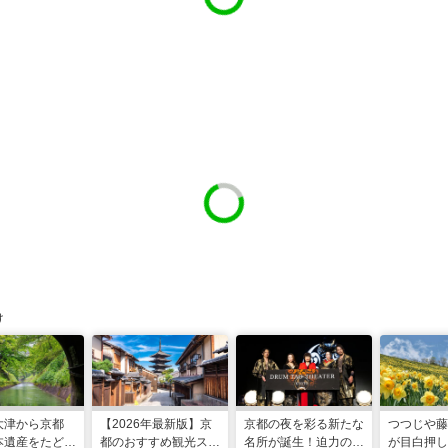
け
大津から京都
【2026年最新版】京
京都の夜を彩る新たな
つつじや藤
本遺産をたどる
都のおすすめ観光スポ
名所が誕生！迫力のパ
が目白押し