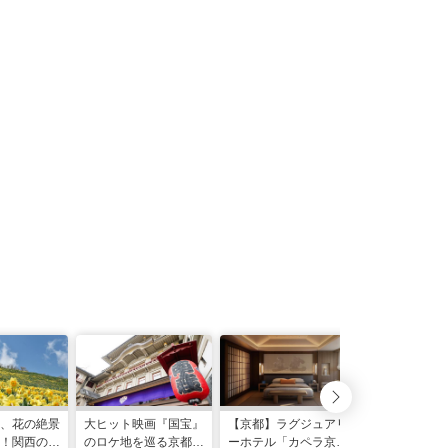
、花の絶景
大ヒット映画『国宝』
【京都】ラグジュアリ
【美食ホカン
！関西の5
のロケ地を巡る京都旅
ーホテル「カペラ京
わざ旅の目的