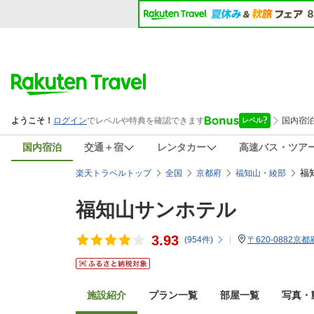
国内宿泊
交通＋宿
レンタカー
高速バス・ツア
福
楽天トラベルトップ
全国
京都府
福知山・綾部
福知山サンホテル
3.93
(
954
件)
〒620-0882京
施設紹介
プラン一覧
部屋一覧
写真・動