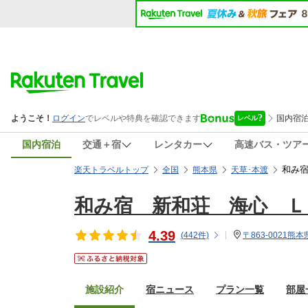
国内宿泊
交通＋宿
レンタカー
高速バス・ツア
和み
楽天トラベルトップ
全国
熊本県
天草･本渡
和み宿 新和荘 海心 Ｌ
4.39
(
442
件)
〒863-0021熊
施設紹介
宿ニュース
プラン一覧
部屋