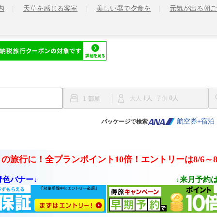
内
天草を感じる客室
美しい器で夕食を
元気が出る朝ご
1
0
1
大人
子供
航空券+宿泊
パッケージで検索