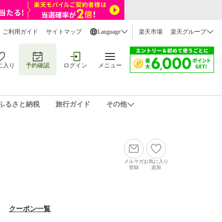
ご利用ガイド
サイトマップ
Language
楽天市場
楽天グループ
に入り
予約確認
ログイン
メニュー
ふるさと納税
旅行ガイド
その他
メルマガ
お気に入り
登録
追加
クーポン一覧