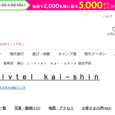
ヘルプ
お気
ー
海外旅行
遊び・体験
キャンプ場
割引クーポン
宿 新和荘 海心 Ｌｉｖｔｅｌ ｋａｉ－ｓｈｉｎ 宿泊予約
ｉｖｔｅｌ ｋａｉ－ｓｈｉｎ
本県天草市港町11-19
一覧
写真・動画(115)
地図・アクセス
お客さまの声(
442
)