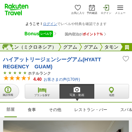
お気に入り
予約確認
ログイン
メニュー
・サイパン（ミクロネシア）
海外
グアム
グアム
タモン
ハイアットリージェンシーグアム(HYATT
REGENCY GUAM)
ホテルランク
4.40
お客さまの声(
170
件)
施設情報
写真・動画
プランを探す
地図
部屋
食事
その他
レストラン・バー
スパ