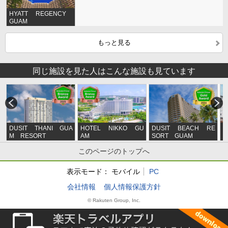
HYATT REGENCY
GUAM
もっと見る
同じ施設を見た人はこんな施設も見ています
DUSIT THANI GUA
HOTEL NIKKO GU
DUSIT BEACH RE
C
M RESORT
AM
SORT GUAM
o
H
このページのトップへ
表示モード：
モバイル
PC
会社情報
個人情報保護方針
© Rakuten Group, Inc.