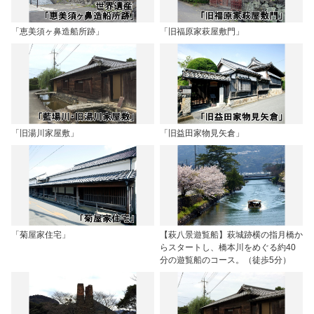
「恵美須ヶ鼻造船所跡」
「旧福原家萩屋敷門」
「旧湯川家屋敷」
「旧益田家物見矢倉」
「菊屋家住宅」
【萩八景遊覧船】萩城跡横の指月橋か
らスタートし、橋本川をめぐる約40
分の遊覧船のコース。（徒歩5分）