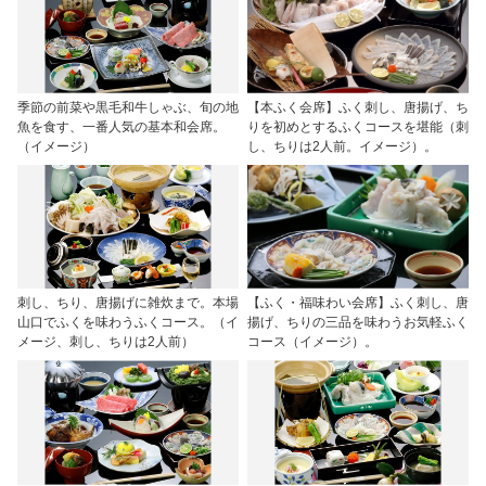
季節の前菜や黒毛和牛しゃぶ、旬の地
【本ふく会席】ふく刺し、唐揚げ、ち
魚を食す、一番人気の基本和会席。
りを初めとするふくコースを堪能（刺
（イメージ）
し、ちりは2人前。イメージ）。
刺し、ちり、唐揚げに雑炊まで。本場
【ふく・福味わい会席】ふく刺し、唐
山口でふくを味わうふくコース。（イ
揚げ、ちりの三品を味わうお気軽ふく
メージ、刺し、ちりは2人前）
コース（イメージ）。