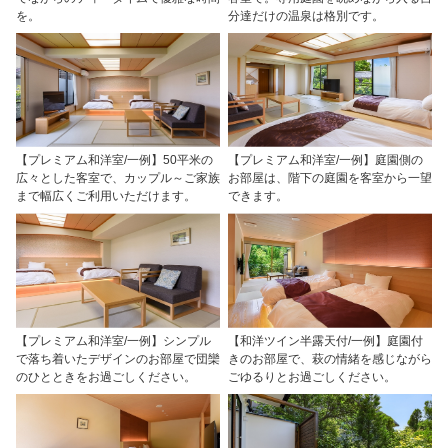
を。
分達だけの温泉は格別です。
【プレミアム和洋室/一例】50平米の
【プレミアム和洋室/一例】庭園側の
広々とした客室で、カップル～ご家族
お部屋は、階下の庭園を客室から一望
まで幅広くご利用いただけます。
できます。
【プレミアム和洋室/一例】シンプル
【和洋ツイン半露天付/一例】庭園付
で落ち着いたデザインのお部屋で団欒
きのお部屋で、萩の情緒を感じながら
のひとときをお過ごしください。
ごゆるりとお過ごしください。