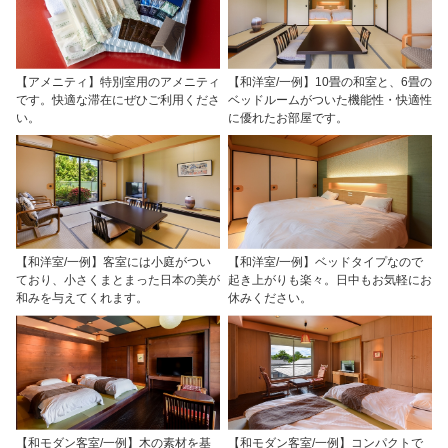
【アメニティ】特別室用のアメニティ
【和洋室/一例】10畳の和室と、6畳の
です。快適な滞在にぜひご利用くださ
ベッドルームがついた機能性・快適性
い。
に優れたお部屋です。
【和洋室/一例】客室には小庭がつい
【和洋室/一例】ベッドタイプなので
ており、小さくまとまった日本の美が
起き上がりも楽々。日中もお気軽にお
和みを与えてくれます。
休みください。
【和モダン客室/一例】木の素材を基
【和モダン客室/一例】コンパクトで