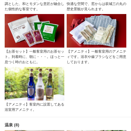
調とした、和とモダンな意匠が融合し
快適な空間で、窓からは萩城三の丸の
た個性的な客室です。
歴史景観が見られます。
【お茶セット】一般客室用のお茶セッ
【アメニティ】一般客室用のアメニテ
ト。到着時に、朝に・・・。ほっと一
ィです。浴衣や歯ブラシなどをご用意
息つく時のおともに。
しております。
【アメニティ】客室内に設置してある
浴室用アメニティ。
温泉 (8)