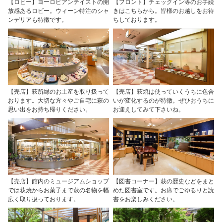
【ロビー】ヨーロピアンテイストの開
【フロント】チェックイン等のお手続
放感あるロビー。ウィーン特注のシャ
きはこちらから。皆様のお越しをお待
ンデリアも特徴です。
ちしております。
【売店】萩所縁のお土産を取り扱って
【売店】萩焼は使っていくうちに色合
おります。大切な方々やご自宅に萩の
いが変化するのが特徴。ぜひおうちに
思い出をお持ち帰りください。
お迎えしてみて下さいね。
【売店】館内のミュージアムショップ
【図書コーナー】萩の歴史などをまと
では萩焼からお菓子まで萩の名物を幅
めた図書室です。お席でごゆるりと読
広く取り扱っております。
書をお楽しみください。