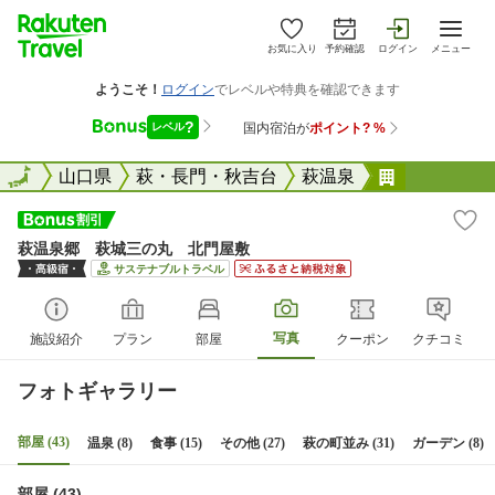
お気に入り
予約確認
ログイン
メニュー
全国
全国
山口県
萩・長門・秋吉台
萩温泉
萩温泉郷 
萩温泉郷 萩城三の丸 北門屋敷
サステナブルトラベル
写真
施設紹介
プラン
部屋
クーポン
クチコミ
フォトギャラリー
部屋 (43)
温泉 (8)
食事 (15)
その他 (27)
萩の町並み (31)
ガーデン (8)
部屋 (43)