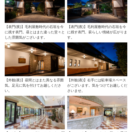
【表門(夜)】毛利屋敷時代の石垣を今
【表門(夜)】毛利屋敷時代の石垣を今
に残す表門。昼とはまた違った堂々と
に残す表門。萩らしい情緒が広がりま
した雰囲気がございます。
す。
【外観(夜)】昼間とはまた異なる雰囲
【外観(夜)】右手には駐車場スペース
気。足元に気を付けてお越しくださ
がございます。気をつけてお越しくだ
い。
さいませ。