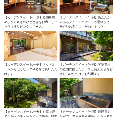
【ガーデンスイート/一例】庭園を眺
【ガーデンスイート/一例】あたたか
めながら寛ぎのひとときをお過ごしい
みあるダイニングセットや壁紙など、
ただけるリビングスペース。
居心地の良さにこだわりました。
【ガーデンスイート/一例】ベッドル
【ガーデンスイート/一例】客室専用
ームからはリビングや庭をご覧いただ
の庭園に面したテラスと露天風呂をお
けます。
楽しみいただけるお部屋です。
【ガーデンスイート/一例】お庭を愛
【ガーデンスイート/一例】萩温泉を
でながらのティータイムで優雅な時間
客室で。専用庭園を眺めながら入る自