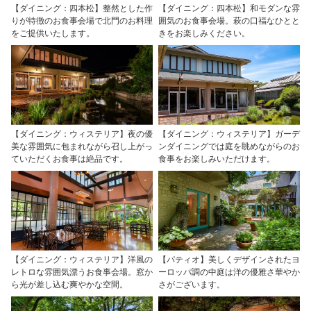
【ダイニング：四本松】整然とした作
【ダイニング：四本松】和モダンな雰
りが特徴のお食事会場で北門のお料理
囲気のお食事会場。萩の口福なひとと
をご提供いたします。
きをお楽しみください。
【ダイニング：ウィステリア】夜の優
【ダイニング：ウィステリア】ガーデ
美な雰囲気に包まれながら召し上がっ
ンダイニングでは庭を眺めながらのお
ていただくお食事は絶品です。
食事をお楽しみいただけます。
【ダイニング：ウィステリア】洋風の
【パティオ】美しくデザインされたヨ
レトロな雰囲気漂うお食事会場。窓か
ーロッパ調の中庭は洋の優雅さ華やか
ら光が差し込む爽やかな空間。
さがございます。