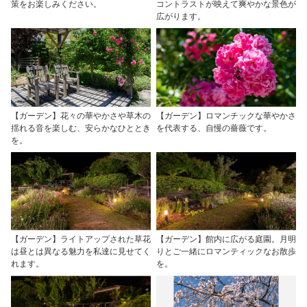
策をお楽しみください。
コントラストが映えて爽やかな景色が
広がります。
【ガーデン】花々の華やかさや草木の
【ガーデン】ロマンチックな華やかさ
揺れる音を楽しむ、安らかなひととき
を代表する、自慢の薔薇です。
を。
【ガーデン】ライトアップされた草花
【ガーデン】館内に広がる庭園。月明
は昼とは異なる魅力を私達に見せてく
りとご一緒にロマンティックなお散歩
れます。
を。