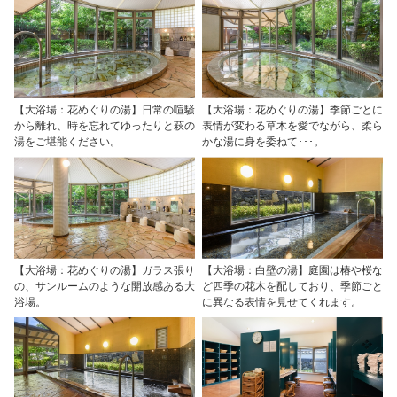
【大浴場：花めぐりの湯】日常の喧騒
【大浴場：花めぐりの湯】季節ごとに
から離れ、時を忘れてゆったりと萩の
表情が変わる草木を愛でながら、柔ら
湯をご堪能ください。
かな湯に身を委ねて･･･。
【大浴場：花めぐりの湯】ガラス張り
【大浴場：白壁の湯】庭園は椿や桜な
の、サンルームのような開放感ある大
ど四季の花木を配しており、季節ごと
浴場。
に異なる表情を見せてくれます。