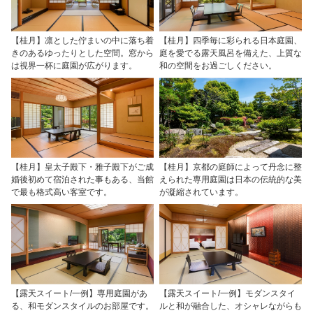
【桂月】凛とした佇まいの中に落ち着
【桂月】四季毎に彩られる日本庭園、
きのあるゆったりとした空間。窓から
庭を愛でる露天風呂を備えた、上質な
は視界一杯に庭園が広がります。
和の空間をお過ごしください。
【桂月】皇太子殿下・雅子殿下がご成
【桂月】京都の庭師によって丹念に整
婚後初めて宿泊された事もある、当館
えられた専用庭園は日本の伝統的な美
で最も格式高い客室です。
が凝縮されています。
【露天スイート/一例】専用庭園があ
【露天スイート/一例】モダンスタイ
る、和モダンスタイルのお部屋です。
ルと和が融合した、オシャレながらも