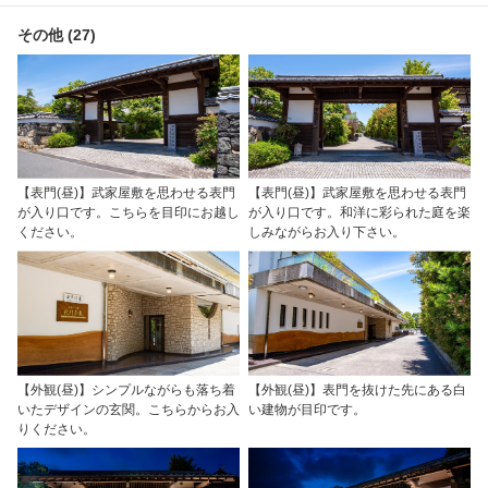
その他 (27)
【表門(昼)】武家屋敷を思わせる表門
【表門(昼)】武家屋敷を思わせる表門
が入り口です。こちらを目印にお越し
が入り口です。和洋に彩られた庭を楽
ください。
しみながらお入り下さい。
【外観(昼)】シンプルながらも落ち着
【外観(昼)】表門を抜けた先にある白
いたデザインの玄関。こちらからお入
い建物が目印です。
りください。