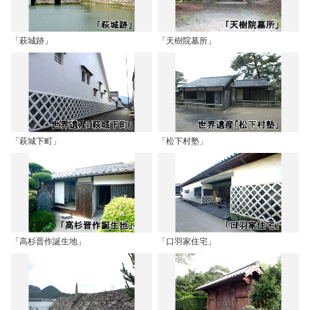
「萩城跡」
「天樹院墓所」
「萩城下町」
「松下村塾」
「高杉晋作誕生地」
「口羽家住宅」