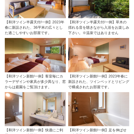
【和洋ツイン半露天付/一例】2023年
【和洋ツイン半露天付/一例】草木の
春に新設された、36平米の広々とし
揺れる音を聴きながら入浴をお楽しみ
た過ごしやすいお部屋です。
下さい。※温泉ではありません
【和洋ツイン新館/一例】客室毎にカ
【和洋ツイン新館/一例】2023年春に
ラーデザインや家具が多少異なり、窓
新設された、ツインベッドとリビング
からは庭園をご覧頂けます。
で構成されたお部屋です。
【和洋ツイン新館/一例】快適にご利
【和洋ツイン新館/一例】足を伸ばせ