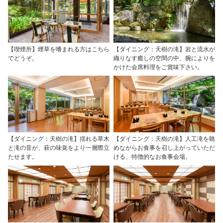
【喫煙所】煙草を嗜まれる方はこちら
【ダイニング：天樹の滝】岩と流水が
でどうぞ。
織りなす癒しの空間の中、腕によりを
かけた会席料理をご賞味下さい。
【ダイニング：天樹の滝】揺れる草木
【ダイニング：天樹の滝】人工滝を眺
と滝の音が、萩の味覚をより一層際立
めながらお食事を召し上がっていただ
たせます。
ける、特徴的なお食事会場。