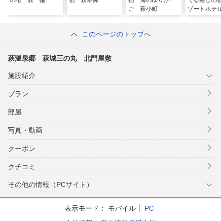
の宿 萩一輪
宿 萩本陣
宿 海のゆりか
でる癒しの
ご 萩小町
ゾートホテ
このページのトップへ
萩温泉郷 萩城三の丸 北門屋敷
施設紹介
プラン
部屋
写真・動画
クーポン
クチコミ
その他の情報（PCサイト）
表示モード：
モバイル
PC