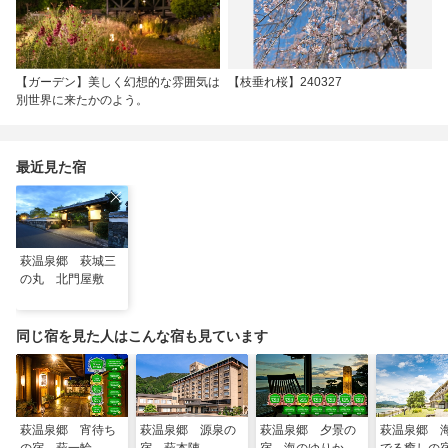
【ガーデン】美しく幻想的な雰囲気は
【枝垂れ桜】240327
別世界に来たかのよう。
最近見た宿
萩温泉郷 萩城三
の丸 北門屋敷
同じ宿を見た人はこんな宿も見ています
萩温泉郷 宵待ち
萩温泉郷 源泉の
萩温泉郷 夕景の
萩温泉郷 