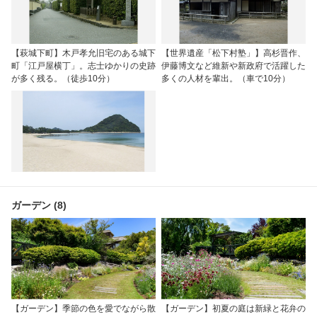
【萩城下町】木戸孝允旧宅のある城下
【世界遺産「松下村塾」】高杉晋作、
町「江戸屋横丁」。志士ゆかりの史跡
伊藤博文など維新や新政府で活躍した
が多く残る。（徒歩10分）
多くの人材を輩出。（車で10分）
ガーデン (8)
【ガーデン】季節の色を愛でながら散
【ガーデン】初夏の庭は新緑と花弁の