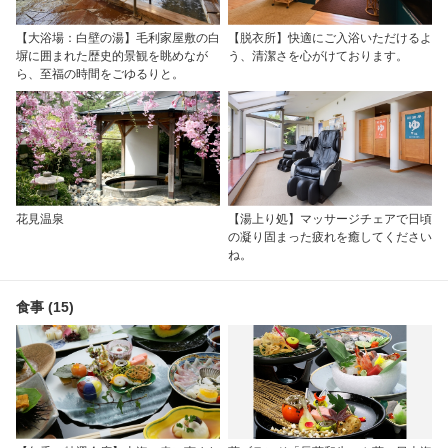
【大浴場：白壁の湯】毛利家屋敷の白
【脱衣所】快適にご入浴いただけるよ
塀に囲まれた歴史的景観を眺めなが
う、清潔さを心がけております。
ら、至福の時間をごゆるりと。
花見温泉
【湯上り処】マッサージチェアで日頃
の凝り固まった疲れを癒してください
ね。
食事 (15)