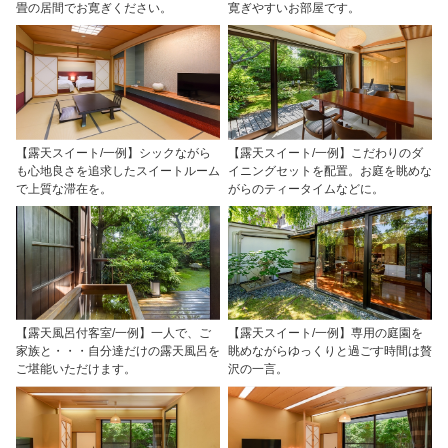
畳の居間でお寛ぎください。
寛ぎやすいお部屋です。
【露天スイート/一例】シックながら
【露天スイート/一例】こだわりのダ
も心地良さを追求したスイートルーム
イニングセットを配置。お庭を眺めな
で上質な滞在を。
がらのティータイムなどに。
【露天風呂付客室/一例】一人で、ご
【露天スイート/一例】専用の庭園を
家族と・・・自分達だけの露天風呂を
眺めながらゆっくりと過ごす時間は贅
ご堪能いただけます。
沢の一言。