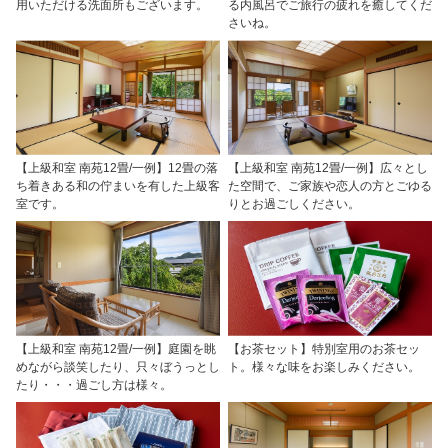
用いただける洗面所もございます。
る内風呂でご旅行の疲れを癒してくだ
さいね。
【上級和室 南苑12畳/一例】12畳の落
【上級和室 南苑12畳/一例】広々とし
ち着きある和の佇まいを有した上級客
た空間で、ご家族や恋人の方とごゆる
室です。
りとお過ごしください。
【上級和室 南苑12畳/一例】庭園を眺
【お茶セット】特別室用のお茶セッ
めながら談笑したり、只々ぼうっとし
ト。様々な味をお楽しみください。
たり・・・過ごし方は様々。