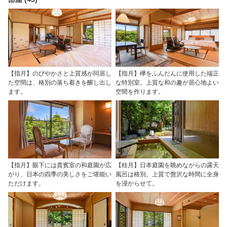
【指月】のびやかさと上質感が同居し
【指月】欅をふんだんに使用した端正
た空間は、格別の落ち着きを醸し出し
な特別室。上質な和の趣が居心地よい
ます。
空間を作ります。
【指月】眼下には貴賓室の和庭園が広
【桂月】日本庭園を眺めながらの露天
がり、日本の四季の美しさをご堪能い
風呂は格別。上質で贅沢な時間に全身
ただけます。
を浸からせて。