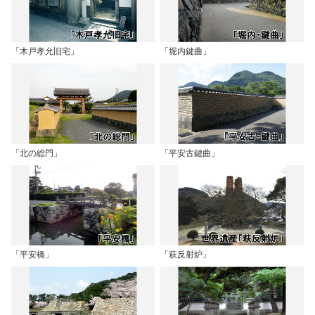
「木戸孝允旧宅」
「堀内鍵曲」
「北の総門」
「平安古鍵曲」
「平安橋」
「萩反射炉」