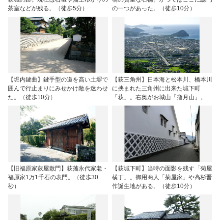
茶室などが残る。（徒歩5分）
の一つがあった。（徒歩10分）
【堀内鍵曲】鍵手型の道を高い土塀で
【萩三角州】日本海と松本川、橋本川
囲んで行止まりにみせかけ敵を迷わせ
に挟まれた三角州に出来た城下町
た。（徒歩10分）
「萩」。右奥がお城山「指月山」。
【旧福原家萩屋敷門】萩藩永代家老・
【萩城下町】当時の面影を残す「菊屋
福原家1万1千石の表門。（徒歩30
横丁」。御用商人「菊屋家」や高杉晋
秒）
作誕生地がある。（徒歩10分）