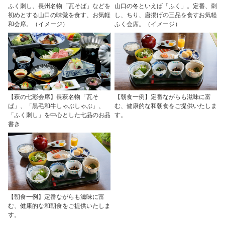
ふく刺し、長州名物「瓦そば」などを
山口の冬といえば「ふく」。定番、刺
初めとする山口の味覚を食す、お気軽
し、ちり、唐揚げの三品を食すお気軽
和会席。（イメージ）
ふく会席。（イメージ）
【萩の七彩会席】長萩名物「瓦そ
【朝食一例】定番ながらも滋味に富
ば」、「黒毛和牛しゃぶしゃぶ」、
む、健康的な和朝食をご提供いたしま
「ふく刺し」を中心とした七品のお品
す。
書き
【朝食一例】定番ながらも滋味に富
む、健康的な和朝食をご提供いたしま
す。