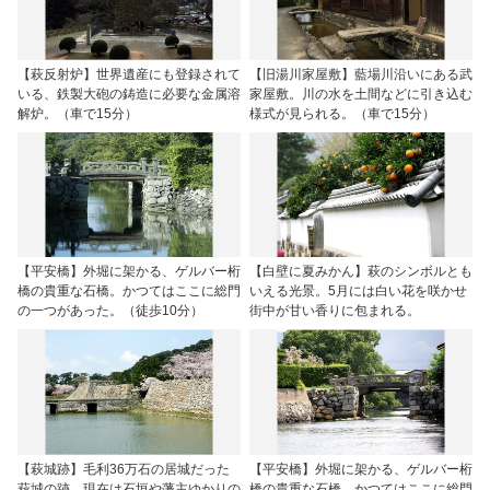
【萩反射炉】世界遺産にも登録されて
【旧湯川家屋敷】藍場川沿いにある武
いる、鉄製大砲の鋳造に必要な金属溶
家屋敷。川の水を土間などに引き込む
解炉。（車で15分）
様式が見られる。（車で15分）
【平安橋】外堀に架かる、ゲルバー桁
【白壁に夏みかん】萩のシンボルとも
橋の貴重な石橋。かつてはここに総門
いえる光景。5月には白い花を咲かせ
の一つがあった。（徒歩10分）
街中が甘い香りに包まれる。
【萩城跡】毛利36万石の居城だった
【平安橋】外堀に架かる、ゲルバー桁
萩城の跡。現在は石垣や藩主ゆかりの
橋の貴重な石橋。かつてはここに総門