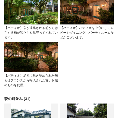
【パティオ】宿が建築される前から存
【パティオ】パティオを中心にしてロ
在する楠が私たちを見守ってくれてい
ビーやダイニング、パーティルームな
ます。
どがございます。
【パティオ】足元に敷き詰められた煉
瓦はフランスから輸入された古いお城
のものを使用。
萩の町並み (31)