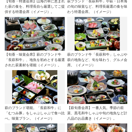
【旬香・特選会席】山海の幸に恵まれ
萩ブランド「長萩和牛」や萩・日本海
た萩の食を、料理長自ら厳選してご提
の旬の味覚など、料理長厳選の食を味
供する特選会席（イメージ）。
わう特選会席。（イメージ）
【旬香・味覚会席】萩のブランド牛
萩のブランド牛「長萩和牛」しゃぶや
「長萩和牛」、地魚を初めとする厳選
萩の地魚など、旬を味わう、グルメ会
された萩素材を堪能（イメージ）。
席。（イメージ）
萩のブランド堪能。「長萩和牛」に
【萩旬香会席】一番人気。季節の前
「むつみ豚」をしゃぶしゃぶで食べ比
菜、黒毛和牛しゃぶや旬の地魚など計
べ。味覚プラン。（イメージ）
八品のお品書き（イメージ）。