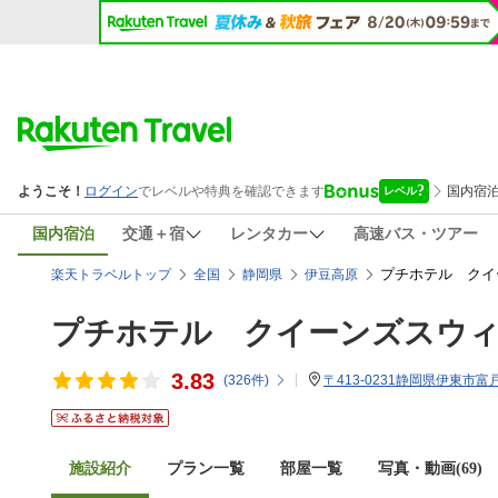
国内宿泊
交通＋宿
レンタカー
高速バス・ツアー
プチホテル クイ
楽天トラベルトップ
全国
静岡県
伊豆高原
プチホテル クイーンズスウ
3.83
(
326
件)
〒413-0231静岡県伊東市富戸1
施設紹介
プラン一覧
部屋一覧
写真・動画(69)