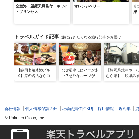
全室海一望露天風呂付 ホワイ
オレンジベリー
リ
トプリンセス
岸
トラベルガイド記事
旅に行きたくなる旅行記事をお届け
【静岡市清水港グル
なぜ沼津にはバーが多
【静岡県焼津市・
メ】港の名店ならコ
い？意外なルーツがわ
むら館】「焼津温
コ！マグロ食べ比べや
かる店へ【静岡県沼津
発祥の地で「浮遊
激レア“サバの氷室盛
市・BAR FRANK／ね
験」 開発期間3年
り”港周辺の店5選
こと白鳥】
泉商品で手がすべ
会社情報
個人情報保護方針
社会的責任[CSR]
採用情報
規約集
© Rakuten Group, Inc.