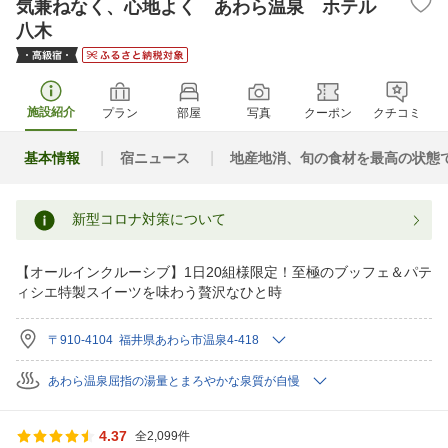
気兼ねなく、心地よく あわら温泉 ホテル
八木
施設紹介
プラン
部屋
写真
クーポン
クチコミ
基本情報
宿ニュース
地産地消、旬の食材を最高の状態
新型コロナ対策について
【オールインクルーシブ】1日20組様限定！至極のブッフェ＆パテ
ィシエ特製スイーツを味わう贅沢なひと時
〒910-4104 福井県あわら市温泉4-418
あわら温泉屈指の湯量とまろやかな泉質が自慢
4.37
全2,099件