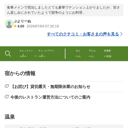
食事メインで宿泊しましたとても豪華でテンション上がりましたが、皆さ
ん楽しみにされていたようで競争のようにお料理...
ぷよりーぬ
4.00
2026/07/04 07:26:19
すべてのクチコミ・お客さまの声を見る
チェックイン
チェックアウト
大人
子ども
部屋数
--/--
--/--
--
--
--
〜
人
人
部屋
宿からの情報
【お詫び】貸切露天・無期限休業のお知らせ
今後のレストラン運営方法についてのご案内
温泉