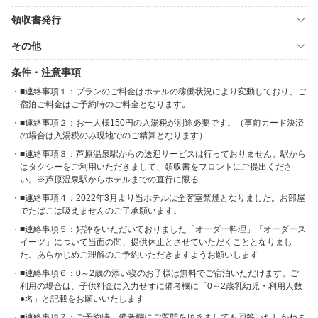
領収書発行
その他
条件・注意事項
■連絡事項１：プランのご料金はホテルの稼働状況により変動しており、ご
宿泊ご料金はご予約時のご料金となります。
■連絡事項２：お一人様150円の入湯税が別途必要です。（事前カード決済
の場合は入湯税のみ現地でのご精算となります）
■連絡事項３：芦原温泉駅からの送迎サービスは行っておりません。駅から
はタクシーをご利用いただきまして、領収書をフロントにご提出くださ
い。※芦原温泉駅からホテルまでの直行に限る
■連絡事項４：2022年3月より当ホテルは全客室禁煙となりました。お部屋
でたばこは吸えませんのご了承願います。
■連絡事項５：好評をいただいておりました「オーダー料理」「オーダース
イーツ」について当面の間、提供休止とさせていただくこととなりまし
た。あらかじめご理解のご予約いただきますようお願いします
■連絡事項６：0～2歳の添い寝のお子様は無料でご宿泊いただけます。ご
利用の場合は、子供料金に入力せずに備考欄に「0～2歳乳幼児・利用人数
●名」と記載をお願いいたします
■連絡事項７：ご予約時、備考欄にご質問を頂きましても回答いたしかねま