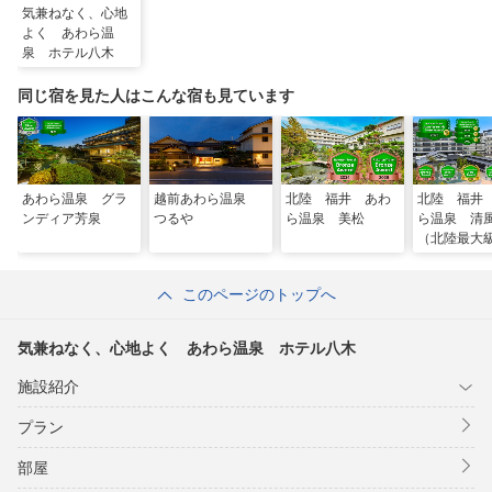
気兼ねなく、心地
よく あわら温
泉 ホテル八木
同じ宿を見た人はこんな宿も見ています
あわら温泉 グラ
越前あわら温泉
北陸 福井 あわ
北陸 福井
ンディア芳泉
つるや
ら温泉 美松
ら温泉 清
（北陸最大
園露天風
清風荘）
このページのトップへ
気兼ねなく、心地よく あわら温泉 ホテル八木
施設紹介
プラン
部屋