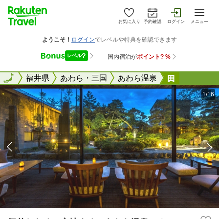
お気に入り
予約確認
ログイン
メニュー
全国
全国
福井県
あわら・三国
あわら温泉
気兼ねなく
1/16