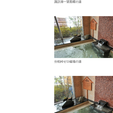
諏訪湖一望黒曜の湯
分杭峠ゼロ磁場の湯