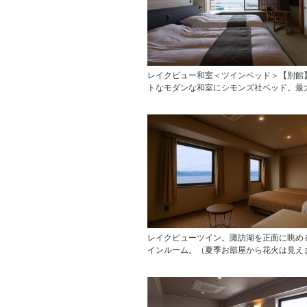
レイクビュー和室＜ツインベッド＞【別館
トなモダンな和室にシモンズ社ベッド。最
レイクビューツイン。諏訪湖を正面に眺め
インルーム。（夏季お部屋から花火は見え