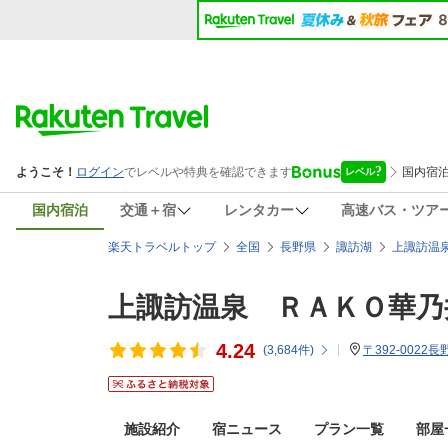
国内宿泊
交通＋宿
レンタカー
高速バス・ツア
楽天トラベルトップ
全国
長野県
諏訪湖
上諏訪温
上諏訪温泉 ＲＡＫＯ華乃
4.24
(
3,684
件)
〒392-0022長
施設紹介
宿ニュース
プラン一覧
部屋