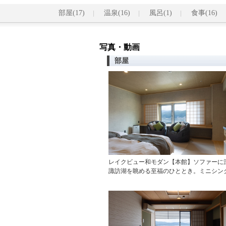
部屋(17)
温泉(16)
風呂(1)
食事(16)
写真・動画
部屋
レイクビュー和モダン【本館】ソファーに
諏訪湖を眺める至福のひととき。ミニシン