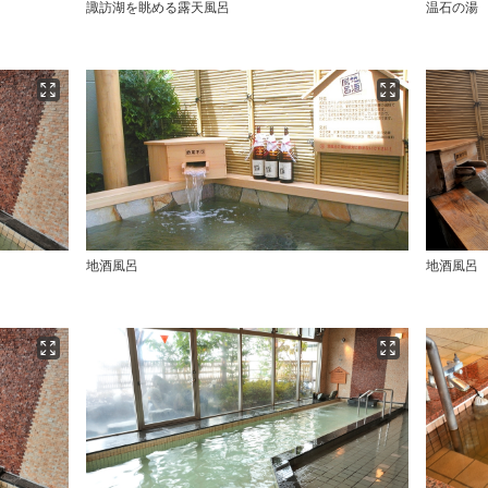
諏訪湖を眺める露天風呂
温石の湯
地酒風呂
地酒風呂