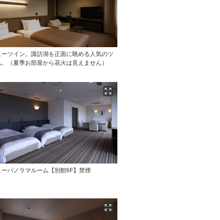
ューツイン。諏訪湖を正面に眺める人気のツ
ム。（夏季お部屋から花火は見えません）
ューパノラマルーム【別館6F】禁煙