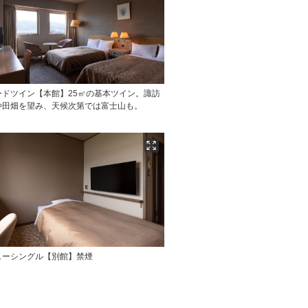
ードツイン【本館】25㎡の基本ツイン。諏訪
や田畑を望み、天候次第では富士山も。
ューシングル【別館】禁煙