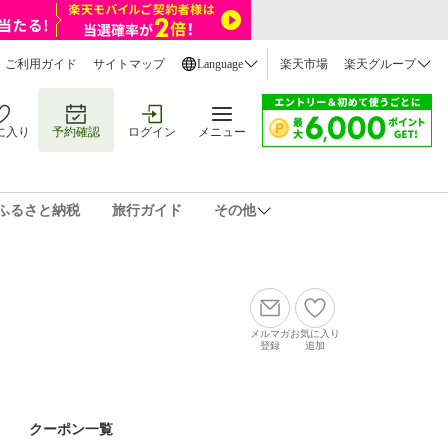
ご利用ガイド
サイトマップ
Language
楽天市場
楽天グループ
に入り
予約確認
ログイン
メニュー
ふるさと納税
旅行ガイド
その他
メルマガ
お気に入り
登録
追加
クーポン一覧