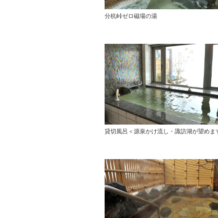
分杭峠ゼロ磁場の湯
貸切風呂＜源泉かけ流し・諏訪湖が望めま