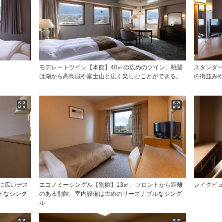
モデレートツイン【本館】40㎡の広めのツイン、眺望
スタンダ
は湖から高島城や富士山と広く楽しむことができる。
の街並み
に広いデス
エコノミーシングル【別館】13㎡、フロントから距離
レイクビ
ドなシング
のある別館、室内設備は古めのリーズナブルなシング
ル