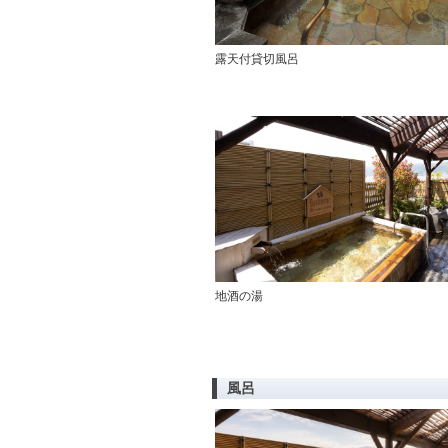
露天付貸切風呂
地酒の湯
風呂