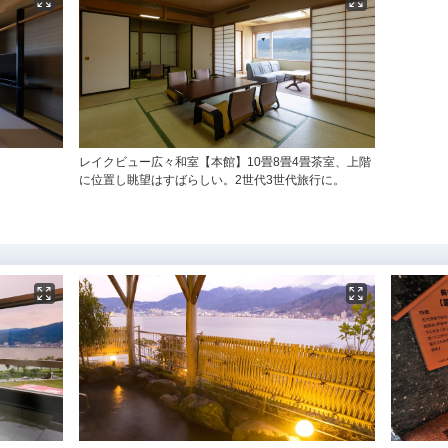
レイクビュー広々和室【本館】10畳8畳4畳茶室、上階
に位置し眺望はすばらしい。2世代3世代旅行に。