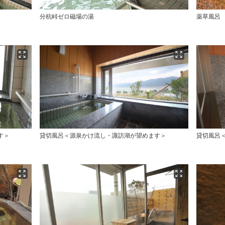
分杭峠ゼロ磁場の湯
薬草風呂
す＞
貸切風呂＜源泉かけ流し・諏訪湖が望めます＞
貸切風呂