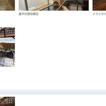
露天付貸切風呂
ドライサ