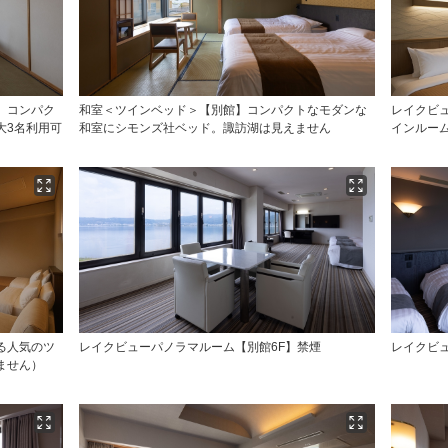
】コンパク
和室＜ツインベッド＞【別館】コンパクトなモダンな
レイクビ
大3名利用可
和室にシモンズ社ベッド。諏訪湖は見えません
インルー
る人気のツ
レイクビューパノラマルーム【別館6F】禁煙
レイクビ
ません）