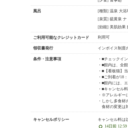
[夕食] 食事処
[種類] 温泉 大
風呂
[泉質] 硫黄泉
[効能] 美肌効
利用可
ご利用可能なクレジットカード
インボイス制度
領収書発行
■チェックイ
条件・注意事項
■館内は、全
■【看板猫】
■ご到着が1
■館内には、
■キャンセル
※アレルギー
しかし多食材
食材の変更は
キャンセル料は
キャンセルポリシー
14日前 12:5