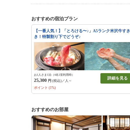
おすすめの宿泊プラン
【一番人気！】「とろける〜♪」A5ランク米沢牛す
き！特製割り下でどうぞ♪
お1人さま1泊（4名1室利用時）
詳細を見る
25,300
円
(税込)／人～
ポイント (1%)
おすすめのお部屋