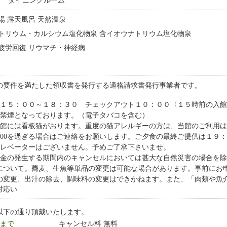
ダイニングルーム
浴場 露天風呂 天然温泉
 ナトリウム・カルシウム塩化物泉 含イオウナトリウム塩化物泉
果 疲労回復 リウマチ・神経病
の要件を満たした領収書を発行する適格請求書発行事業者です。
ン１５：００～１８：３０ チェックアウト１０：００〈１５時前の入
館禁煙となっております。（電子タバコを含む）
当館には看板猫がおります。重度の猫アレルギーの方は、当館のご利用
8：00を過ぎる場合はご連絡をお願いします。ご夕食の最終ご提供は１９
エレベーターはございません。予めご了承下さいませ。
料金の発生する期間内のキャンセルにおいては甚大な自然災害の場合を
について。蕎麦、生魚等単品の変更は可能な場合があります。事前にお
の変更、出汁の除去、調味料の変更はできかねます。また、「肉類や魚
対応い
以下の通り頂戴いたします。
9 まで
キャンセル料 無料