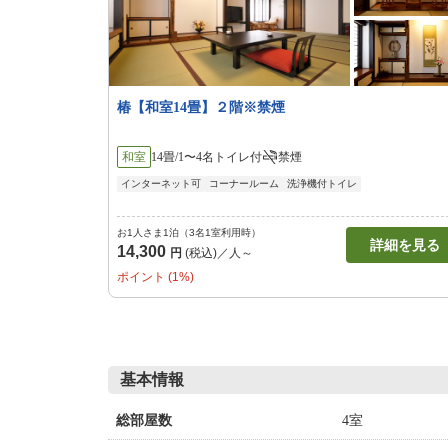
椿【和室14畳】２階※禁煙
和室
14畳/1〜4名
トイレ付
禁煙
インターネット可
コーナールーム
洗浄機付トイレ
お1人さま1泊（3名1室利用時）
詳細を見る
14,300
円
(税込)／人～
ポイント (1%)
基本情報
4室
総部屋数