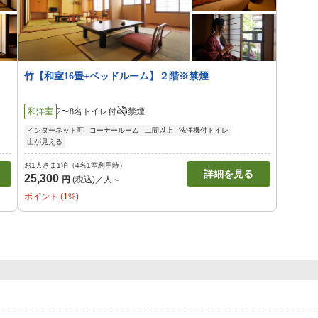
竹【和室16畳+ベッドルーム】２階※禁煙
和洋室
2〜8名
トイレ付
禁煙
インターネット可
コーナールーム
二間以上
洗浄機付トイレ
山が見える
お1人さま1泊（4名1室利用時）
詳細を見る
25,300
円
(税込)／人～
ポイント (1%)