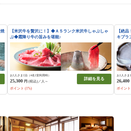
き焼
【米沢牛を贅沢に！】◆Ａ５ランク米沢牛しゃぶしゃ
【絶品
ぶ◆霜降り牛の旨みを堪能♪
キプラ
お1人さま1泊（4名1室利用時）
お1人さま
詳細を見る
25,300
26,400
円
(税込)／人～
ポイント (1%)
ポイント 