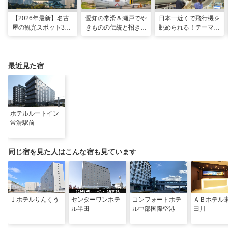
【2026年最新】名古
愛知の常滑＆瀬戸でや
日本一近くで飛行機を
屋の観光スポット34
きものの伝統と招き猫
眺められる！テーマパ
選と名物グルメ！家族
の世界へ。歩いて触れ
ークのような中部国際
で楽しめるレジャー施
て楽しむ開運旅
空港セントレア空港！
設や絶景スポットまで
最近見た宿
ホテルルートイン
常滑駅前
同じ宿を見た人はこんな宿も見ています
Ｊホテルりんくう
センターワンホテ
コンフォートホテ
ＡＢホテル
ル半田
ル中部国際空港
田川