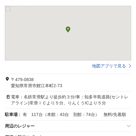
地図アプリで見る
〒479-0838
愛知県常滑市鯉江本町2-73
電車：名鉄常滑駅より徒歩約３分/車：知多半島道路(セントレ
アライン)常滑ＩＣより５分、りんくうICより５分
駐車場 :
有 117台（本館：43台 別館：74台） 無料/先着順
周辺のレジャー