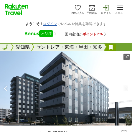
お気に入り
予約確認
ログイン
メニュー
全国
全国
愛知県
セントレア・東海・半田・知多
ホテル
1/7