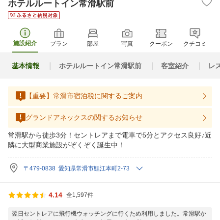
ホテルルートイン常滑駅前
施設紹介
プラン
部屋
写真
クーポン
クチコミ
基本情報
ホテルルートイン常滑駅前
客室紹介
レ
【重要】常滑市宿泊税に関するご案内
グランドアネックスの関するお知らせ
常滑駅から徒歩3分！セントレアまで電車で5分とアクセス良好♪近
隣に大型商業施設がぞくぞく誕生中！
〒479-0838 愛知県常滑市鯉江本町2-73
4.14
全1,597件
翌日セントレアに飛行機ウォッチングに行くため利用しました。常滑駅か