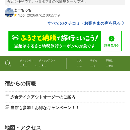
ら近く便利です。セミダブルのお部屋を一人で利...
まーちっち
4.00
2026/07/12 00:27:49
すべてのクチコミ・お客さまの声を見る
チェックイン
チェックアウト
大人
子ども
部屋数
--/--
--/--
--
--
--
〜
人
人
部屋
宿からの情報
夕食テイクアウトオーダーのご案内
当館も参加！お得なキャンペーン！！
地図・アクセス