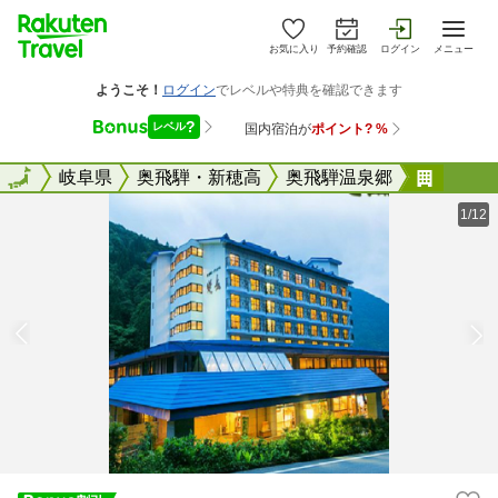
お気に入り
予約確認
ログイン
メニュー
全国
全国
岐阜県
奥飛騨・新穂高
奥飛騨温泉郷
奥飛騨
1/12