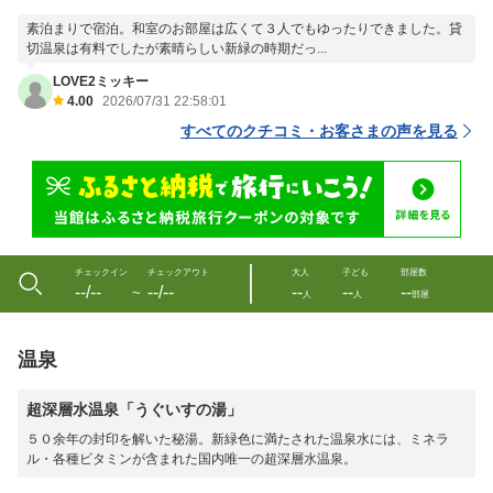
素泊まりで宿泊。和室のお部屋は広くて３人でもゆったりできました。貸
切温泉は有料でしたが素晴らしい新緑の時期だっ...
LOVE2ミッキー
4.00
2026/07/31 22:58:01
すべてのクチコミ・お客さまの声を見る
チェックイン
チェックアウト
大人
子ども
部屋数
--/--
--/--
--
--
--
〜
人
人
部屋
温泉
超深層水温泉「うぐいすの湯」
５０余年の封印を解いた秘湯。新緑色に満たされた温泉水には、ミネラ
ル・各種ビタミンが含まれた国内唯一の超深層水温泉。