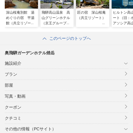
深山桜庵別館 湯
飛騨高山温泉 高
匠の宿 深山桜庵
ヒルトン高
めぐりの宿 平湯
山グリーンホテル
（共立リゾート）
ート（旧：
館（共立リゾー
（京王グループホ
アソシア高
ト）
テルズ）
ート）
このページのトップへ
奥飛騨ガーデンホテル焼岳
施設紹介
プラン
部屋
写真・動画
クーポン
クチコミ
その他の情報（PCサイト）