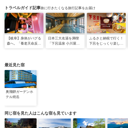
トラベルガイド記事
旅に行きたくなる旅行記事をお届け
【岐阜】身体がバグる
日本三大名湯を満喫
ふるさと納税で行く！
森へ。「養老天命反転
「下呂温泉 小川屋」
下呂をじっくり楽しむ
地」から始まる体感リ
で過ごす癒やし旅
おすすめ10選
セット旅
最近見た宿
奥飛騨ガーデンホ
テル焼岳
同じ宿を見た人はこんな宿も見ています