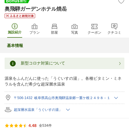
奥飛騨ガーデンホテル焼岳
施設紹介
プラン
部屋
写真
クーポン
クチコミ
基本情報
新型コロナ対策について
源泉をふんだんに使った「うぐいすの湯」。各種ビタミン・ミネ
ラルを含んだ希少な超深層水温泉
〒506-1432 岐阜県高山市奥飛騨温泉郷一重ケ根２４９８－１
超深層水温泉「うぐいすの湯」
4.48
全534件