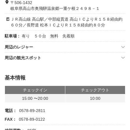
〒506-1432
岐阜県高山市奥飛騨温泉郷一重ケ根２４９８－１
ＪＲ高山線 高山駅／中部縦貫道 高山ＩＣよりＲ１５８経由約
６０分／長野道 松本ＩＣよりＲ１５８経由約８０分
駐車場 :
有り ５０台 無料 先着順
周辺のレジャー
周辺の観光スポット
基本情報
チェックイン
チェックアウト
15:00 〜20:00
10:00
電話：
0578-89-2811
FAX：
0578-89-0122