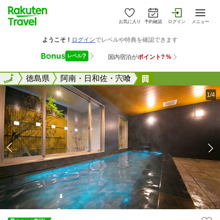
お気に入り
予約確認
ログイン
メニュー
全国
全国
徳島県
阿南・日和佐・宍喰
スマイルホテル阿
1/4