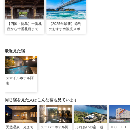
【四国・徳島】一番札
【2025年最新】徳島
所から十番札所まで。
のおすすめ観光スポッ
歩いて巡るはじめてお
ト30選！定番スポッ
遍路1泊2日モデルコ
トから徳島ラーメンま
ース
で
最近見た宿
スマイルホテル阿
南
同じ宿を見た人はこんな宿も見ています
天然温泉 光まち
スーパーホテル阿
ふれあいの宿 遊
ＨＯＴＥＬ