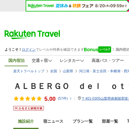
国内宿泊
交通＋宿
レンタカー
高速バス・ツアー
楽天トラベルトップ
全国
山梨県
河口湖・富士吉田・本栖湖・西
ＡＬＢＥＲＧＯ ｄｅｌ ｏｔ
5.00
(
57
件)
〒401-0305山梨県南都留郡富
施設紹介
宿ニュース
プラン一覧
部屋一覧