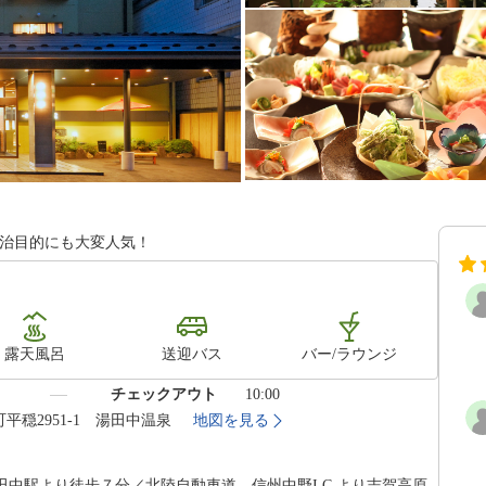
湯治目的にも大変人気！
露天風呂
送迎バス
バー/ラウンジ
）
チェックアウト
10:00
町平穏2951-1 湯田中温泉
地図を見る
中駅より徒歩７分／北陸自動車道 信州中野I.C.より志賀高原