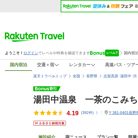
国内宿泊
交通＋宿
レンタカー
高速バス・ツア
楽天トラベルトップ
全国
長野県
志賀高原･湯田中･渋
湯田中温泉 一茶のこみち
4.19
(
392
件)
〒381-0401
施設紹介
宿ニュース
プラン一覧
部屋