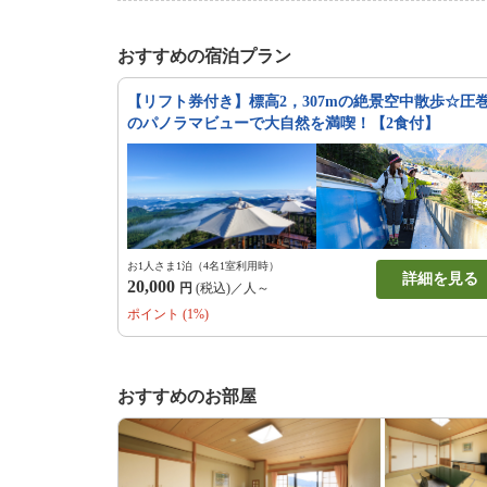
にアクセスできます。移動そ
へ向かう時間から旅の高揚感を
ラスから見渡すのは、北アル
おすすめの宿泊プラン
えば富士山まで続く360度
まるで雲の絨毯のようです。
【リフト券付き】標高2，307mの絶景空中散歩☆圧
や、その名の通り満天の星空
のパノラマビューで大自然を満喫！【2食付】
す。絶景カフェでは、名物ク
手に、雲上の優雅なひととき
やかな風が心地よい天空の避
を鮮やかに染め上げます。当
の絶景をプラスして、心に深
ださい。
お1人さま1泊（4名1室利用時）
詳細を見る
20,000
円
(税込)／人～
ポイント (1%)
おすすめのお部屋