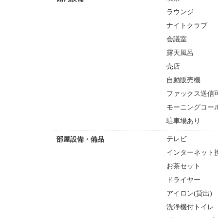
ラウンジ
ナイトクラブ
会議室
露天風呂
売店
自動販売機
ファックス送信
モーニングコー
駐車場あり
テレビ
部屋設備・備品
インターネット接
お茶セット
ドライヤー
アイロン(貸出)
洗浄機付トイレ