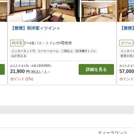
【禁煙】和洋室＜ツイン＞
【禁煙
和洋室
2〜4名
バス・トイレ付
禁煙
ダブル
インターネット可
コーナールーム
二間以上
洗浄機付トイレ
インター
山が見える
夜景が見
お1人さま1泊（4名1室利用時）
お1人さま
詳細を見る
21,900
57,00
円
(税込)／人～
ポイント (1%)
ポイント 
ティーラウンジ