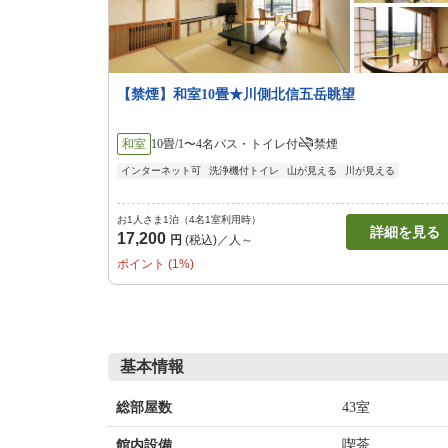
【禁煙】和室10畳★川側北信五岳眺望
和室
10畳/1〜4名
バス・トイレ付
禁煙
インターネット可
洗浄機付トイレ
山が見える
川が見える
お1人さま1泊（4名1室利用時）
詳細を見る
17,200
円
(税込)／人～
ポイント (1%)
基本情報
43室
総部屋数
喫茶
館内設備