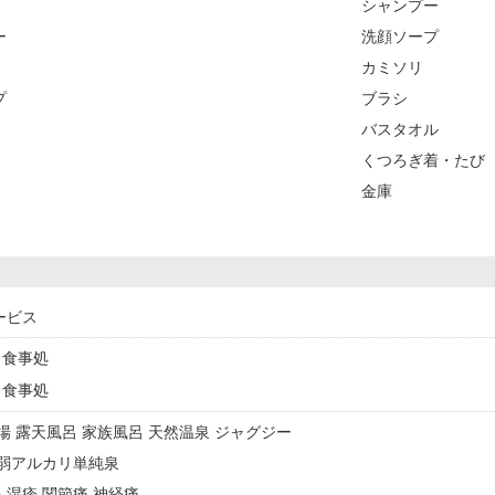
シャンプー
ー
洗顔ソープ
カミソリ
プ
ブラシ
バスタオル
くつろぎ着・たび
金庫
ービス
食事処
食事処
浴場 露天風呂 家族風呂 天然温泉 ジャグジー
泉 弱アルカリ単純泉
・湿疹 関節痛 神経痛