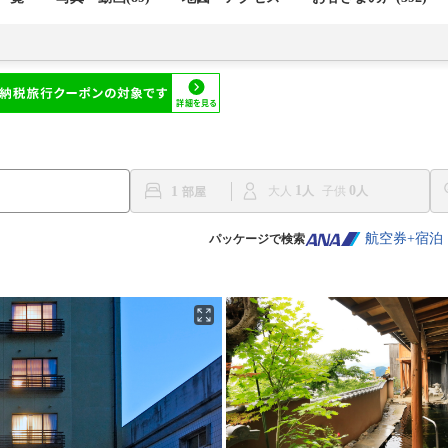
1
0
1
大人
子供
航空券+宿泊
パッケージで検索