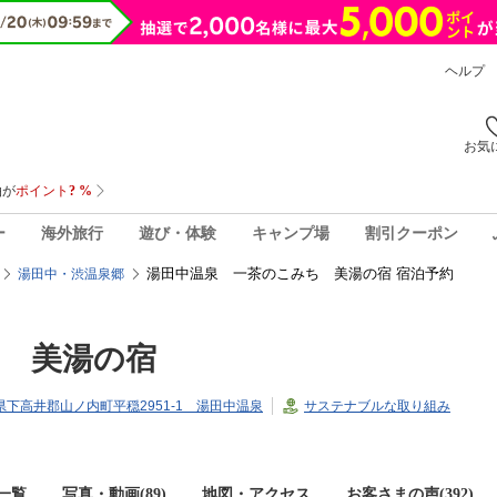
ヘルプ
お気
ー
海外旅行
遊び・体験
キャンプ場
割引クーポン
湯田中温泉 一茶のこみち 美湯の宿 宿泊予約
湯田中・渋温泉郷
 美湯の宿
長野県下高井郡山ノ内町平穏2951-1 湯田中温泉
サステナブルな取り組み
一覧
写真・動画(89)
地図・アクセス
お客さまの声(
392
)