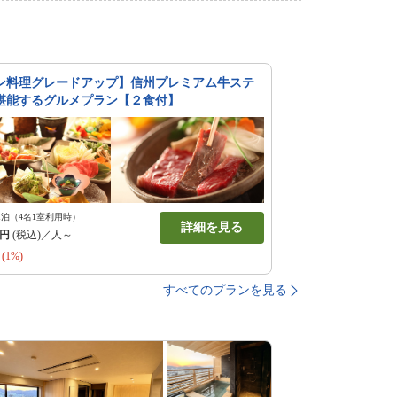
ン料理グレードアップ】信州プレミアム牛ステ
堪能するグルメプラン【２食付】
1泊（4名1室利用時）
詳細を見る
円
(税込)／人～
(1%)
すべてのプランを見る