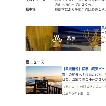
方面へ向かって約２０分。
駐車場
旅館前にあり事前予約は必要ござ
美
当館の
が、
温泉
内
露天風
加
ま
宿ニュース
【観光情報】横手山満天ビュ
雲上の絶景へ！標高2,307
日を。当館でのご滞在がさら
の場所へご案内します。志賀
#
横手山
#
横手山満点ビュー
る「満天ビューテラス」は、
をのむような絶景が待つ天空
2026年06月14日（日）
200m・標高差35mを誇る
エスカレーター「スカイレー