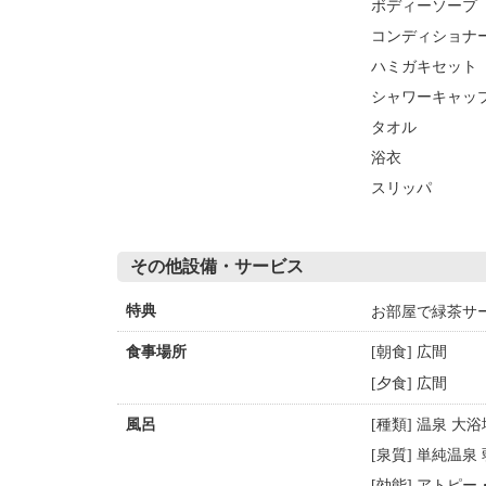
ボディーソープ
コンディショナ
ハミガキセット
シャワーキャッ
タオル
浴衣
スリッパ
その他設備・サービス
お部屋で緑茶サ
特典
[朝食] 広間
食事場所
[夕食] 広間
[種類] 温泉 大
風呂
[泉質] 単純温
[効能] アトピー