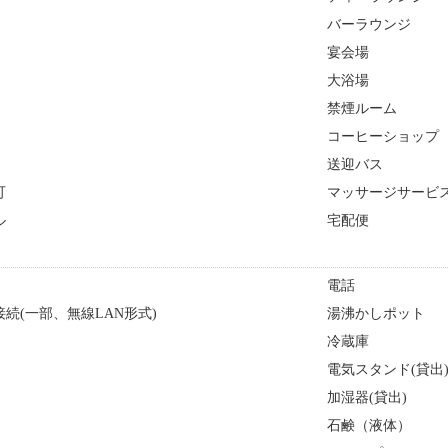
バーラウンジ
宴会場
大浴場
禁煙ルーム
コーヒーショップ
送迎バス
可
マッサージサービ
ル
宅配便
電話
続(一部、無線LAN形式)
湯沸かしポット
冷蔵庫
電気スタンド(貸出
加湿器(貸出)
石鹸（液体）