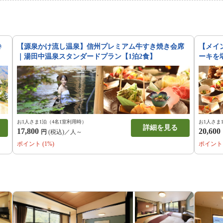
のものが特別な体験となり、山頂
味わえます。標高2,307mのテ
プスの雄大な山々から、条件が合
の大パノラマ。眼下に広がる雲海は
夕暮れ時の幻想的なサンセット
巻
【源泉かけ流し温泉】信州プレミアム牛すき焼き会席
【メイ
は、忘れられない感動を約束しま
｜湯田中温泉スタンダードプラン【1泊2食】
ーキを
ランペットや温かいボルシチを片
をお過ごしいただけます。夏は爽
暑地、秋には一足早い紅葉が山々
館で過ごす癒やしの時間に、天空
く刻まれる特別な旅をお楽しみく
お1人さま1泊（4名1室利用時）
お1人さま
詳細を見る
17,800
20,600
円
(税込)／人～
ポイント (1%)
ポイント 