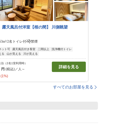
】露天風呂付洋室【桜の間】 川側眺望
53m²/2名
トイレ付
禁煙
ネット可
露天風呂付き客室
二間以上
洗浄機付トイレ
える
山が見える
川が見える
1泊（2名1室利用時）
詳細を見る
0
円
(税込)／人～
(1%)
すべてのお部屋を見る