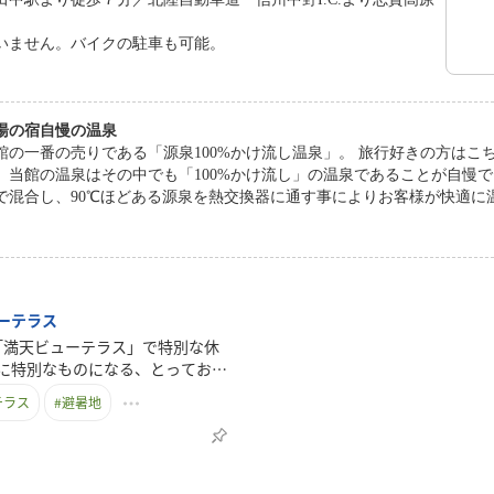
いません。バイクの駐車も可能。
湯の宿自慢の温泉
一番の売りである「源泉100%かけ流し温泉」。 旅行好きの方はこちらのフレーズを目にすることも多いと思います
当館の温泉はその中でも「100%かけ流し」の温泉であることが自慢でございます。 湯田中温泉の
で混合し、90℃ほどある源泉を熱交換器に通す事によりお客様が快適に
呂付き客室の浴槽へ流し入れております。 通常ですと源泉の温度を下げるために、加水をしたり源泉の温度が低ければ
温をしたりもします。それらを一切行わず、塩素等の薬剤も入れず、温泉
で楽しんでいただくのが当館自慢の「源泉100%かけ流し温泉」でござ
ーテラス
m「満天ビューテラス」で特別な休
に特別なものになる、とっておき
高原の最高峰・横手山山頂に広が
テラス
#
避暑地
日本一標高が高い展望テラス。息
の特等席です。山頂へは、全長
、日本で最も標高が高い唯一の屋外
ター」とリフトを乗り継いで気軽