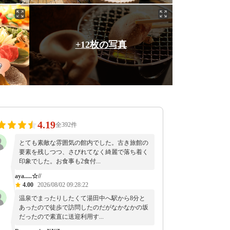
+12枚の写真
4.19
全392件
とても素敵な雰囲気の館内でした。古き旅館の
要素を残しつつ、さびれてなく綺麗で落ち着く
印象でした。お食事も2食付...
aya.....☆//
4.00
2026/08/02 09:28:22
温泉でまったりしたくて湯田中へ駅から8分と
あったので徒歩で訪問したのだがなかなかの坂
だったので素直に送迎利用す...