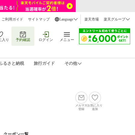
ご利用ガイド
サイトマップ
Language
楽天市場
楽天グループ
に入り
予約確認
ログイン
メニュー
ふるさと納税
旅行ガイド
その他
メルマガ
お気に入り
登録
追加
クーポン一覧