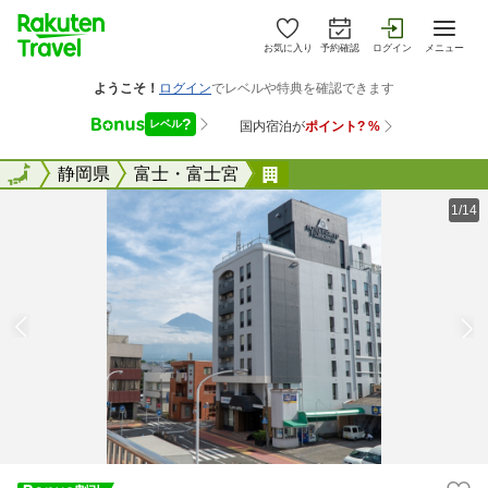
お気に入り
予約確認
ログイン
メニュー
全国
全国
静岡県
富士・富士宮
富士宮 富士急ホテル
1/14