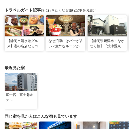
トラベルガイド記事
旅に行きたくなる旅行記事をお届け
【静岡市清水港グル
なぜ沼津にはバーが多
【静岡県焼津市・なか
メ】港の名店ならコ
い？意外なルーツがわ
むら館】「焼津温泉」
コ！マグロ食べ比べや
かる店へ【静岡県沼津
発祥の地で「浮遊体
激レア“サバの氷室盛
市・BAR FRANK／ね
験」 開発期間3年の温
り”港周辺の店5選
こと白鳥】
泉商品で手がすべすべ
最近見た宿
富士宮 富士急ホ
テル
同じ宿を見た人はこんな宿も見ています