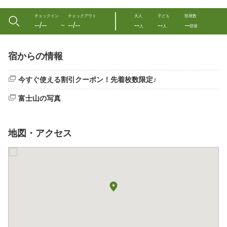
チェックイン
チェックアウト
大人
子ども
部屋数
--/--
--/--
--
--
--
〜
人
人
部屋
宿からの情報
今すぐ使える割引クーポン！先着枚数限定♪
富士山の写真
地図・アクセス