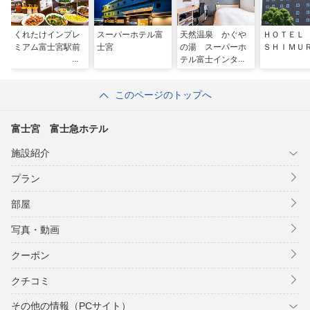
くれたけインプレ
スーパーホテル富
天然温泉 かぐや
ＨＯＴＥＬ
ミアム富士宮駅前
士宮
の湯 スーパーホ
ＳＨＩＭＵ
テル富士インター
このページのトップへ
富士宮 富士急ホテル
施設紹介
プラン
部屋
写真・動画
クーポン
クチコミ
その他の情報（PCサイト）