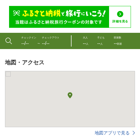
チェックイン
チェックアウト
大人
子ども
部屋数
--/--
--/--
--
--
--
〜
人
人
部屋
地図・アクセス
地図アプリで見る