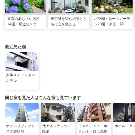
東京のあじさい名所
東京湾を望む絶景とと
バラ園・ローズガーデ
14選！駅近のスポッ
もに心を整える「JW
ン20選！東京・関東
トや2026年見頃情報
マリオット・ホテル東
の名所をご紹介
も
京」でのマインドフル
な滞在
最近見た宿
大塚ステーション
ホテル
同じ宿を見た人はこんな宿も見ています
ホテルリブマック
代々木フラッツ／
Ｔａｂｉｓｔ ホ
ホテル ア
ス池袋駅前
民泊
テルオーロラ池袋
ト