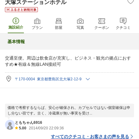
大塚ステーションホテル
施設紹介
プラン
部屋
写真
クーポン
クチコミ
基本情報
交通至便。周辺は飲食店が充実し、ビジネス・観光の拠点におす
すめ★有線＆無線LAN接続可
〒170-0004 東京都豊島区北大塚2-12-9
価格で考察するならば、安心が確保され、カプセルではない個室確保は申
し分ない宿です。古く、冷蔵庫が無い事実を受け...
ともちゃん6916
5.00
2014/09/20 22:09:36
すべてのクチコミ・お客さまの声を見る