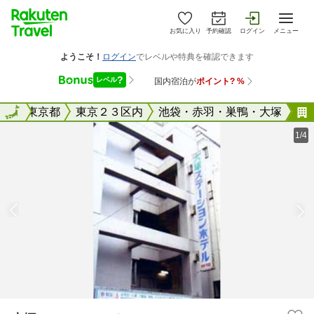
お気に入り
予約確認
ログイン
メニュー
全国
全国
東京都
東京２３区内
池袋・赤羽・巣鴨・大塚
1/4