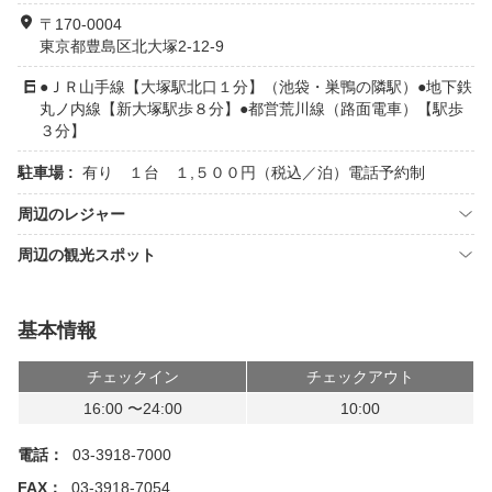
〒170-0004
東京都豊島区北大塚2-12-9
●ＪＲ山手線【大塚駅北口１分】（池袋・巣鴨の隣駅）●地下鉄
丸ノ内線【新大塚駅歩８分】●都営荒川線（路面電車）【駅歩
３分】
駐車場 :
有り １台 １,５００円（税込／泊）電話予約制
周辺のレジャー
周辺の観光スポット
基本情報
チェックイン
チェックアウト
16:00 〜24:00
10:00
電話：
03-3918-7000
FAX：
03-3918-7054