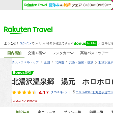
国内宿泊
交通＋宿
レンタカー
高速バス・ツアー
楽天トラベルトップ
全国
北海道
洞爺・室蘭・登別
北湯沢温
北湯沢温泉郷 湯元 ホロホロ
4.17
(
1,241
件)
〒052-0316北海道伊達
施設紹介
宿ニュース
プラン一覧
部屋一覧