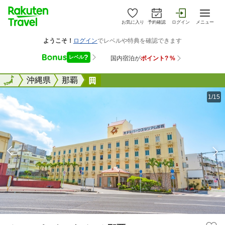
お気に入り
予約確認
ログイン
メニュー
全国
全国
沖縄県
那覇
ホテルパークスタジアム那覇
1/15