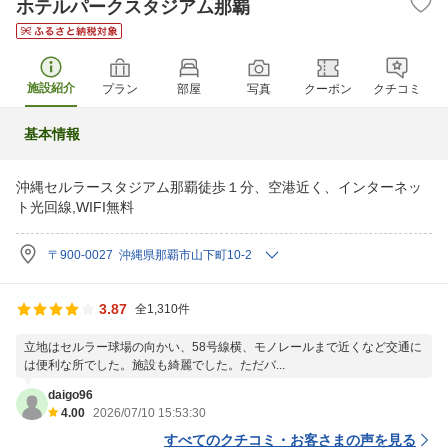
ホテルパークスタジアム那覇
施設紹介
プラン
部屋
写真
クーポン
クチコミ
基本情報
沖縄セルラースタジアム那覇徒歩１分、空港近く、インターネッ
ト光回線,WIFI無料
〒900-0027 沖縄県那覇市山下町10-2
3.87
全1,310件
立地はセルラー球場の向かい、58号線横、モノレールまで近くなど交通に
は便利な所でした。施設も綺麗でした。ただバ...
daigo96
4.00
2026/07/10 15:53:30
すべてのクチコミ・お客さまの声を見る