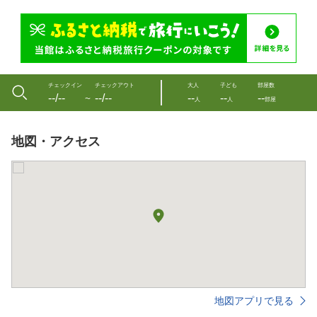
チェックイン
チェックアウト
大人
子ども
部屋数
--/--
--/--
--
--
--
〜
人
人
部屋
地図・アクセス
地図アプリで見る