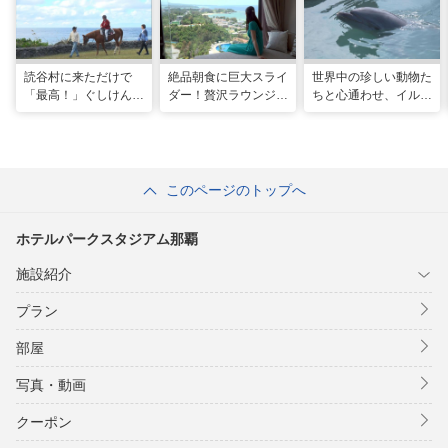
読谷村に来ただけで
絶品朝食に巨大スライ
世界中の珍しい動物た
「最高！」ぐしけんさ
ダー！贅沢ラウンジと
ちと心通わせ、イルカ
ん、馬に乗って日本茶
最旬ホテルで味わう
と一緒に泳ぐ夢の体験
にうっとり。沖縄の隠
VIP な宿泊体験！「リ
「間近でふれ合える！
れ名所を全力で満喫し
ゾートホテル」
推しアニマル！！」
てきた
このページのトップへ
ホテルパークスタジアム那覇
施設紹介
プラン
部屋
写真・動画
クーポン