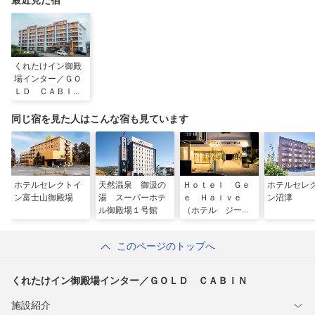
最近見た宿
くれたけイン御殿
場インター／ＧＯ
ＬＤ ＣＡＢＩＮ
同じ宿を見た人はこんな宿も見ています
ホテルセレクトイ
天然温泉 御汲の
Ｈｏｔｅｌ Ｇｅ
ホテルセレ
ン富士山御殿場
湯 スーパーホテ
ｅ Ｈａｉｖｅ
ン沼津
ル御殿場１号館
（ホテル ジー
ハイブ）
このページのトップへ
くれたけイン御殿場インター／ＧＯＬＤ ＣＡＢＩＮ
施設紹介