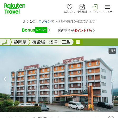
お気に入り
予約確認
ログイン
メニュー
全国
全国
静岡県
御殿場・沼津・三島
くれたけイン御殿
1/16