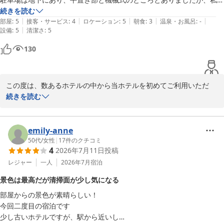
何よりの喜びです。

たまたま空いていた平置き部に駐車しました。チェックインは、フロン
続きを読む
これからも、お客様の旅をサポートできるよう、より一層のサービ
|
|
|
|
|
ト4人対応でしたが、我々の前に3組くらいいて、5分以上待たされまし
部屋
:
5
接客・サービス
:
4
ロケーション
:
5
朝食
:
3
温泉・お風呂
:
-
ス向上に努めてまいります。

|
設備
:
5
清潔さ
:
5
た。お部屋は、アップグレードして頂いたみたいで、素晴らしい眺望の
お部屋でした。朝の食事は、予定時刻から10分くらい後に伺うと、も
またの機会がございましたら、ぜひ当ホテルをご利用くださいま
130
う長蛇の列でしたが、何待ちかよくわからず、また、係の方より「並ば
せ。

なくてもお好きなとこからどうぞ」と言われたのですが、結局配膳の周
お客様のまたのお越しを、スタッフ一同心よりお待ち申し上げてお
りを順に回らないと横入り的な感じになるので、結局並びました。ま
ります。
この度は、数あるホテルの中から当ホテルを初めてご利用いただ
た、ご飯の場所がわからなかったのですが、後で確認するとライスマシ
スターゲイトホテル関西エアポート（ＳｉＳ ＳＴＡＲＧＡＴＥ
き、誠にありがとうございます。

続きを読む
ーンが有ったみたいで、長蛇の列の先にあったみたいです。ちなみにそ
ＨＯＴＥＬ）
また、お忙しい中、滞在中の貴重なご感想をお寄せいただきました
の長蛇の列はオムレツを焼いて頂く列だったみたいです。チェックイン
2026-08-05
こと、重ねて御礼申し上げます。

の時に、フロントの方に、食堂は大変混みますので…とは告げられてま
emily-anne
したが、これほどとは思いませんでした。配置上仕方がないのかと思い
お部屋のアップグレードにつきまして、眺望をお楽しみいただけた
50代
/
女性
|
17
件のクチコミ
ますが、改善の余地があるのかなと思いました。しかし、トータル的に
4
2026年7月11日
投稿
とのこと、私共も大変嬉しく存じます。「お値段以上」とのお言葉
はお値段以上です。良いホテルでした。また利用させて頂きたいと思い
を頂戴し、スタッフ一同大変励みになります。

レジャー
一人
2026年7月
宿泊
ました。ありがとうございました
景色は最高だが清掃面が少し気になる
一方で、チェックイン時にお待たせしてしまいましたこと、深くお
部屋からの景色が素晴らしい！

詫び申し上げます。

今回二度目の宿泊です

4名体制で対応しておりましたが、お客様をスムーズにご案内でき
少し古いホテルですが、駅から近いし

るよう、改めてオペレーションの改善に努めてまいる所存です。
