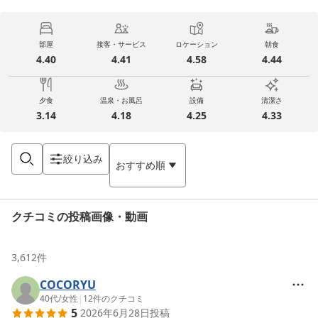
部屋
接客・サービス
ロケーション
朝食
4.40
4.41
4.58
4.44
夕食
温泉・お風呂
設備
清潔さ
3.14
4.18
4.25
4.33
絞り込み
おすすめ順
クチコミの投稿画像・動画
3,612
件
COCORYU
40代
/
女性
|
12
件のクチコミ
5
2026年6月28日
投稿