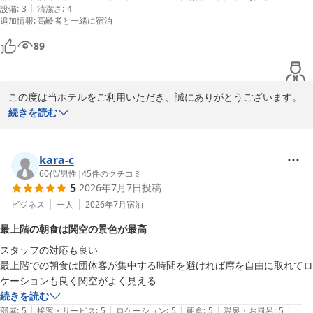
|
設備
:
3
清潔さ
:
4
う、表示の工夫やメニュー構成の改善に努めてまいります。

追加情報
:
高齢者と一緒に宿泊
食物アレルギーに関しましては、事前にお知らせいただけますと、
可能な範囲で詳細なご案内や代替メニューのご提案もさせていただ
89
けますので、次回はぜひお気軽にご相談いただけますと幸いです。

そのような状況の中でも、スタッフの対応について温かいお言葉を
この度は当ホテルをご利用いただき、誠にありがとうございます。

いただき、心より感謝申し上げます。

続きを読む
大浴場に関しましては、ご期待に沿えず心苦しく存じます。

「また泊まりに行きます」というお言葉が、私共にとって何よりの
設備上すぐの改善は難しいものの、頂いたご意見は今後の貴重な課
励みとなります。

題として真摯に受け止めさせていただきます。

kara-c
次回お越しの際には、お子様にもより一層喜んでいただけるよう、
60代
/
男性
|
45
件のクチコミ
スタッフ一同、真心込めてお迎えいたします。

5
2026年7月7日
投稿
一方で、接客や52階の支配人へのお褒めの言葉をいただき、大変光
栄でございます。

ビジネス
一人
2026年7月
宿泊
お客様のまたのご来館を、心よりお待ち申し上げております。
スタッフ一同、お客様の温かいお言葉が何よりの励みとなります。

最上階の朝食は関空の景色が最高
スターゲイトホテル関西エアポート（ＳｉＳ ＳＴＡＲＧＡＴＥ
ご本人にも必ずお伝えさせていただきます。

ＨＯＴＥＬ）
スタッフの対応も良い

最上階での朝食は団体客が集中する時間を避ければ席を自由に取れてロ
また、ビュッフェの蜂蜜の機械もお楽しみいただけたようで何より
2026-05-11
ケーションも良く関空がよく見える
です。

続きを読む
視覚でも味覚でも楽しんでいただけるようこだわっておりますの
|
|
|
|
|
部屋
:
5
接客・サービス
:
5
ロケーション
:
5
朝食
:
5
温泉・お風呂
:
5
で、お気に召していただけて嬉しい限りです。
