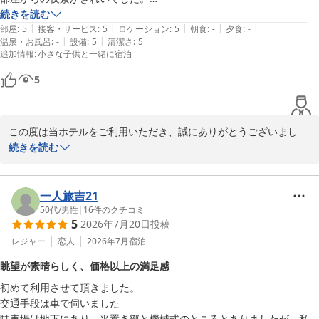
翌朝は当初電車で行く予定でしたが、無料のバスが出てるので利用させ
続きを読む
るよう、計画的な修繕やメンテナンスに努めてまいる所存です。

|
|
|
|
|
てもらいました。大変快適でした。
部屋
:
5
接客・サービス
:
5
ロケーション
:
5
朝食
:
-
夕食
:
-
|
|
温泉・お風呂
:
-
設備
:
5
清潔さ
:
5
また、レストランのカレーをご愛顧いただき、心より感謝申し上げ
追加情報
:
小さな子供と一緒に宿泊
ます。

ご飯の質に関する貴重なご要望は、早速レストラン責任者および料
5
理長へ共有いたしました。

「もっと楽しみにできる」というお言葉を真摯に受け止め、より美
味しいお食事を提供できるよう改善を検討してまいります。

この度は当ホテルをご利用いただき、誠にありがとうございまし
た。

続きを読む
今後とも、お客様のご期待に添えるホテルを目指し精進してまいり
ご滞在に関する温かいご感想をお寄せいただき、重ねてお礼申し上
ます。

げます。

またのお越しを、スタッフ一同心よりお待ち申し上げております。
一人旅吉21
スターゲイトホテル関西エアポート（ＳｉＳ ＳＴＡＲＧＡＴＥ
翌朝の早いフライトに向けてのご宿泊とのこと、当ホテルの無料駐
50代
/
男性
|
16
件のクチコミ
5
ＨＯＴＥＬ）
2026年7月20日
投稿
車場やシャトルバスがお客様の旅のお役に立てたようで、私共も大
変嬉しく存じます。

レジャー
恋人
2026年7月
宿泊
2026-08-05
また、お部屋からの夜景もお楽しみいただけたようで何よりでござ
眺望が素晴らしく、価格以上の満足感
います。

初めて利用させて頂きました。

交通手段は車で伺いました

移動の疲れを癒やし、快適にご出発いただけたことが私共にとって
駐車場は地下にあり、平置き部と機械式のところとありましたが、私は