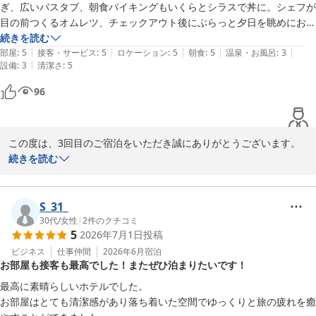
ぎ、広いバスタブ、朝食バイキングもいくらとシラスで丼に。シェフが
一方で、設備、特に水回りの古さや清掃・点検不足によりご不快な
目の前つくるオムレツ、チェックアウト後にぶらっと夕日を眺めにお散
思いをさせてしまい、誠に申し訳ございませんでした。

歩。大阪の人が近くで１泊もいいな。実は3回目。お値段以上の旅にな
続きを読む
ウォシュレットの電源が入っていなかった点につきましては、客室
|
|
|
|
|
りました。

部屋
:
5
接客・サービス
:
5
ロケーション
:
5
朝食
:
5
温泉・お風呂
:
3
チェックの不徹底であり、深く反省しております。

|
設備
:
3
清潔さ
:
5
今後はより細やかな点検を徹底し、お客様が快適にお過ごしいただ
96
けるよう改善に努めてまいります。

また、コインランドリーの設備につきましても貴重なご意見をあり
がとうございます。

この度は、3回目のご宿泊をいただき誠にありがとうございます。

昨今のドラム式への需要は私共も認識しており、今後の設備更新の
「おかえりなさいませ」という温かな気持ちで、ご感想を拝読いた
続きを読む
際の重要な検討課題とさせていただきます。

しました。

至らぬ点もあったかと存じますが、次回お越しいただいた際にはよ
角部屋ならではの、海と山、そしてマーブルビーチを一望する景色
S_31_
り快適な空間を提供できるよう、スタッフ一同精進してまいりま
を存分に楽しまれたとのこと、大変嬉しく存じます。

30代
/
女性
|
2
件のクチコミ
5
2026年7月1日
投稿
す。

穏やかな海を眺めながら、広いバスタブで羽を伸ばすひとときは、
お客様のまたのお越しを、心よりお待ち申し上げております。
日常を忘れさせてくれる最高のリフレッシュになりますよね。

ビジネス
仕事仲間
2026年6月
宿泊
お部屋も接客も最高でした！またぜひ泊まりたいです！
スターゲイトホテル関西エアポート（ＳｉＳ ＳＴＡＲＧＡＴＥ
朝食バイキングについても嬉しいお言葉をありがとうございます。

最高に素晴らしいホテルでした。

ＨＯＴＥＬ）
ご自身で作るいくらとシラスの丼や、シェフが目の前で仕上げる
お部屋はとても清潔感があり落ち着いた空間でゆっくりと旅の疲れを癒
2026-07-19
熱々のオムレツは、当ホテルの自慢のメニューでございます。
