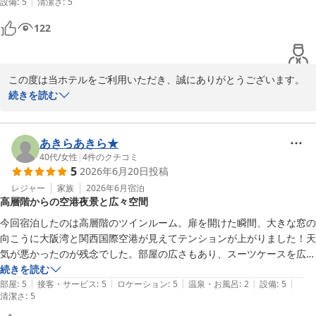
お客様に寄り添ったおもてなしを心がけている私共にとって、これ
|
設備
:
5
清潔さ
:
5
欲を言うとタオルがもう一枚ついてると助かりました

ほど光栄なことはございません。

スタッフの対応も良くまた来たいです
122
これからも、お客様にとって「特別で快適な時間」を提供できるよ
う、より一層のサービス向上に努めてまいります。

この度は当ホテルをご利用いただき、誠にありがとうございます。

またお客様にお会いできる日を、スタッフ一同心よりお待ち申し上
また、大切なご結婚記念日という特別な日を当ホテルでお過ごしい
続きを読む
げております。

ただけましたこと、心より光栄に存じます。

この度は誠にありがとうございました。
お部屋からの景色や関空の飛行機の眺めをお楽しみいただき、

あきらあきら★
スターゲイトホテル関西エアポート（ＳｉＳ ＳＴＡＲＧＡＴＥ
日中から夜にかけて心ゆくまで癒やしの時間をお過ごしいただけた
40代
/
女性
|
4
件のクチコミ
ＨＯＴＥＬ）
5
2026年6月20日
投稿
とのこと、

2026-07-04
私共も大変嬉しく拝読いたしました。

レジャー
家族
2026年6月
宿泊
高層階からの空港夜景と広々空間
タオルの枚数につきましては、ご不便をおかけし申し訳ございませ
今回宿泊したのは高層階のツインルーム。扉を開けた瞬間、大きな窓の
んでした。

向こうに大阪湾と関西国際空港が見えてテンションが上がりました！天
お客様からの貴重なご意見として真摯に受け止め、

気が悪かったのが残念でした。部屋の広さもあり、スーツケースを広げ
今後のサービス向上のための検討課題とさせていただきます。

ても余裕たっぷり。夜は窓の外に広がる幻想的な空港の夜景を眺めなが
続きを読む
なお、追加のタオルが必要な際は、お気軽にフロントまでお申し付
|
|
|
|
|
ら、贅沢な晩酌タイムを過ごせました。
部屋
:
5
接客・サービス
:
5
ロケーション
:
5
温泉・お風呂
:
2
設備
:
5
清潔さ
けいただけますと幸いです。

:
5