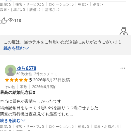
|
|
|
|
|
っております。こちらの要望にも親身になってご対応いただき安心して
部屋
:
5
接客・サービス
:
5
ロケーション
:
5
朝食
:
-
夕食
:
-
お客様のまたのお帰りを、スタッフ一同心よりお待ち申し上げてお
|
|
温泉・お風呂
:
5
設備
:
5
清潔さ
:
5
お任せすることができました。スタッフの皆様の温かいおもてなしのお
ります。
かげでとても快適で特別な時間を過ごせました。ぜひまた利用させてい
113
ただきたいと思います。本当にありがとうございました。
スターゲイトホテル関西エアポート（ＳｉＳ ＳＴＡＲＧＡＴＥ
ＨＯＴＥＬ）
2026-07-04
この度は、当ホテルをご利用いただき誠にありがとうございまし
た。

続きを読む
また、お忙しい中、大変温かいご感想をお寄せいただきましたこ
と、重ねて御礼申し上げます。

ゆら6578
客室でのひとときをごゆっくりとお過ごしいただけた様子を伺い、
60代
/
女性
|
2
件のクチコミ
5
2026年6月23日
投稿
私共も大変嬉しく存じます。

「心からリラックスできた」とのお言葉は、ホテルスタッフにとっ
その他
家族
2026年6月
宿泊
最高の結婚記念日❣️
て何よりの励みでございます。

本当に景色が素晴らしかったです

また、フロントスタッフの対応につきましても、身に余るほどのお
結婚記念日をゆっくり思い出を語りつつ過ごせました

褒めの言葉をいただき、身の引き締まる思いです。

関空の飛行機は夜昼見ても最高でした

お客様からいただいた温かいお言葉は、早速スタッフ全員に共有さ
ぼーと見て癒されました

続きを読む
せていただきます。

|
|
|
|
|
部屋
:
5
接客・サービス
:
5
ロケーション
:
5
朝食
:
5
温泉・お風呂
:
4