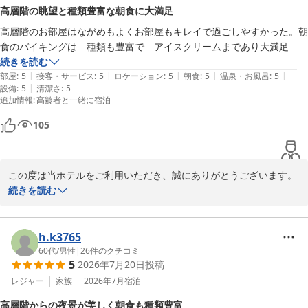
高層階の眺望と種類豊富な朝食に大満足
一方で、駐車場に関しましてはご不便をおかけし、誠に申し訳ござ
高層階のお部屋はながめもよくお部屋もキレイで過ごしやすかった。朝
いませんでした。

食のバイキングは　種類も豊富で　アイスクリームまであり大満足
大きな車でもスムーズに、かつ安全にお停めいただけるよう、お寄
続きを読む
せいただいたご意見を真摯に受け止め、今後の改善・運用の参考と
|
|
|
|
|
部屋
:
5
接客・サービス
:
5
ロケーション
:
5
朝食
:
5
温泉・お風呂
:
5
させていただきます。

|
設備
:
5
清潔さ
:
5
追加情報
:
高齢者と一緒に宿泊
これからもお客様に快適にお過ごしいただけるよう努めてまいりま
すので、またのお越しを心よりお待ち申し上げております。
105
スターゲイトホテル関西エアポート（ＳｉＳ ＳＴＡＲＧＡＴＥ
ＨＯＴＥＬ）
この度は当ホテルをご利用いただき、誠にありがとうございます。

2026-06-29
また、お忙しい中、温かいご感想をお寄せいただきましたこと、重
続きを読む
ねて御礼申し上げます。

高層階からのお景色や、お部屋の清潔感にご満足いただけた様子を
h.k3765
伺い、大変嬉しく存じます。

60代
/
男性
|
26
件のクチコミ
5
2026年7月20日
投稿
お客様に心地よくお過ごしいただけることが、私共にとって何より
の励みでございます。

レジャー
家族
2026年7月
宿泊
高層階からの夜景が美しく朝食も種類豊富