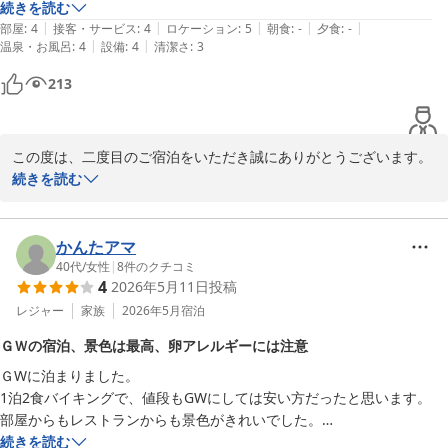
雨が降っても濡れずに行けます。

続きを読む
|
|
|
|
|
コンビニもあるし、近くに飲食店やドラッグストアもあるので便利で
部屋
:
4
接客・サービス
:
4
ロケーション
:
5
朝食
:
-
夕食
:
-
また、朝食会場での混雑およびご案内不足につきましても、多大な
|
|
温泉・お風呂
:
4
設備
:
4
清潔さ
:
3
す。

るご迷惑をおかけいたしました。

オムレツの列と他のメニューの動線が分かりにくく、お客様を困惑
213
2泊しましたが、お掃除に関しては髪の毛が落ちていたり、タオルや小
させてしまいましたこと、誠に申し訳ございません。

物の置き方が雑だったところが気になりました。
係員からの「並ばなくても良い」という案内が、かえってお客さま
に気を遣わせる結果となり、配慮が足りておりませんでした。

この度は、二度目のご宿泊をいただき誠にありがとうございます。

また、お忙しい中ご感想をお寄せいただきましたこと、重ねて御礼
続きを読む
ライスマシーンの配置や、混雑時における誘導サインの見直しな
申し上げます。

ど、今回いただいたご意見を真摯に受け止め、より快適にお食事を
お楽しみいただけるよう、配置や案内の改善を検討してまいりま
お部屋からの景色や、駅からのアクセス、周辺環境の利便性につい
かんたアマ
す。

てご満足いただけた様子を伺い、大変嬉しく存じます。

40代
/
女性
|
8
件のクチコミ
4
2026年5月11日
投稿
当館の立地がお役に立てたようで何よりでございます。

至らぬ点があったにもかかわらず、「また利用したい」という温か
レジャー
家族
2026年5月
宿泊
いお言葉をいただき、感謝の念に堪えません。

しかしながら、客室の清掃に関しまして、ご不快な思いをさせてし
次回お越しいただいた際には、すべての面でご満足いただけるよ
ＧＷの宿泊、景色は最高、卵アレルギーには注意
まい誠に申し訳ございませんでした。

う、サービスの向上に邁進してまいります。

ＧWに泊まりました。

せっかく再度お選びいただいたにもかかわらず、髪の毛の取り残し
1泊2食バイキングで、値段もGWにしては安い方だったと思います。

や備品の配置に配慮が欠けておりましたこと、サービス業としてあ
またのお越しを、スタッフ一同心よりお待ち申し上げております。
部屋からもレストランからも景色がきれいでした。

ってはならないことと深く反省しております。

スターゲイトホテル関西エアポート（ＳｉＳ ＳＴＡＲＧＡＴＥ
ただ、卵アレルギーの子どもがステーキを楽しみにしていたのですが、
続きを読む