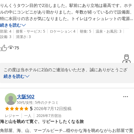
ります。

りんくうタウン目的で2泊しました。駅前にあり立地は最高です。ホテ
ルの中にコンビニがあり助かりました。年数が経っているので設備面、
また、朝食時の混雑につきましても、ご不便をおかけし誠に申し訳
特に水回りの古さが気になりました。トイレはウォシュレットの電源が
ございませんでした。

消えており残念でした。朝食は種類が多くサービスもスマートで良かっ
続きを読む
一日の始まりの大切な時間に、お待たせしてしまったことは私ども
|
|
|
|
|
たです。コインランドリーは同じフロアにあり良かったです。洗濯機と
部屋
:
4
接客・サービス
:
5
ロケーション
:
4
朝食
:
5
温泉・お風呂
:
3
の配慮不足でございます。

|
設備
:
3
清潔さ
:
3
混雑状況の事前案内や、よりスムーズに料理をお取りいただけるよ
75
うな動線の確保など、混雑緩和に向けた対策を早急に検討させてい
ただきます。

お客様からいただいた貴重なご意見を真摯に受け止め、より快適に
この度は当ホテルに2泊のご連泊をいただき、誠にありがとうござ
お過ごしいただけるホテルを目指し、サービス向上に努めてまいる
いました。

続きを読む
所存です。

また、お忙しい中、貴重なご感想をお寄せいただきましたこと、重
ねて御礼申し上げます。

またのお越しを、スタッフ一同心よりお待ち申し上げております。
大阪502
立地や館内のコンビニエンスストア、朝食、そしてコインランドリ
50代
/
女性
|
5
件のクチコミ
スターゲイトホテル関西エアポート（ＳｉＳ ＳＴＡＲＧＡＴＥ
5
2026年7月12日
投稿
ーの設置場所など、多くの点にご満足いただけた様子を伺い、大変
ＨＯＴＥＬ）
嬉しく存じます。

レジャー
一人
2026年7月
宿泊
2026-07-27
海と山を眺めて寛ぐ、リピートしたくなる旅
特に朝食のメニューやスタッフのサービスにつきまして、お褒めの
お言葉をいただき、私共にとっても大きな励みとなります。

角部屋、海、山、マーブルビーチ…穏やかな海を眺めながらお部屋で寛