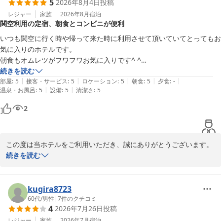
5
2026年8月4日
投稿
提供できるよう、これからも細心の注意を払い、サービスの維持・
向上に努めてまいります。

レジャー
家族
2026年8月
宿泊
関空利用の定宿、朝食とコンビニが便利
今後とも末永いご愛顧を賜りますようお願い申し上げます。

いつも関空に行く時や帰って来た時に利用させて頂いていてとってもお
次回のお帰りを、心よりお待ちいたしております。
気に入りのホテルです。

朝食もオムレツがフワフワお気に入りです^ ^

スターゲイトホテル関西エアポート（ＳｉＳ ＳＴＡＲＧＡＴＥ
前まで駅のコンビニを利用していたのですが今回ホテル利用すると2F
続きを読む
ＨＯＴＥＬ）
|
|
|
|
|
にローソンがOPENしてたので今度から荷物を置いて買い物出来るのが
部屋
:
5
接客・サービス
:
5
ロケーション
:
5
朝食
:
5
夕食
:
-
2026-05-17
|
|
温泉・お風呂
:
5
設備
:
5
清潔さ
:
5
嬉しいです。

2
また次回利用したいです。
この度は当ホテルをご利用いただき、誠にありがとうございます。

また、いつも関西空港をご利用の際にお立ち寄りいただけるとのこ
続きを読む
と、大変嬉しく存じます。

朝食のオムレツをお気に召していただけて何よりです。

kugira8723
シェフが一つひとつ丁寧に焼き上げるフワフワの食感は、当ホテル
60代
/
男性
|
7
件のクチコミ
4
2026年7月26日
投稿
の自慢のひとつでもございますので、そう言っていただけて大変光
栄です。

レジャー
家族
2026年7月
宿泊