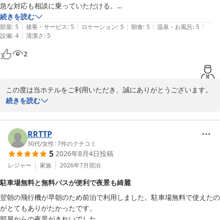
急な対応も相談に乗っていただける。

お客様のまたのご来館を、スタッフ一同心よりお待ち申し上げてお
年数の関係で少し施設の傷みが残念なところも有る。

続きを読む
ります。
|
|
|
|
|
レストランのカレーは好きで良く食べるけどご飯の質を上げてくれると
部屋
:
5
接客・サービス
:
5
ロケーション
:
5
朝食
:
5
温泉・お風呂
:
5
スターゲイトホテル関西エアポート（ＳｉＳ ＳＴＡＲＧＡＴＥ
|
設備
:
4
清潔さ
:
5
もっと楽しみに出来る。
ＨＯＴＥＬ）
2
2026-07-22
この度は当ホテルをご利用いただき、誠にありがとうございます。

また、お忙しい中、貴重なご感想をお寄せいただきましたこと、重
続きを読む
ねて御礼申し上げます。

スタッフの教育や急な対応についてのお褒めの言葉をいただき、大
RRTTP
変光栄に存じます。

30代
/
女性
|
7
件のクチコミ
5
2026年8月4日
投稿
現在、多様な国籍のスタッフが活躍しておりますが、お客様に安心
してお過ごしいただけるよう日々研鑽を積んでおります。いただい
レジャー
家族
2026年7月
宿泊
たお言葉は、スタッフ全員にとって大きな励みとなります。

駐車場無料と無料バスが便利で夜景も綺麗
翌朝の飛行機が早朝のため前泊で利用しました。駐車場無料で使えたの
一方で、施設の老朽化により残念な思いをさせてしまい、誠に申し
がとてもありがたかったです。

訳ございません。

部屋からの夜景がきれいでした。

年数を経た箇所につきましては、お客様に快適にお過ごしいただけ