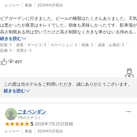
レジャー
家族
2026年6月
宿泊
ビアガーデンに行きました。ビールの種類はたくさんありました。天気
は悪かったが夜景はキレイでした。朝食も美味しかったです。駐車場が
高さ制限ある所は空いてたけど高さ制限なく大きな車がはいる停める所
が空いてなくて幅も狭く大変でした。
続きを読む
|
|
|
|
|
部屋
:
5
接客・サービス
:
5
ロケーション
:
5
朝食
:
5
温泉・お風呂
:
5
|
設備
:
5
清潔さ
:
5
457
この度は当ホテルをご利用いただき、誠にありがとうございます。

続きを読む
ビアガーデンにて、豊富な種類のビールと共にお過ごしいただけた
とのこと、大変嬉しく存じます。

あいにくのお天気ではございましたが、夜景もお楽しみいただけた
ごまペンギン
ようで何よりでございます。

1
件のクチコミ
5
2026年7月25日
投稿
また、朝食につきましてもお褒めの言葉をいただき、スタッフ一同
大変励みになります。

レジャー
家族
2026年5月
宿泊