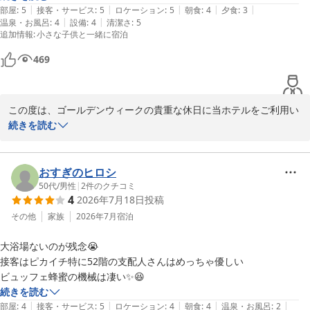
ＨＯＴＥＬ）
|
|
|
|
|
なぜか卵が使用されているようで、食べられませんでした。

部屋
:
5
接客・サービス
:
5
ロケーション
:
5
朝食
:
4
夕食
:
3
今回のご指摘を真摯に受け止め、清掃スタッフおよび責任者へ共有
|
|
温泉・お風呂
:
4
設備
:
4
清潔さ
:
5
先に問い合わせたら良かったのですが、卵を使ったメニューが意外と多
2026-07-22
し、再発防止に向けて清掃体制の強化と確認の徹底に努めてまいる
追加情報
:
小さな子供と一緒に宿泊
かったです。

所存です。

でもスタッフの方々は優しくいろいろと気遣いをしてくださいました。

469
ありがとうございました。

次回お越しの際には、細部まで行き届いた清潔で心地よい空間をご
提供できるよう、スタッフ一同尽力してまいります。

またのご来館を心よりお待ち申し上げております。
この度は、ゴールデンウィークの貴重な休日に当ホテルをご利用い
スターゲイトホテル関西エアポート（ＳｉＳ ＳＴＡＲＧＡＴＥ
ただき、誠にありがとうございます。

続きを読む
ＨＯＴＥＬ）
お部屋やレストランからの景色、そして宿泊料金についてもご満足
2026-07-11
いただけた様子を伺い、大変嬉しく存じます。

おすぎのヒロシ
50代
/
男性
|
2
件のクチコミ
4
2026年7月18日
投稿
一方で、お子様が楽しみにしておられたステーキをはじめ、お食事
の際にご不自由をおかけしましたこと、心よりお詫び申し上げま
その他
家族
2026年7月
宿泊
す。

大浴場ないのが残念😭

せっかくのバイキングで、卵を使用したメニューが多く、お子様に
接客はピカイチ特に52階の支配人さんはめっちゃ優しい

安心してお腹いっぱい召し上がっていただけなかったことは、私共
ビュッフェ蜂蜜の機械は凄い✨😆
としても大変心苦しい限りです。

続きを読む
|
|
|
|
|
部屋
:
4
接客・サービス
:
5
ロケーション
:
4
朝食
:
4
温泉・お風呂
:
2
今後はより多くのお客様に安心してお食事をお楽しみいただけるよ