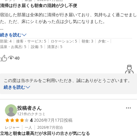
清掃は行き届くも朝食の混雑が少し不便
また、2階にオープンいたしましたローソンにつきましても、お喜
宿泊した部屋は全体的に清掃が行き届いており、気持ちよく過ごせまし
びいただけて幸いです。

た。ただ、床にシミがあった点は少し気になりました。

お荷物を置かれた後にそのままお買い物ができるようになり、より
便利に、快適にお過ごしいただけるようになったかと存じます。

朝食については、席に着く前に空席待ちがあり、さらに料理を取る際も
続きを読む
|
|
|
|
|
順番待ちで混雑していました。朝の限られた時間では少し不便に感じた
部屋
:
4
接客・サービス
:
5
ロケーション
:
5
朝食
:
3
夕食
:
-
「また次回も利用したい」という温かいお言葉を励みに、これから
|
|
温泉・お風呂
:
5
設備
:
5
清潔さ
:
5
ため、混雑緩和の工夫があると、より快適に利用できると思います。

も皆様に愛されるホテルづくりに努めてまいります。

40
お客様のまたのお越しを、スタッフ一同心よりお待ち申し上げてお
ります。
この度は当ホテルをご利用いただき、誠にありがとうございます。

スターゲイトホテル関西エアポート（ＳｉＳ ＳＴＡＲＧＡＴＥ
また、お忙しい中ご感想をお寄せいただきましたこと、重ねて御礼
続きを読む
ＨＯＴＥＬ）
申し上げます。

2026-08-05
お部屋の清掃に関しまして、お褒めのお言葉をいただき大変光栄で
投稿者さん
ございます。

121
件のクチコミ
4
2026年7月17日
投稿
しかしながら、床のシミによりご不快な思いをさせてしまいました
こと、深くお詫び申し上げます。

レジャー
一人
2026年7月
宿泊
立地と朝食は最高だが水回りの古さが気になる
ご指摘いただいた箇所は直ちに確認し、清掃・補修を徹底してまい