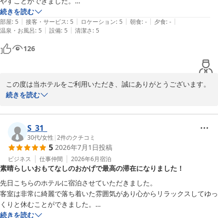
やすことができました。

朝から贅沢な気分を味わっていただけたようで何よりです。

何よりフロントの方々の接客が素晴らしくこちらの要望にも丁寧かつ迅
続きを読む
|
|
|
|
|
速に応えてくださり感動いたしました。居心地が良くまたすぐにでも泊
部屋
:
5
接客・サービス
:
5
ロケーション
:
5
朝食
:
-
夕食
:
-
チェックアウト後の夕日の散策も、このエリアならではの贅沢な時
|
|
温泉・お風呂
:
5
設備
:
5
清潔さ
:
5
まりたくなるようなホテルです。次回もぜひよろしくお願いいたしま
間の過ごし方ですね。

す。
126
大阪市内からも近く、気軽に非日常を味わえる場所として、またお
疲れの際にはぜひ羽を休めにいらしてください。

「お値段以上の旅」という最高のお褒めの言葉を励みに、これから
この度は当ホテルをご利用いただき、誠にありがとうございます。

も心地よい空間づくりに努めてまいります。

また、大変温かいお言葉を頂戴し、スタッフ一同感激いたしており
続きを読む
4回目のご帰館を、スタッフ一同心よりお待ち申し上げておりま
ます。

す。
お部屋でのひとときが、旅の疲れを癒やす安らぎの時間となりまし
S_31_
スターゲイトホテル関西エアポート（ＳｉＳ ＳＴＡＲＧＡＴＥ
たこと、何よりでございます。

30代
/
女性
|
2
件のクチコミ
ＨＯＴＥＬ）
5
2026年7月1日
投稿
また、フロントスタッフの対応につきましても身に余るお言葉をい
2026-07-13
ただき、大変光栄に存じます。

ビジネス
仕事仲間
2026年6月
宿泊
素晴らしいおもてなしのおかげで最高の滞在になりました！
お客様からいただく「感動した」というお言葉こそが、私たちにと
って最高の励みでございます。

先日こちらのホテルに宿泊させていただきました。

客室は非常に綺麗で落ち着いた雰囲気があり心からリラックスしてゆっ
「またすぐにでも泊まりたくなる」と仰っていただけたご期待を裏
くりと休むことができました。

切らぬよう、今後もより一層のサービス向上に努めてまいります。

またフロントのスタッフの皆様の接客が本当に素晴らしく大変印象に残
続きを読む