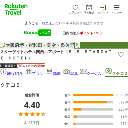
お気に入り
予約確認
ログイン
メニュー
大阪府
堺・岸和田・関空・泉佐野
スターゲイトホテル関西エアポート（ＳｉＳ ＳＴＡＲＧＡＴ
Ｅ ＨＯＴＥＬ）
ふるさと納税対象
施設紹介
プラン
部屋
写真
クーポン
クチコミ
クチコミ
総合評価
5
1,058
件
4.40
4
892
件
3
220
件
2
88
件
4,711
件
1
61
件