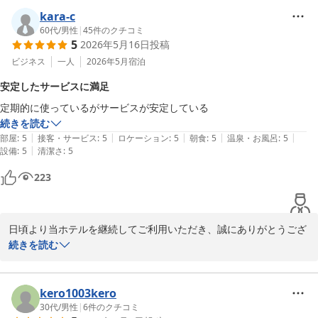
すと幸いです。

kara-c
お客様のまたのお越しを、スタッフ一同心よりお待ち申し上げてお
60代
/
男性
|
45
件のクチコミ
ります。
5
2026年5月16日
投稿
スターゲイトホテル関西エアポート（ＳｉＳ ＳＴＡＲＧＡＴＥ
ビジネス
一人
2026年5月
宿泊
ＨＯＴＥＬ）
安定したサービスに満足
2026-07-07
定期的に使っているがサービスが安定している
続きを読む
|
|
|
|
|
部屋
:
5
接客・サービス
:
5
ロケーション
:
5
朝食
:
5
温泉・お風呂
:
5
|
設備
:
5
清潔さ
:
5
223
日頃より当ホテルを継続してご利用いただき、誠にありがとうござ
います。

続きを読む
「サービスが安定している」とのお言葉をいただき、スタッフ一同
大変励みになっております。

kero1003kero
いつお越しいただいても、変わらぬ安心感と心地よいひとときをご
30代
/
男性
|
6
件のクチコミ