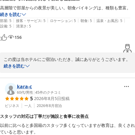
朝食バイキングにつきましても、お褒めの言葉をいただき光栄で
高層階で部屋からの夜景が美しい。朝食バイキングは、種類も豊富。
す。

続きを読む
豊富なメニューに加え、アイスクリームもお気に召していただけた
|
|
|
|
|
部屋
:
5
接客・サービス
:
5
ロケーション
:
5
朝食
:
5
温泉・お風呂
:
5
ようで、何よりでございます。

|
設備
:
5
清潔さ
:
5
一日の活力となる朝食は、特に力を入れているポイントの一つです
ので、大満足とのお言葉をいただき調理スタッフも大変喜んでおり
156
ます。

これからもお客様に非日常のひとときを提供できるよう、サービス
この度は当ホテルにご宿泊いただき、誠にありがとうございます。

の向上に努めてまいります。

続きを読む
またのお越しを、スタッフ一同心よりお待ち申し上げております。
お部屋からの夜景をお楽しみいただけたようで、大変嬉しく存じま
スターゲイトホテル関西エアポート（ＳｉＳ ＳＴＡＲＧＡＴＥ
す。

ＨＯＴＥＬ）
高層階ならではの煌びやかな景色は、私共も自慢のひとつでござい
kara-c
2026-07-27
ます。

60代
/
男性
|
45
件のクチコミ
5
2026年8月5日
投稿
また、朝食バイキングにつきましてもお褒めの言葉をいただき、光
ビジネス
一人
2026年8月
宿泊
栄でございます。

スタッフの対応は丁寧だが施設と食事に改善点
一日の始まりを彩る豊富なメニューを、今後もより一層充実させて
以前に比べると多国籍のスタッフ多くなっていますが教育は、良くされ
まいります。

ていると思います。
