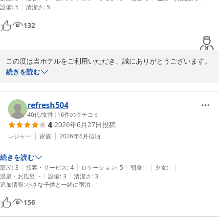
|
設備
:
5
清潔さ
:
5
今後もより一層、お客様に寄り添ったおもてなしができるよう努め
132
てまいります。

またのお越しを、スタッフ一同心よりお待ち申し上げております。
スターゲイトホテル関西エアポート（ＳｉＳ ＳＴＡＲＧＡＴＥ
この度は当ホテルをご利用いただき、誠にありがとうございます。

ＨＯＴＥＬ）
また、お忙しい中、温かいご感想をお寄せいただきましたこと、重
続きを読む
2026-07-19
ねて御礼申し上げます。

スタッフの対応につきましてお褒めの言葉をいただき、大変光栄に
refresh504
存じます。

40代
/
女性
|
16
件のクチコミ
4
2026年6月27日
投稿
お客様からのお言葉を励みに、今後もより一層のサービス向上に努
めてまいります。

レジャー
家族
2026年6月
宿泊
続きを読む
最上階での朝食についても、お楽しみいただけたようで何よりでご
|
|
|
|
|
部屋
:
3
接客・サービス
:
4
ロケーション
:
5
朝食
:
-
夕食
:
-
ざいます。

|
|
温泉・お風呂
:
-
設備
:
3
清潔さ
:
3
混雑時間を避けて、関西国際空港を望む開放的なロケーションを満
追加情報
:
小さな子供と一緒に宿泊
喫していただけたとのこと、私共も大変嬉しく拝読いたしました。

156
次回またお近くへお越しの際も、ぜひ当ホテルをご利用いただけま