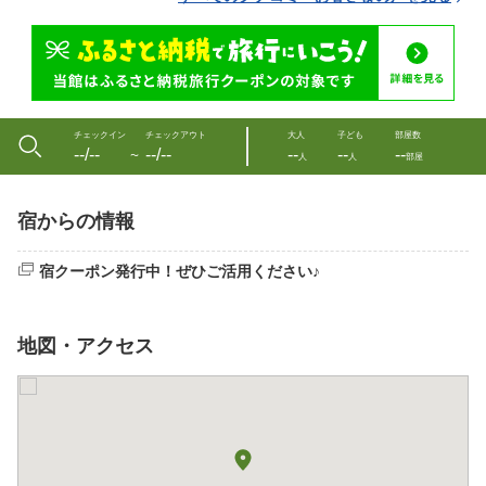
チェックイン
チェックアウト
大人
子ども
部屋数
--/--
--/--
--
--
--
〜
人
人
部屋
宿からの情報
宿クーポン発行中！ぜひご活用ください♪
地図・アクセス