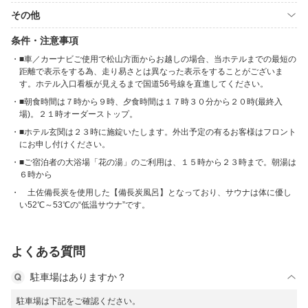
その他
条件・注意事項
■車／カーナビご使用で松山方面からお越しの場合、当ホテルまでの最短の
距離で表示をする為、走り易さとは異なった表示をすることがございま
す。ホテル入口看板が見えるまで国道56号線を直進してください。
■朝食時間は７時から９時、夕食時間は１７時３０分から２０時(最終入
場)。２１時オーダーストップ。
■ホテル玄関は２３時に施錠いたします。外出予定の有るお客様はフロント
にお申し付けください。
■ご宿泊者の大浴場「花の湯」のご利用は、１５時から２３時まで。朝湯は
６時から
土佐備長炭を使用した【備長炭風呂】となっており、サウナは体に優し
い52℃～53℃の“低温サウナ”です。
よくある質問
駐車場はありますか？
駐車場は下記をご確認ください。