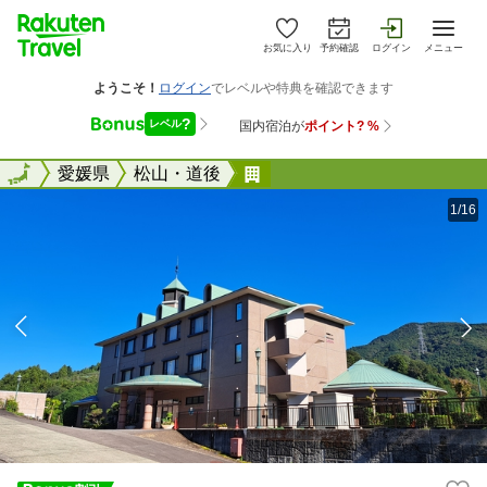
お気に入り
予約確認
ログイン
メニュー
全国
全国
愛媛県
松山・道後
花の森ホテル
1/16