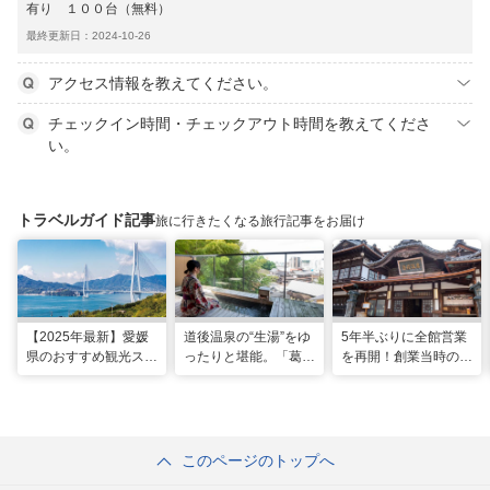
有り １００台（無料）
最終更新日：2024-10-26
アクセス情報を教えてください。
チェックイン時間・チェックアウト時間を教えてくださ
い。
トラベルガイド記事
旅に行きたくなる旅行記事をお届け
【2025年最新】愛媛
道後温泉の“生湯”をゆ
5年半ぶりに全館営業
県のおすすめ観光スポ
ったりと堪能。「葛城
を再開！創業当時の風
ット22選！
琴の庭」で思い出に残
情を残した新しい「道
る2人だけのぜいたく
後温泉本館」で湯浴み
な時間
を楽しむ
このページのトップへ