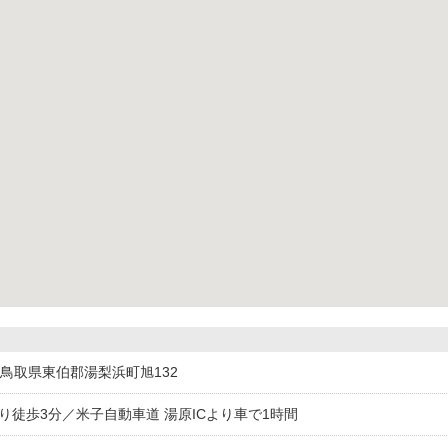
713鳥取県東伯郡湯梨浜町旭132
り徒歩3分／米子自動車道 湯原ICより車で1時間