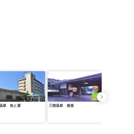
温泉 魚と屋
三朝温泉 後楽
三朝温泉 依山楼