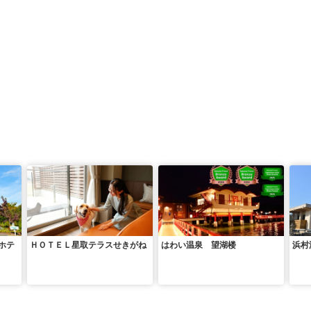
ホテ
ＨＯＴＥＬ星取テラスせきがね
はわい温泉 望湖楼
浜村