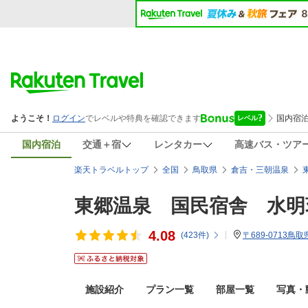
国内宿泊
交通＋宿
レンタカー
高速バス・ツア
楽天トラベルトップ
全国
鳥取県
倉吉・三朝温泉
東郷温泉 国民宿舎 水明
4.08
(
423
件)
〒689-0713鳥
施設紹介
プラン一覧
部屋一覧
写真・動