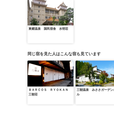
東郷温泉 国民宿舎 水明荘
同じ宿を見た人はこんな宿も見ています
ＢＡＲＣＯＳ ＲＹＯＫＡＮ
三朝温泉 みささガーデン
三朝荘
ル