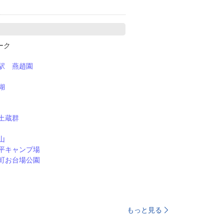
パーク
駅 燕趙園
湖
土蔵群
山
平キャンプ場
町お台場公園
もっと見る