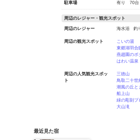
駐車場
有り 70
周辺のレジャー・観光スポット
周辺のレジャー
海水浴 釣
周辺の観光スポット
こいの湯
東郷湖羽合
燕趙園のボ
はわい温泉
周辺の人気観光スポッ
三徳山
ト
鳥取二十世
潮風の丘と
船上山
緑の彫刻プ
大山滝
最近見た宿