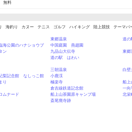
台 無料
り 海釣り カヌー テニス ゴルフ ハイキング 陸上競技 テーマ
東郷温泉
道の
臨海公園のハナショウブ
中国庭園 燕趙園
タン
九品山大伝寺
東郷
道の駅 はわい
三朝温泉
白壁
紀梨記念館 なしっこ館
小鹿渓
まり
極楽寺
船上
倉吉線鉄道記念館
一向
ロムナード
船上山茶園原キャンプ場
北栄
斎尾廃寺跡