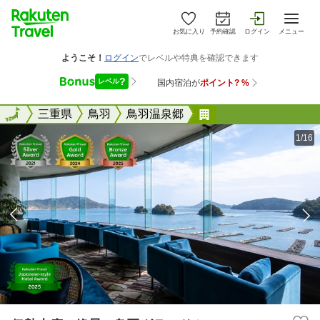
お気に入り
予約確認
ログイン
メニュー
全国
全国
三重県
鳥羽
鳥羽温泉郷
伊勢志摩の絶景 鳥
1/16