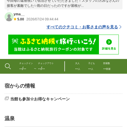
今回母の還暦祝いで宿泊させていただきました！スタッフの方みなさんの
接客が素敵でした✨雨の日だったのですが屋根が...
yma__
5.00
2026/07/24 09:44:44
すべてのクチコミ・お客さまの声を見る
チェックイン
チェックアウト
大人
子ども
部屋数
--/--
--/--
--
--
--
〜
人
人
部屋
宿からの情報
当館も参加☆お得なキャンペーン
温泉