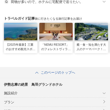
荷物が多いので、ホテルに宅配便で送りたい。
トラベルガイド記事
旅に行きたくなる旅行記事をお届け
【2025年最新】三重
「NEMU RESORT」
癒・食・知を満たす大
のおすすめ観光スポッ
のフォレストヴィラ
人のテーマパーク！
トと名物グルメ！伊勢
で、わんちゃんと一緒
「VISON」で多彩な
神宮など王道スポット
に過ごす非日常な週末
グルメや 薬草湯を堪
から絶景映えスポット
を
能する
まで
このページのトップへ
伊勢志摩の絶景 鳥羽グランドホテル
施設紹介
プラン