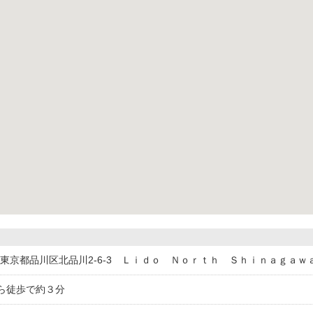
001東京都品川区北品川2-6-3 Ｌｉｄｏ Ｎｏｒｔｈ Ｓｈｉｎａｇａｗ
ら徒歩で約３分