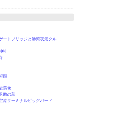
ゲートブリッジと港湾夜景クル
神社
寺
術館
龍馬像
退助の墓
空港ターミナルビッグバード