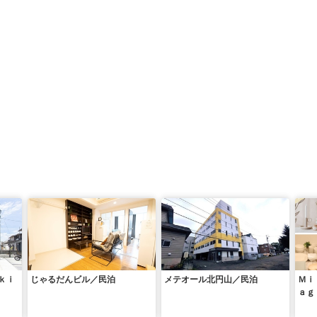
ｋｉ
じゃるだんビル／民泊
メテオール北円山／民泊
Ｍｉ
ａｇ