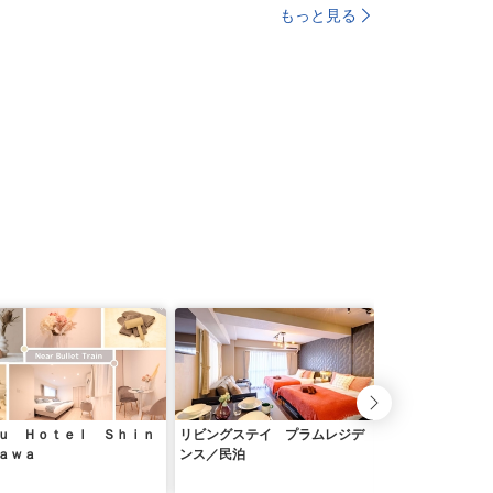
もっと見る
ｕ Ｈｏｔｅｌ Ｓｈｉｎ
リビングステイ プラムレジデ
Ｔａｔａｍｉ ＆
ａｗａ
ンス／民泊
民泊