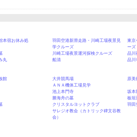
館本宿お休み処
羽田空港新滑走路・川崎工場夜景見
東京
学クルーズ
ーズ
墓
川崎工場夜景運河探検クルーズ
品川
み丸
船清
品川
族館
大井競馬場
原美
ＡＮＡ機体工場見学
池上本門寺
坂本
勝海舟の墓
板垣
墓
クリスタルヨットクラブ
羽田
サレジオ教会（カトリック碑文谷教
会）