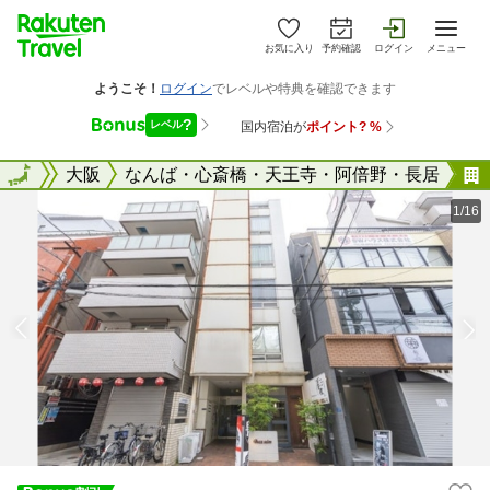
お気に入り
予約確認
ログイン
メニュー
大阪府
全国
大阪
なんば・心斎橋・天王寺・阿倍野・長居
1/16