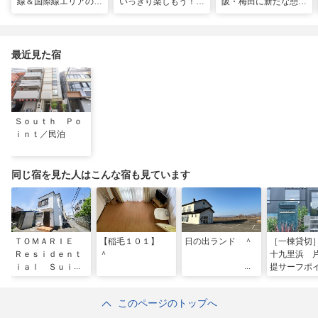
線＆国際線エリアの大
いっきり楽しもう！関
阪・梅田に新たな憩い
規模リノベーションで
西のおすすめ海水浴
スポット「うめきたの
どう変わった？
場・ビーチ18選
森」が早期オープン決
定！
最近見た宿
Ｓｏｕｔｈ Ｐｏ
ｉｎｔ／民泊
同じ宿を見た人はこんな宿も見ています
ＴＯＭＡＲＩＥ
【稲毛１０１】
日の出ランド ＾
［一棟貸切
Ｒｅｓｉｄｅｎｔ
＾
十九里浜 
ｉａｌ Ｓｕｉｔ
提サーフポ
ｅ Ｈｉｇａｓｈ
すぐ １６
ｉ－Ｔａｔｅｉｓ
カプセル
このページのトップへ
ｈｉ／民泊
＾