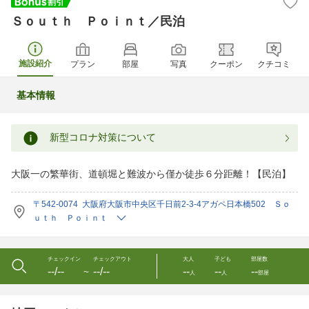
Ｓｏｕｔｈ Ｐｏｉｎｔ／民泊
施設紹介
プラン
部屋
写真
クーポン
クチコミ
基本情報
新型コロナ対策について
大阪一の繁華街、道頓堀と難波から僅か徒歩６分距離！【民泊】
〒542-0074 大阪府大阪市中央区千日前2-3-4アガペ日本橋502 Ｓｏ
ｕｔｈ Ｐｏｉｎｔ
チェックイン
チェックアウト
大人
子ども
部屋数
--/--
--/--
--
--
--
〜
人
人
部屋