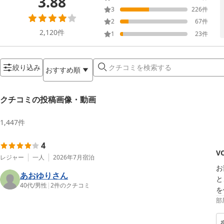
3.88
3
226
件
2
67
件
2,120
件
1
23
件
絞り込み
おすすめ順
クチコミの投稿画像・動画
1,447
件
4
V
レジャー
一人
2026年7月
宿泊
お
あおゆりさん
と
40代
/
男性
|
2
件のクチコミ
を
部