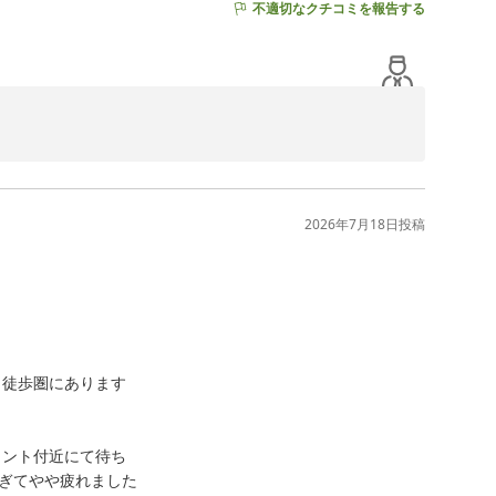
不適切なクチコミを報告する
衣所に設置しております備品類に関するご意見もありがと
2026年7月18日
投稿
見を参考に皆様にご利用いただきやすい環境づくりができ
ます。

接遇の向上を目指す為の活力にしたいと考えております。

ました。

徒歩圏にあります

上げております。
ント付近にて待ち

ぎてやや疲れました
