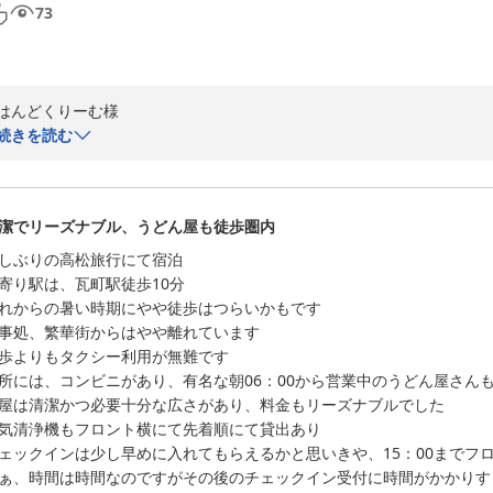
73
ホテルＮｏ．１高松
2026-08-02
はんどくりーむ様

続きを読む
先日は、当館をご利用下さいまして誠にありがとうございました。

露天風呂のシャワーについて、ご不便をおかけいたしました。また、脱
うございます。

潔でリーズナブル、うどん屋も徒歩圏内
すぐに設備改修に取り掛かる事ができない点が心苦しいのですが、ご意
るよう努めてまいりたいと存じます。

しぶりの高松旅行にて宿泊

寄り駅は、瓦町駅徒歩10分

スタッフの対応・朝食に関してお褒めのお言葉を頂きまして光栄でござい
れからの暑い時期にやや徒歩はつらいかもです

お褒めのお言葉・評価は他のスタッフにも共有し、さらなるサービス・
事処、繁華街からはやや離れています

歩よりもタクシー利用が無難です

この度は、お忙しい中ご感想をお寄せ下さいまして誠にありがとうござい
所には、コンビニがあり、有名な朝06：00から営業中のうどん屋さんも
はんどくりーむ様ならびにお連れ様のまたのご来館を心よりお待ち申し
屋は清潔かつ必要十分な広さがあり、料金もリーズナブルでした

気清浄機もフロント横にて先着順にて貸出あり

ホテルＮｏ．１高松
ェックインは少し早めに入れてもらえるかと思いきや、15：00までフロ
2026-07-26
ぁ、時間は時間なのですがその後のチェックイン受付に時間がかかりす