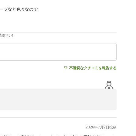
ープなど色々なので

清潔さ
:
4
不適切なクチコミを報告する
ります。

2026年7月9日
投稿
でございます。
