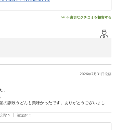
不適切なクチコミを報告する
ＶＯＤが全室で無料視聴可能となっております。こちらの
2026年7月31日
投稿
れからもお客様に喜ばれるサービスの提供ができるよう取
。

っております。大変申し訳ございませんでした。



ります。一日でも早く利用再開できるよう全力で取り組ん
産の讃岐うどんも美味かったです。ありがとうございまし
|
設備
:
5
清潔さ
:
5
いました。

おります。