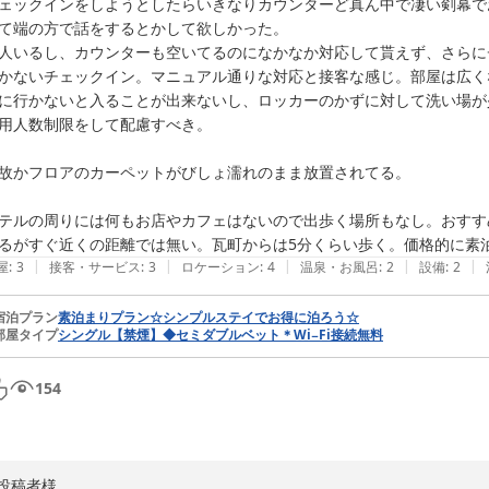
立地の面やチェックイン対応に時間を要したことなど、ご不便をお掛け致
ェックインをしようとしたらいきなりカウンターど真ん中で凄い剣幕で
て端の方で話をするとかして欲しかった。

これからも、ご宿泊プランの価格帯やサービス内容など様々な面で皆様
人いるし、カウンターも空いてるのになかなか対応して貰えず、さらに
を参考に利便性向上に取り組んでまいります。

かないチェックイン。マニュアル通りな対応と接客な感じ。部屋は広く
に行かないと入ることが出来ないし、ロッカーのかずに対して洗い場が
この度は、お忙しいところご感想をお寄せ下さいまして誠にありがとうご
用人数制限をして配慮すべき。

IKURA0811様のまたのご来館をスタッフ一同心よりお待ち申し上げて
故かフロアのカーペットがびしょ濡れのまま放置されてる。

ホテルＮｏ．１高松
2026-07-23
テルの周りには何もお店やカフェはないので出歩く場所もなし。おすす
るがすぐ近くの距離では無い。瓦町からは5分くらい歩く。価格的に素
|
|
|
|
|
屋
:
3
接客・サービス
:
3
ロケーション
:
4
温泉・お風呂
:
2
設備
:
2
宿泊プラン
素泊まりプラン☆シンプルステイでお得に泊ろう☆
部屋タイプ
シングル【禁煙】◆セミダブルベット＊Wi−Fi接続無料
154
投稿者様
