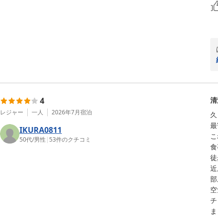
4
清
レジャー
一人
2026年7月
宿泊
久
最
IKURA0811
こ
50代
/
男性
|
53
件のクチコミ
食
徒
近
部
空
チ
ま