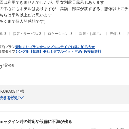
回は利用できませんでしたが、男女別露天風呂もあります

の中心にもホテルはありますが、高額、部屋が狭すぎる、想像以上にチ
ちらは平均以上だと思います

あくまで個人的感想です）

|
|
|
|
|
屋
:
3
接客・サービス
:
2
ロケーション
:
3
温泉・お風呂
:
-
設備
:
3
宿泊プラン
素泊まりプラン☆シンプルステイでお得に泊ろう☆
部屋タイプ
シングル【禁煙】◆セミダブルベット＊Wi−Fi接続無料
95
IKURA0811様

続きを読む
先日は、当館をご利用下さいまして誠にありがとうございました。

快適にお過ごし頂けたご様子をうかがい知ることができ、安堵いたしてお
ェックイン時の対応や設備に不満が残る
室内環境やコストパフォーマンスの面でご満足いただくことができ、光栄