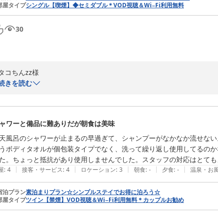
部屋タイプ
シングル【喫煙】◆セミダブル＊VOD視聴＆Wi−Fi利用無料
ホテルＮｏ．１高松
2026-07-12
30
タコちんzz様

続きを読む
先日は、当館をご利用くださいまして誠にありがとうございました。

立地面で良い印象をお持ちいただき、お連れ様もご満足いただけたとの事
ャワーと備品に難ありだが朝食は美味
お土産のうどんは、金刀比羅宮お膝元のまんのう町にあるうどん店のお
天風呂のシャワーが止まるの早過ぎて、シャンプーがなかなか流せない
とができうれしい限りでございます。

うボディタオルが個包装タイプでなく、洗って繰り返し使用してるのか
これからも皆様に喜ばれる宿泊プランの提供に取り組んでまいります。

た。ちょっと抵抗があり使用しませんでした。スタッフの対応はとても
|
|
|
|
|
屋
:
4
接客・サービス
:
4
ロケーション
:
3
朝食
:
-
夕食
:
-
温泉・お
サウナに関して、ご滞在中ご利用頂くことができず、誠に申し訳ござい
しております。露天風呂やサウナを楽しみにされているお客様にご満足
宿泊プラン
素泊まりプラン☆シンプルステイでお得に泊ろう☆
部屋タイプ
ツイン【禁煙】VOD視聴＆Wi−Fi利用無料＊カップルお勧め
この度は、お忙しい中ご感想をお寄せくださいまして誠にありがとうござ