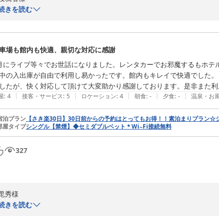
続きを読む
先日は、当館をご利用くださいまして誠にありがとうございました。

ご到着時にご不快な思いをさせてしまい、またチェックイン対応までに
車場も館内も快適、親切な対応に感謝
客室へのご案内について、ご意見ありがとうございます。誠に勝手なが
月にライブ等々でお世話になりました。レンタカーでお邪魔するもホテ
らとさせて頂いております。何卒ご理解ご協力の程よろしくお願いいたし
中の入出庫が自由で利用し易かったです。館内もキレイで快適でした。
したが、快く対応して頂けて大変助かり感謝しております。是非また利
今回、初めてご利用いただいたのにも関わらず、至らぬ点が多々ありご
|
|
|
|
|
屋
:
4
接客・サービス
:
5
ロケーション
:
4
朝食
:
-
夕食
:
-
温泉・お
お寄せいただいたご意見を真摯に受け止め、できる部分から一つずつ改
宿泊プラン
【さき楽30日】30日前からの予約はとってもお得！！素泊まりプラン☆
部屋タイプ
シングル【禁煙】◆セミダブルベット＊Wi−Fi接続無料
この度は、お忙しい中ご感想をお寄せくださいまして誠にありがとうござ
327
ホテルＮｏ．１高松
2026-07-12
毘秀様

続きを読む
過日は、当館をご利用下さいまして誠にありがとうございました。
