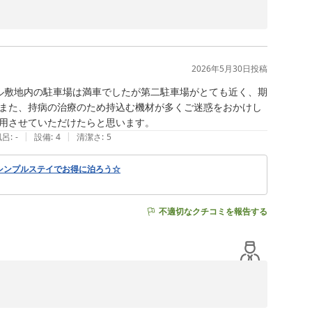
お時間を要してしまい申し訳ございませんでした。

2026年5月30日
投稿
ら当館では防犯上等の理由により客室へのご入室は15時か
ル敷地内の駐車場は満車でしたが第二駐車場がとても近く、期
ます。

また、持病の治療のため持込む機材が多くご迷惑をおかけし
用させていただけたらと思います。
満足いただくことができず大変申し訳なく存じます。

|
|
風呂
:
-
設備
:
4
清潔さ
:
5
善に取り組んでまいりたいと存じます。

シンプルステイでお得に泊ろう☆
いました。

不適切なクチコミを報告する