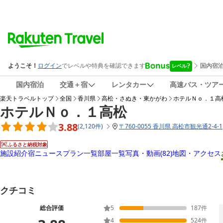
国内宿泊
交通＋宿
レンタカー
高速バス・ツア
楽天トラベルトップ
全国
香川県
高松・さぬき・東かがわ
ホテルＮｏ．１高
ホテルＮｏ．１高松
3.88
(
2,120
件
)
〒
760-0055 香川県 高松市観光通2-4-1
ふるさと納税対象
施設紹介
宿ニュース
プラン一覧
部屋一覧
写真・動画
(82)
地図・アクセス
クチコミ
総合評価
5
187
件
4
524
件