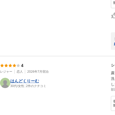
4
シ
レジャー
恋人
2026年7月
宿泊
露
洗
はんどくりーむ
し
30代
/
女性
|
2
件のクチコミ
部