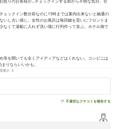
しました。

お怒りのお客様が…チェックインする前から不快な気分。せ
に「利用しやすい」と感じて頂けるよう、ご意見・ご感想
チェックイン数分前なのに15時までは案内出来ないと融通の
ないし古い感じ。女性のお風呂は毎回鍵を貰いにフロントま
少なくて湯船に入れず洗い場に行列作って並ぶ。ホテル側で
ざいました。

おります。
め等を聞いても全くアイディアなどはくれない。コンビニは
泊まりならいいかも。
清潔さ
:
3
不適切なクチコミを報告する