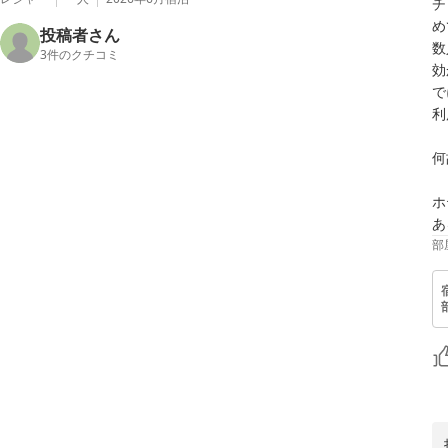
チ
め
投稿者さん
数
3
件のクチコミ
効
で
利
何
ホ
あ
部