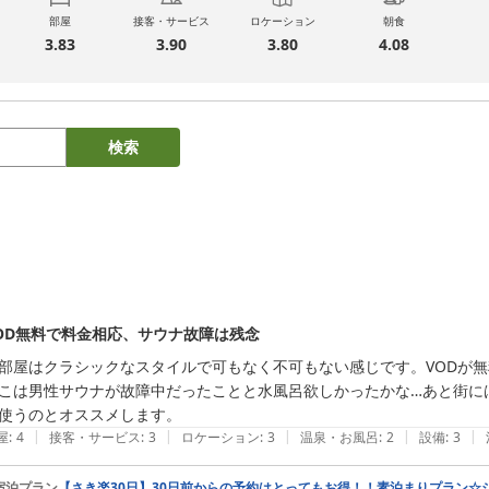
部屋
接客・サービス
ロケーション
朝食
3.83
3.90
3.80
4.08
検索
OD無料で料金相応、サウナ故障は残念
部屋はクラシックなスタイルで可もなく不可もない感じです。VODが
こは男性サウナが故障中だったことと水風呂欲しかったかな…あと街に
使うのとオススメします。
|
|
|
|
|
屋
:
4
接客・サービス
:
3
ロケーション
:
3
温泉・お風呂
:
2
設備
:
3
宿泊プラン
【さき楽30日】30日前からの予約はとってもお得！！素泊まりプラン☆