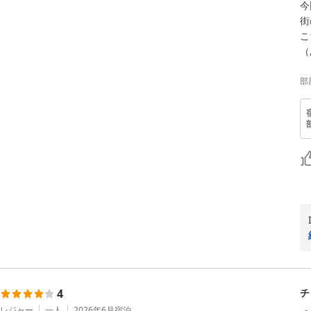
今
街
こ
（
部
4
チ
レジャー
一人
2026年6月
宿泊