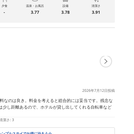
夕食
温泉・お風呂
設備
清潔さ
-
3.77
3.78
3.91
2026年7月12日
投稿
無料なのは良き。料金を考えると総合的には妥当です。残念な
は少し距離あるので、ホテルが貸し出してくれる自転車など
清潔さ
:
3
シンプルステイでお得に泊ろう☆