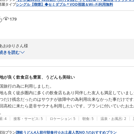
部屋タイプ
シングル【喫煙】◆セミダブル＊VOD視聴＆Wi−Fi利用無料
179
あおゆりさん様

続きを読む
先日は、当館をご利用くださいまして誠にありがとうございました。

当館ではご在室の間もお客様に快適にお過ごし頂けるよう、映画などの
地が良く飲食店も豊富、うどんも美味い
サービスについて好評をいただくことができ大変うれしく存じます。こ
り組んでまいります。

国旅行の為に利用しました。

地も良く徒歩圏内に多くの飲食店もあり同伴した友人も満足していました
現在、設備の不具合により男性側のサウナのご利用ができない状況とな
つだけ残念だったのはサウナが故障中の為利用出来なかった事だけです。
業者による修繕の手配実施済ですが、部品の取り寄せに時間を要してお
回高松に来たら是非サウナも利用したいです。プランに付いていたお土
でまいります。

|
|
|
|
|
屋
:
4
接客・サービス
:
5
ロケーション
:
5
朝食
:
5
温泉・お風呂
:
2
この度は、お忙しい中ご感想をお寄せくださいまして誠にありがとうござ
あおゆりさん様のまたのご来館をスタッフ一同心よりお待ち申し上げて
宿泊プラン
讃岐うどん4人前付朝食付☆お土産人気NO.1のおすすめプラン