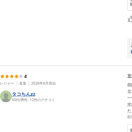
4
立
レジャー
友達
2026年6月
宿泊
四
立
タコちんzz
一
50代
/
男性
|
12
件のクチコミ
次
部