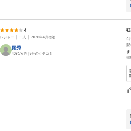
4
駐
レジャー
一人
2026年4月
宿泊
4
間
毘秀
ま
40代
/
女性
|
9
件のクチコミ
部