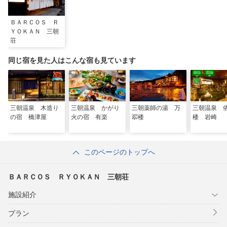
ＢＡＲＣＯＳ Ｒ
ＹＯＫＡＮ 三朝
荘
同じ宿を見た人はこんな宿も見ています
三朝温泉 木造り
三朝温泉 かがり
三朝薬師の湯 万
三朝温泉 
の宿 橋津屋
火の宿 有楽
翆楼
楼 岩崎
このページのトップへ
ＢＡＲＣＯＳ ＲＹＯＫＡＮ 三朝荘
施設紹介
プラン