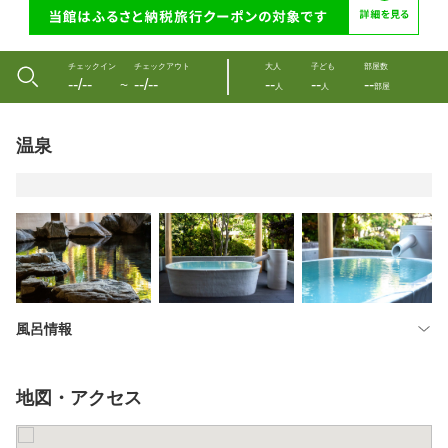
チェックイン
チェックアウト
大人
子ども
部屋数
--/--
--/--
--
--
--
〜
人
人
部屋
温泉
風呂情報
地図・アクセス