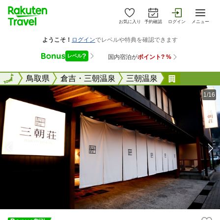
お気に入り
予約確認
ログイン
メニュー
全国
全国
鳥取県
倉吉・三朝温泉
三朝温泉
ＢＡＲＣＯ
1/16