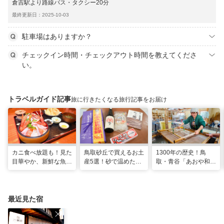
倉吉駅より路線バス・タクシー20分
最終更新日：2025-10-03
駐車場はありますか？
チェックイン時間・チェックアウト時間を教えてくださ
い。
トラベルガイド記事
旅に行きたくなる旅行記事をお届け
カニ食べ放題も！見た
鳥取砂丘で買えるお土
1300年の歴史！鳥
目華やか、新鮮な魚介
産5選！砂で温めた
取・青谷「あおや和紙
の豪華海鮮丼|境港市
「砂たまご」や蟹の旨
工房」で和紙作り体験
み溢れるお出汁も♪
最近見た宿