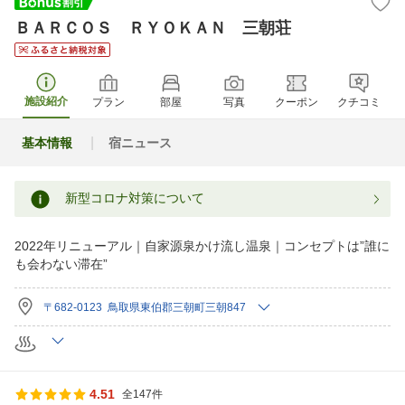
ＢＡＲＣＯＳ ＲＹＯＫＡＮ 三朝荘
施設紹介
プラン
部屋
写真
クーポン
クチコミ
基本情報
宿ニュース
新型コロナ対策について
2022年リニューアル｜自家源泉かけ流し温泉｜コンセプトは”誰に
も会わない滞在”
〒682-0123 鳥取県東伯郡三朝町三朝847
4.51
全147件