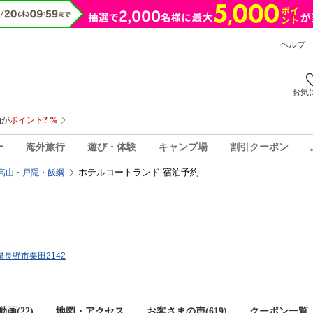
ヘルプ
お気
ー
海外旅行
遊び・体験
キャンプ場
割引クーポン
ホテルコートランド 宿泊予約
高山・戸隠・飯綱
野県長野市栗田2142
画(22)
地図・アクセス
お客さまの声(
619
)
クーポン一覧