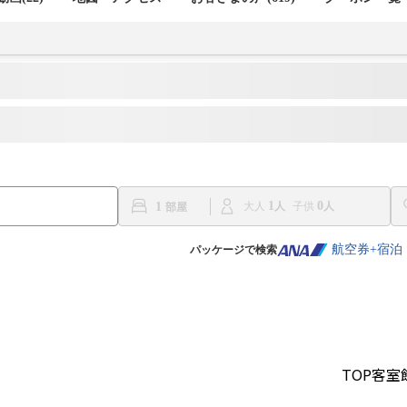
1
0
1
大人
子供
航空券+宿泊
パッケージで検索
TOP
客室