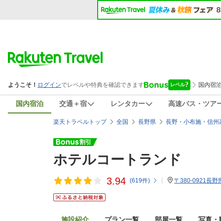
国内宿泊
交通＋宿
レンタカー
高速バス・ツア
楽天トラベルトップ
全国
長野県
長野・小布施・信州
ホテルコートランド
3.94
(
619
件)
〒380-0921長
施設紹介
プラン一覧
部屋一覧
写真・動