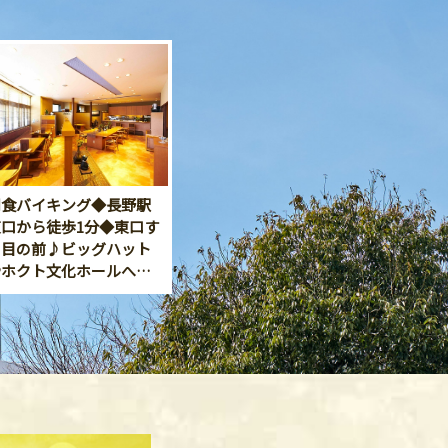
朝食バイキング◆長野駅
東口から徒歩1分◆東口す
ぐ目の前♪ビッグハット
やホクト文化ホールへも
好アクセス