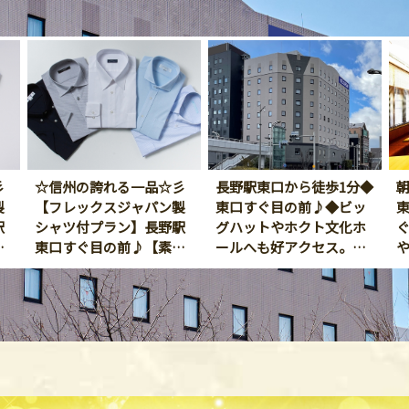
彡
☆信州の誇れる一品☆彡
長野駅東口から徒歩1分◆
製
【フレックスジャパン製
東口すぐ目の前♪◆ビッ
駅
シャツ付プラン】長野駅
グハットやホクト文化ホ
食
東口すぐ目の前♪【素泊
ールへも好アクセス。
まり】
（素泊まり）