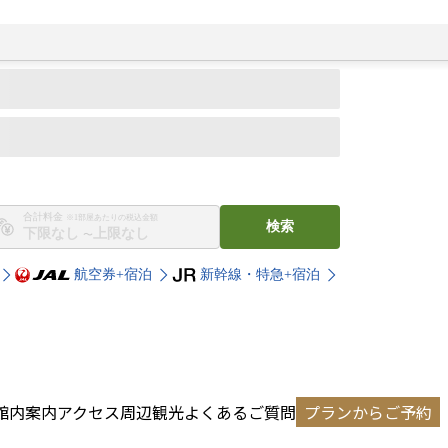
合計料金
※1部屋あたりの税込金額
検索
〜
航空券+宿泊
新幹線・特急+宿泊
館内案内
アクセス
周辺観光
よくあるご質問
プランからご予約