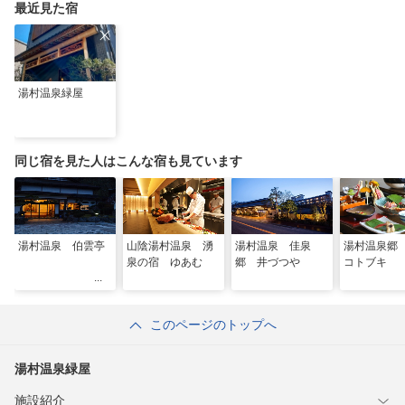
ふき飛ばそう
最近見た宿
湯村温泉緑屋
同じ宿を見た人はこんな宿も見ています
湯村温泉 伯雲亭
山陰湯村温泉 湧
湯村温泉 佳泉
湯村温泉郷
泉の宿 ゆあむ
郷 井づつや
コトブキ
このページのトップへ
湯村温泉緑屋
施設紹介