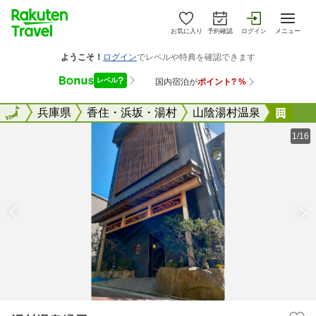
お気に入り
予約確認
ログイン
メニュー
全国
全国
兵庫県
香住・浜坂・湯村
山陰湯村温泉
湯村
1/16