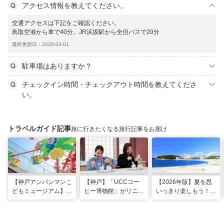
アクセス情報を教えてください。
交通アクセスは下記をご確認ください。
鳥取空港から車で40分。JR浜坂駅から全但バスで20分
最終更新日：2026-03-01
駐車場はありますか？
チェックイン時間・チェックアウト時間を教えてくださ
い。
トラベルガイド記事
旅に行きたくなる旅行記事をお届け
【神戸アンパンマンこ
【神戸】「UCCコー
【2026年版】夏を思
どもミュージアム】夏
ヒー博物館」がリニュ
いっきり楽しもう！関
季限定「水あそびひろ
ーアル！完全予約制で
西のおすすめ海水浴
ば」がオープン！びし
体験満載
場・ビーチ18選
ょ濡れになって暑さを