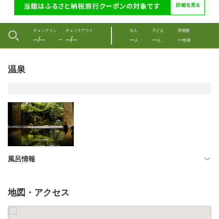
チェックイン
チェックアウト
大人
子ども
部屋数
--/--
--/--
--
--
--
〜
人
人
部屋
温泉
風呂情報
地図・アクセス