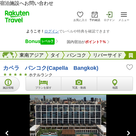
宿泊施設へお問い合わせ
お気に入り
予約確認
ログイン
メニュー
海外
海外
東南アジア
タイ
バンコク
リバーサイド
カペラ バンコク(Capella Bangkok)
ホテルランク
施設情報
プランを探す
写真・動画
地図