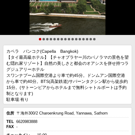
カペラ バンコク(Capella Bangkok)
【タイ最高級ホテル】【チャオプラヤー川のパノラマの景色を望
む隠れ家リゾート】自然の美しさと都会のオアシスを併せ持つラ
グジュアリーホテル
スワンナプーム国際空港より車で約45分。ドンムアン国際空港
から車で約40分。BTS(高架鉄道)サパーンタクシン駅から徒歩約
15分。(サトーンピアからホテルまで無料シャトルボートは予約
制となります)
駐車場:有り
住所
〒海外300/2 Charoenkrung Road, Yannawa, Sathorn
TEL
6620983888
FAX
-