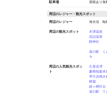
駐車場
屋根あり無
周辺のレジャー・観光スポット
周辺のレジャー
海水浴 海
周辺の観光スポット
木津温泉
浜詰温泉
静神社
道の駅 く
Ｎ
周辺の人気観光スポッ
久美浜湾
ト
豪商稲葉本
琴引浜鳴き
畔蔵
経ヶ岬灯台
道の駅 て