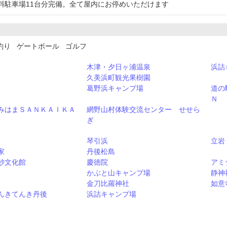
料駐車場11台分完備。全て屋内にお停めいただけます
釣り ゲートボール ゴルフ
木津・夕日ヶ浦温泉
浜詰
久美浜町観光果樹園
葛野浜キャンプ場
道の
Ｎ
みはまＳＡＮＫＡＩＫＡ
網野山村体験交流センター せせら
ぎ
琴引浜
立岩
家
丹後松島
砂文化館
慶徳院
アミ
かぶと山キャンプ場
静神
金刀比羅神社
如意
んきてんき丹後
浜詰キャンプ場