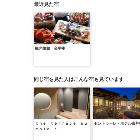
最近見た宿
観光旅館 金平楼
同じ宿を見た人はこんな宿も見ています
ｔｈｅ ｔｅｒｒａｃｅ ｓｕ
セントラーレ・ホテル京丹
ｍｏｔｏ ＾