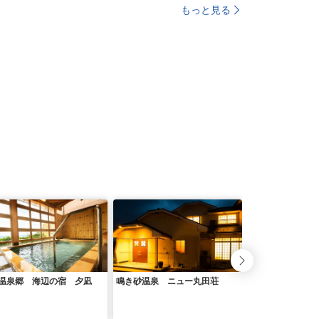
もっと見る
温泉郷 海辺の宿 夕凪
鳴き砂温泉 ニュー丸田荘
間人温泉郷 宿居