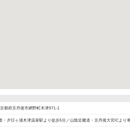
241京都府京丹後市網野町木津971-1
道・夕日ヶ浦木津温泉駅より徒歩5分／山陰近畿道・京丹後大宮ICより車