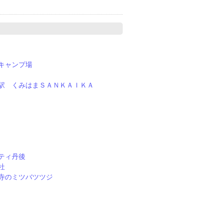
キャンプ場
駅 くみはまＳＡＮＫＡＩＫＡ
ティ丹後
社
寺のミツバツツジ