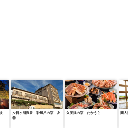
後
夕日ヶ浦温泉 砂風呂の宿 友
久美浜の宿 たかうら
間人
善