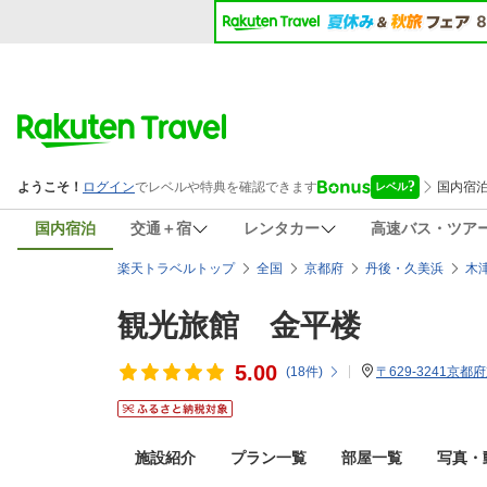
国内宿泊
交通＋宿
レンタカー
高速バス・ツア
楽天トラベルトップ
全国
京都府
丹後・久美浜
木
観光旅館 金平楼
5.00
(
18
件)
〒629-3241京都
施設紹介
プラン一覧
部屋一覧
写真・動