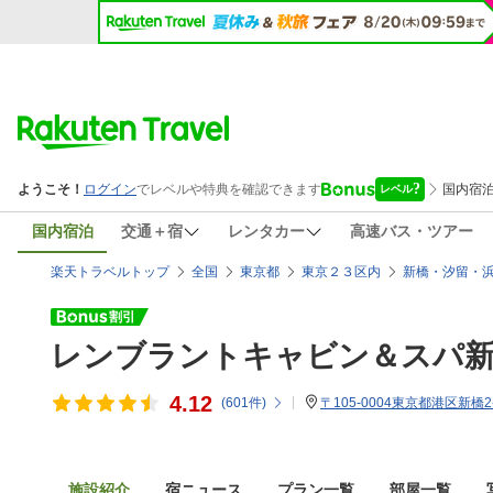
国内宿泊
交通＋宿
レンタカー
高速バス・ツアー
楽天トラベルトップ
全国
東京都
東京２３区内
新橋・汐留・
レンブラントキャビン＆スパ
4.12
(
601
件)
〒105-0004東京都港区新橋2-
施設紹介
宿ニュース
プラン一覧
部屋一覧