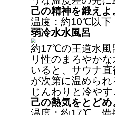
うな温度差の先に
己の精神を鍛えよ
温度：約10℃以
弱冷水水風呂
約17℃の王道水
リ性のまろやかな
いると、サウナ直
が次第に温められ
じんわりと冷やす
己の熱気をとどめ
温度：約17℃ 備