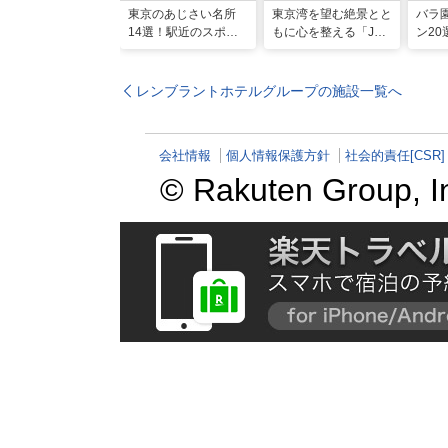
東京のあじさい名所
東京湾を望む絶景とと
バラ
14選！駅近のスポッ
もに心を整える「JW
ン2
トや2026年見頃情報
マリオット・ホテル東
の名
も
京」でのマインドフル
な滞在
レンブラントホテルグループの施設一覧へ
会社情報
個人情報保護方針
社会的責任[CSR]
© Rakuten Group, I