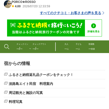
PORCO★ROSSO
4.00
2026/07/20 12:33:59
すべてのクチコミ・お客さまの声を見る
チェックイン
チェックアウト
大人
子ども
部屋数
--/--
--/--
--
--
--
〜
人
人
部屋
宿からの情報
ふるさと納税返礼品クーポンをチェック！
淡路島エイト民宿 料理案内
周辺観光と施設の写真
料理写真