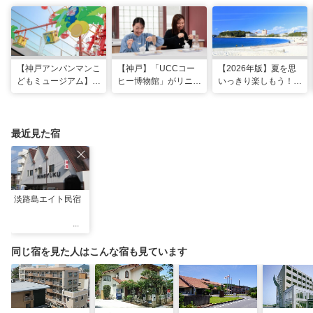
【神戸アンパンマンこ
【神戸】「UCCコー
【2026年版】夏を思
どもミュージアム】夏
ヒー博物館」がリニュ
いっきり楽しもう！関
季限定「水あそびひろ
ーアル！完全予約制で
西のおすすめ海水浴
ば」がオープン！びし
体験満載
場・ビーチ18選
ょ濡れになって暑さを
ふき飛ばそう
最近見た宿
淡路島エイト民宿
同じ宿を見た人はこんな宿も見ています