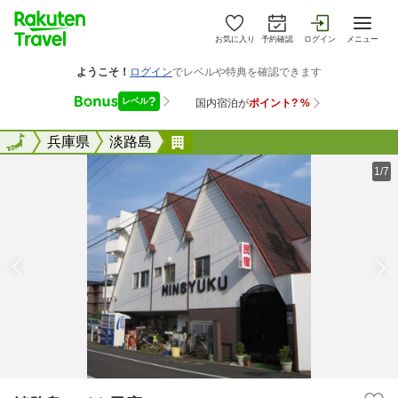
お気に入り
予約確認
ログイン
メニュー
全国
全国
兵庫県
淡路島
淡路島エイト民宿
1/7