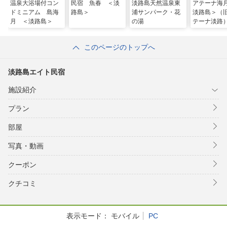
温泉大浴場付コン
民宿 魚春 ＜淡
淡路島天然温泉東
アテーナ海
ドミニアム 島海
路島＞
浦サンパーク・花
淡路島＞（
月 ＜淡路島＞
の湯
テーナ淡路
このページのトップへ
淡路島エイト民宿
施設紹介
プラン
部屋
写真・動画
クーポン
クチコミ
表示モード：
モバイル
PC