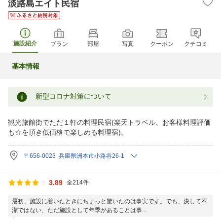
淡路島エイト民宿
施設紹介
プラン
部屋
写真
クーポン
クチコミ
基本情報
新型コロナ対策について
観光旅館街でただ１軒の料理民宿(楽天トラベル、お客様料理評価
も☆を頂き低価格で楽しめる料理宿)。
〒656-0023 兵庫県洲本市小路谷26-1
3.89
全214件
最初、施設に着いたときにちょっと驚いたのは事実です。でも、決して不
潔ではない、ただ施設として年季があることは事...