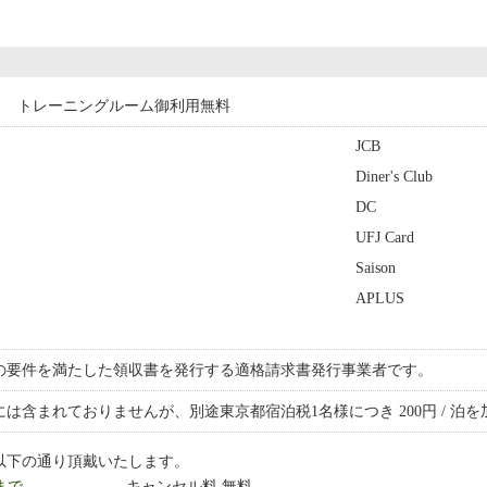
トレーニングルーム御利用無料
JCB
Diner's Club
DC
UFJ Card
Saison
APLUS
の要件を満たした領収書を発行する適格請求書発行事業者です。
は含まれておりませんが、別途東京都宿泊税1名様につき 200円 / 泊
以下の通り頂戴いたします。
 まで
キャンセル料 無料