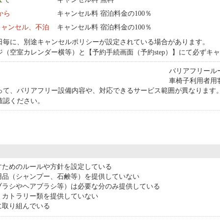
0:00 から
キャンセル料 宿泊料金の100％
キャンセル、不泊
キャンセル料 宿泊料金の100％
日毎に、別途キャンセルポリシーが設定されている場合があります。
ジ（空室カレンダー横等）と【予約手続画面（予約step）】にて必ずキ
バリアフリール
車椅子利用者用
って、バリアフリー設備内容や、対応できるサービス範囲が異なります
確認ください。
すためのルールや方針を設定している
用品（シャンプー、石鹸等）を提供していない
ブラシやヘアブラシ等）は必要な分のみ提供している
・カトラリー類を提供していない
に取り組んでいる