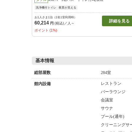
洗浄機付トイレ
夜景が見える
お1人さま1泊（2名1室利用時）
詳細を見る
60,214
円
(税込)／人～
ポイント (1%)
基本情報
284室
総部屋数
レストラン
館内設備
バーラウンジ
会議室
サウナ
プール(通年)
クリーニングサ