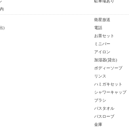
ル
駐車場あり
内
衛星放送
出)
電話
お茶セット
ミニバー
アイロン
加湿器(貸出)
ボディーソープ
リンス
ハミガキセット
シャワーキャップ
ブラシ
バスタオル
バスローブ
金庫