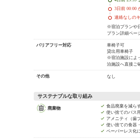
3日前 0
連絡なしの
※宿泊プランや
プラン詳細ペー
車椅子可
バリアフリー対応
貸出用車椅子
※宿泊施設によ
泊施設へ直接ご
なし
その他
サステナブルな取り組み
食品廃棄を減ら
廃棄物
使い捨てのバス
アメニティ（歯
使い捨ての食器
ペーパーレス化