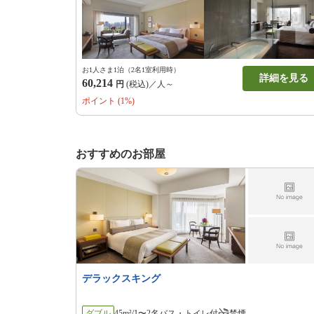
お1人さま1泊（2名1室利用時）
詳細を見る
60,214
円
(税込)／人～
ポイント (1%)
おすすめのお部屋
デラックスキング
ダブル
45m²/1〜2名
バス・トイレ付
禁煙