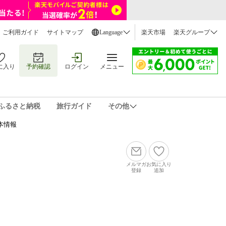
ご利用ガイド
サイトマップ
Language
楽天市場
楽天グループ
に入り
予約確認
ログイン
メニュー
ふるさと納税
旅行ガイド
その他
本情報
メルマガ
お気に入り
登録
追加