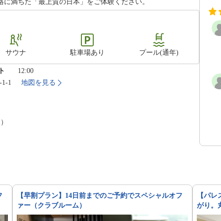
格に満ちた「最上質の日本」をご体験ください。
サウナ
駐車場あり
プール(通年)
ト
12:00
1-1
地図を見る
泊）
フ
【早割プラン】14日前までのご予約でスペシャルオフ
【パレ
ァー（クラブルーム）
がり。