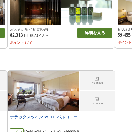
お1人さま1泊（3名1室利用時）
お1人さま
詳細を見る
82,313
59,455
円
(税込)／人～
ポイント (1%)
ポイント 
デラックスツイン WITH バルコニー
ツイン
45m²/1〜3名
バス・トイレ付
禁煙