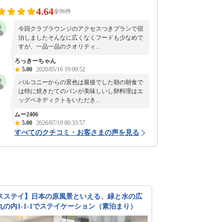
4.64
全96件
今回クラブラウンジのアクセスつきプランで宿
泊しましたそんなに広くなくフードも少なめで
すが、一品一品のクオリティ...
ろっきーちゃん
5.00
2026/05/16 19:09:52
バルコニーからの景色は最後でした朝の朝食で
は特に焼きたてのパンが美味しいし卵料理はエ
ッグベネディクトをいただき...
ムー2406
5.00
2026/07/19 00:33:57
すべてのクチコミ・お客さまの声を見る
スステイ】日本の原風景といえる、緑と水の広
丸の内1-1-1でステイケーション（素泊まり）