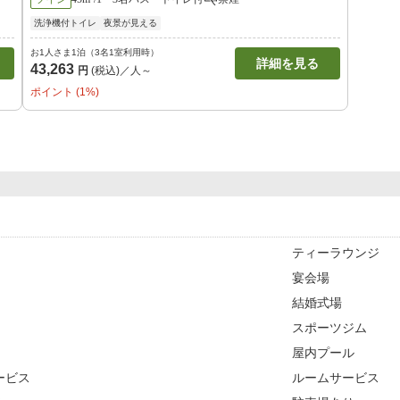
洗浄機付トイレ
夜景が見える
お1人さま1泊（3名1室利用時）
詳細を見る
43,263
円
(税込)／人～
ポイント (1%)
ティーラウンジ
宴会場
結婚式場
スポーツジム
屋内プール
ービス
ルームサービス