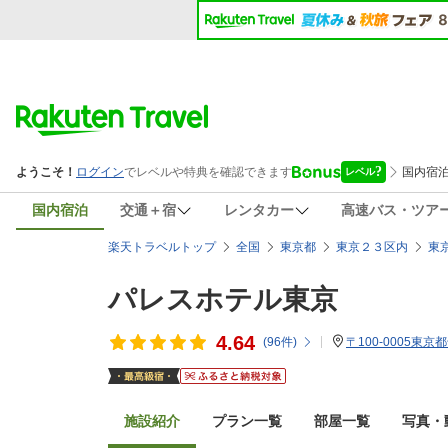
国内宿泊
交通＋宿
レンタカー
高速バス・ツア
楽天トラベルトップ
全国
東京都
東京２３区内
東
パレスホテル東京
4.64
(
96
件)
〒100-0005東京
施設紹介
プラン一覧
部屋一覧
写真・動