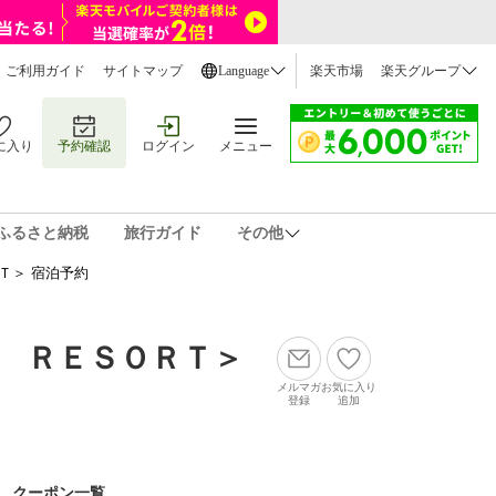
ご利用ガイド
サイトマップ
Language
楽天市場
楽天グループ
に入り
予約確認
ログイン
メニュー
ふるさと納税
旅行ガイド
その他
Ｔ＞ 宿泊予約
 ＲＥＳＯＲＴ＞
メルマガ
お気に入り
登録
追加
クーポン一覧