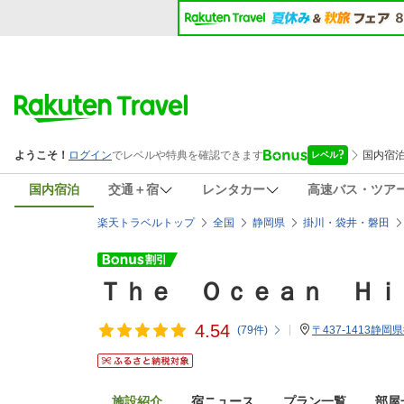
国内宿泊
交通＋宿
レンタカー
高速バス・ツア
楽天トラベルトップ
全国
静岡県
掛川・袋井・磐田
Ｔｈｅ Ｏｃｅａｎ Ｈｉ
4.54
(
79
件)
〒437-1413静岡
施設紹介
宿ニュース
プラン一覧
部屋