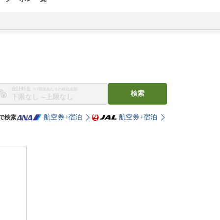
合計料金
※1部屋あたりの税込金額
検索
〜
航空券+宿泊
航空券+宿泊
で検索