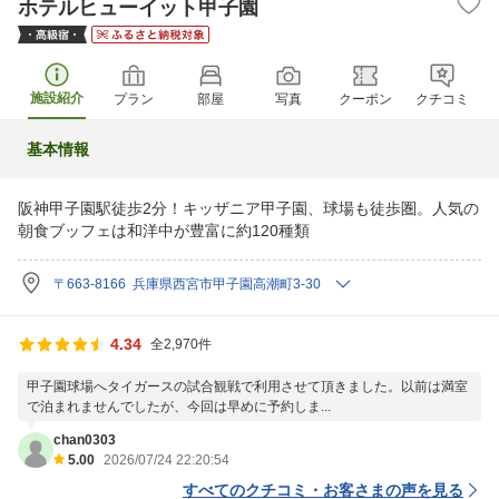
ホテルヒューイット甲子園
施設紹介
プラン
部屋
写真
クーポン
クチコミ
基本情報
阪神甲子園駅徒歩2分！キッザニア甲子園、球場も徒歩圏。人気の
朝食ブッフェは和洋中が豊富に約120種類
〒663-8166 兵庫県西宮市甲子園高潮町3-30
4.34
全2,970件
甲子園球場へタイガースの試合観戦で利用させて頂きました。以前は満室
で泊まれませんでしたが、今回は早めに予約しま...
chan0303
5.00
2026/07/24 22:20:54
すべてのクチコミ・お客さまの声を見る