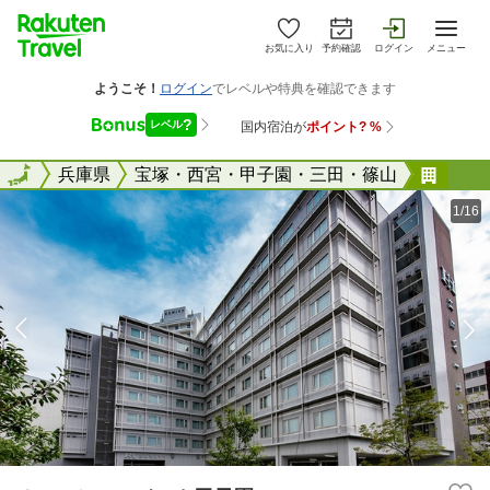
お気に入り
予約確認
ログイン
メニュー
全国
全国
兵庫県
宝塚・西宮・甲子園・三田・篠山
ホテ
1/16