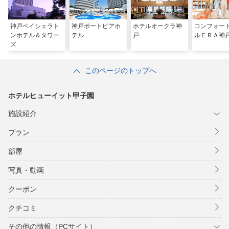
神戸ベイシェラト
神戸ポートピアホ
ホテルオークラ神
コンフォー
ンホテル＆タワー
テル
戸
ルＥＲＡ神
ズ
このページのトップへ
ホテルヒューイット甲子園
施設紹介
プラン
部屋
写真・動画
クーポン
クチコミ
その他の情報（PCサイト）