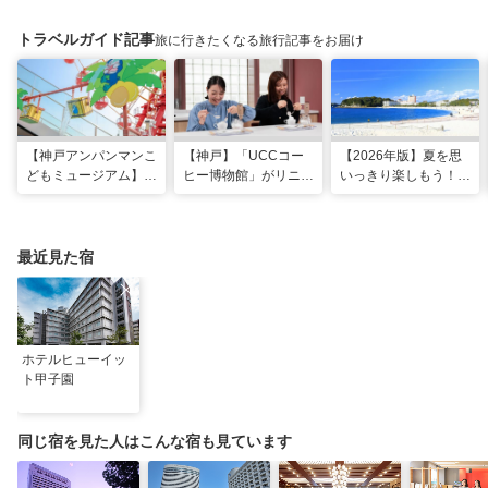
トラベルガイド記事
旅に行きたくなる旅行記事をお届け
【神戸アンパンマンこ
【神戸】「UCCコー
【2026年版】夏を思
どもミュージアム】夏
ヒー博物館」がリニュ
いっきり楽しもう！関
季限定「水あそびひろ
ーアル！完全予約制で
西のおすすめ海水浴
ば」がオープン！びし
体験満載
場・ビーチ18選
ょ濡れになって暑さを
ふき飛ばそう
最近見た宿
ホテルヒューイッ
ト甲子園
同じ宿を見た人はこんな宿も見ています