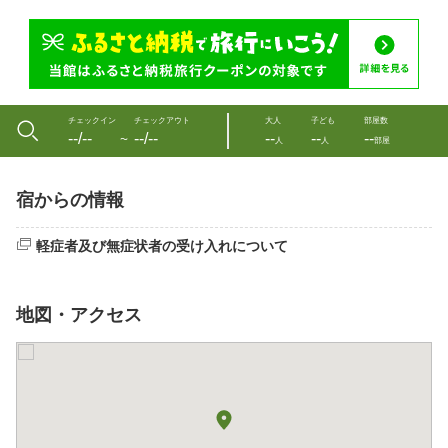
チェックイン
チェックアウト
大人
子ども
部屋数
--/--
--/--
--
--
--
〜
人
人
部屋
宿からの情報
軽症者及び無症状者の受け入れについて
地図・アクセス