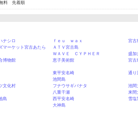
／無料 先着順
ハナシロ
ｆｅｕ ｗａｘ
宮古
ズマーケット宮古あたら
ＡＴＶ宮古島
ＷＡＶＥ ＣＹＰＨＥＲ
盛加
合博物館
恵子美術館
宮古
東平安名崎
通り
池間島
ツ文化村
フナウサギバナタ
池間
八重干瀬
来間
地島
西平安名崎
雪塩
大神島