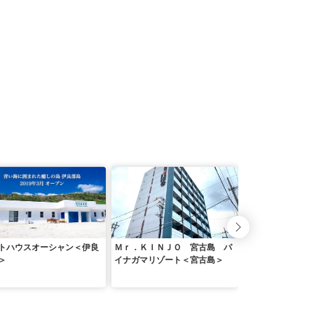
トハウスオーシャン＜伊良
Ｍｒ．ＫＩＮＪＯ 宮古島 パ
ホテル宮古島＜宮
＞
イナガマリゾート＜宮古島＞