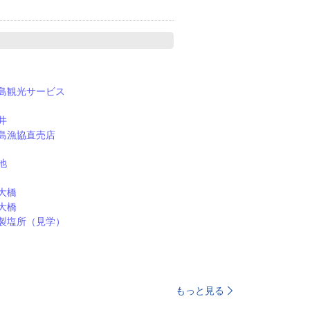
島観光サービス
井
島漁協直売店
池
大橋
大橋
製塩所（見学）
もっと見る