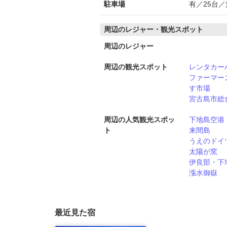
駐車場
有／25台
周辺のレジャー・観光スポット
周辺のレジャー
周辺の観光スポット
レンタカー
ファーマー
す市場
宮古島市総
周辺の人気観光スポッ
下地島空港
ト
来間島
うえのドイ
太陽が窯
伊良部・下
漲水御嶽
最近見た宿