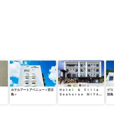
ホテルアートアベニュー＜宮古
Ｈｏｔｅｌ ＆ Ｖｉｌｌａ
ゲス
島＞
Ｓｅａｈｏｒｓｅ ＭＩＹＡＫ
部島
ＯＪＩＭＡ＜宮古島＞