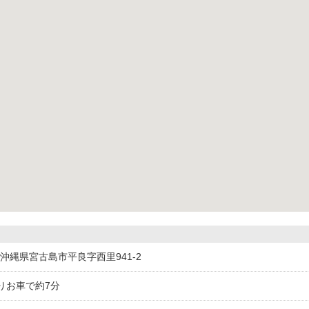
012沖縄県宮古島市平良字西里941-2
りお車で約7分