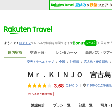
国内宿泊
交通＋宿
レンタカー
高速バス・ツア
楽天トラベルトップ
全国
沖縄県
宮古島・伊良部島
Ｍｒ．ＫＩＮＪＯ 宮古島
3.68
(
52
件)
〒906-0012沖縄
施設紹介
プラン一覧
部屋一覧
写真・動