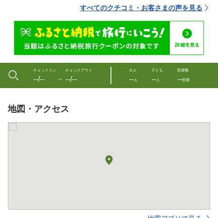
すべてのクチコミ・お客さまの声を見る
チェックイン
チェックアウト
大人
子ども
部屋数
--/--
--/--
--
--
--
〜
人
人
部屋
地図・アクセス