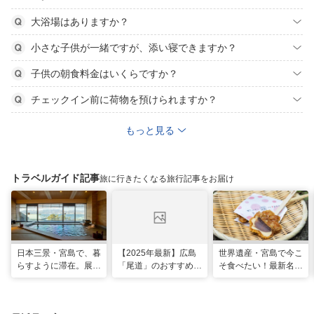
大浴場はありますか？
小さな子供が一緒ですが、添い寝できますか？
子供の朝食料金はいくらですか？
チェックイン前に荷物を預けられますか？
もっと見る
トラベルガイド記事
旅に行きたくなる旅行記事をお届け
日本三景・宮島で、暮
【2025年最新】広島
世界遺産・宮島で今こ
らすように滞在。展望
「尾道」のおすすめ観
そ食べたい！最新名物
風呂の絶景に癒やされ
光スポット20選！現
グルメ＆観光スポット
る「ホテル宮島別荘」
地スタッフ厳選