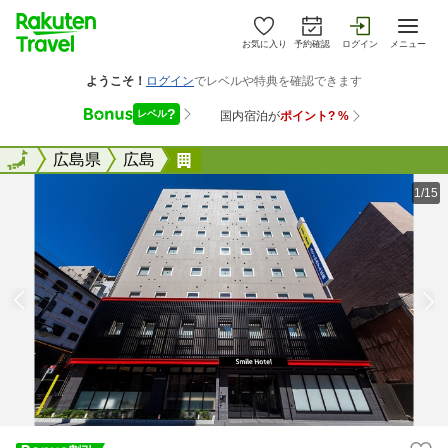
お気に入り
予約確認
ログイン
メニュー
全国
全国
広島県
広島
スマイルホテル広島
1/15