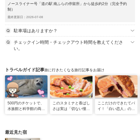
ノースライナー号「道の駅 南ふらの停留所」から徒歩約2分（完全予約
制）
最終更新日：2026-07-08
駐車場はありますか？
チェックイン時間・チェックアウト時間を教えてくださ
い。
トラベルガイド記事
旅に行きたくなる旅行記事をお届け
500円のチケットで、
このスタミナと香ばし
ここだけのできたてパ
水族館と科学館の両方
さは実は「切ない憧
イ！「白い恋人」の石
入れる！？お得感満載
れ」だった…！北海道
屋製菓直営初のオープ
の超穴場スポット！
グルメ「豚丼」のヒミ
ンキッチンが函館に
ツ
最近見た宿