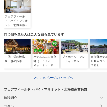
フェアフィール
ド・バイ・マリオ
ット・北海道南富
良野
同じ宿を見た人はこんな宿も見ています
占冠 湯の沢温
ホテルムニン富良
プチホテル グレ
富良野ホテ
泉 森の四季
野（Ｈｏｔｅｌ
ーシィトマム
ＵＲＡＮＯ
Ｍｕｎｉｎ Ｆｕ
ＴＥＬ
ｒａｎｏ）
このページのトップへ
フェアフィールド・バイ・マリオット・北海道南富良野
施設紹介
プラン