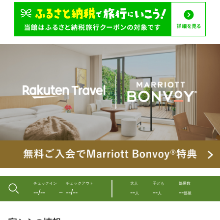
チェックイン
チェックアウト
大人
子ども
部屋数
--/--
--/--
--
--
--
〜
人
人
部屋