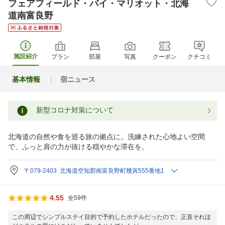
フェアフィールド・バイ・マリオット・北海
道南富良野
施設紹介
プラン
部屋
写真
クーポン
クチコミ
基本情報
宿ニュース
新型コロナ対策について
北海道の自然や食を巡る旅の拠点に。洗練された心地よい空間
で、ふっと肩の力が抜ける穏やかな滞在を。
〒079-2403 北海道空知郡南富良野町幾寅555番地1
4.55
全59件
この周辺でシンプルステイ目的で予約したホテルだったので、正直それほ