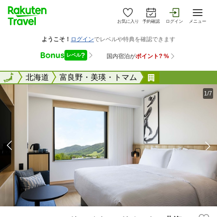
お気に入り
予約確認
ログイン
メニュー
全国
全国
北海道
富良野・美瑛・トマム
フェアフィール
1/7