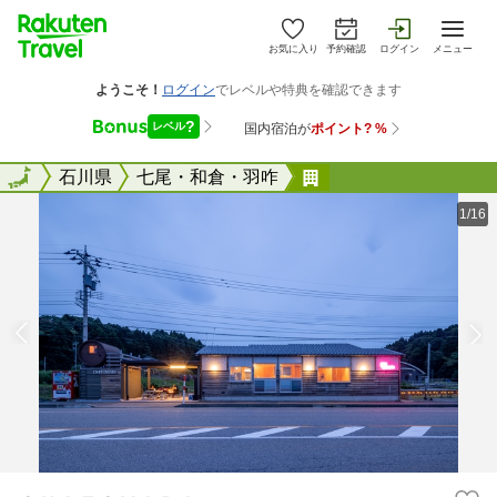
お気に入り
予約確認
ログイン
メニュー
全国
全国
石川県
七尾・和倉・羽咋
ＯＨ！ＴＯＭＡＲＩ
1/16