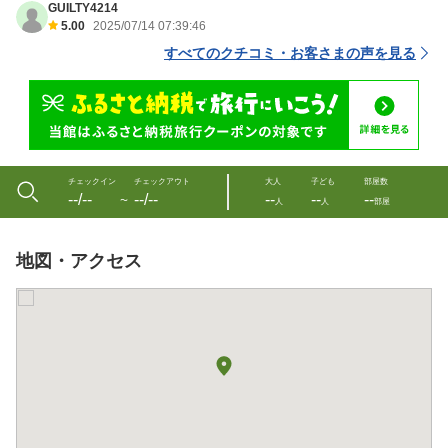
GUILTY4214
5.00
2025/07/14 07:39:46
すべてのクチコミ・お客さまの声を見る
チェックイン
チェックアウト
大人
子ども
部屋数
--/--
--/--
--
--
--
〜
人
人
部屋
地図・アクセス