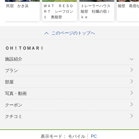
民宿 かき浜
ＷＡＴ ＲＥＳＯ
トレーラーハウス
能登 島宿
ＲＴ シーフロン
能登 牡蠣の宿ｉ
ト 奥能登
ｋｅ
このページのトップへ
ＯＨ！ＴＯＭＡＲＩ
施設紹介
プラン
部屋
写真・動画
クーポン
クチコミ
表示モード：
モバイル
PC