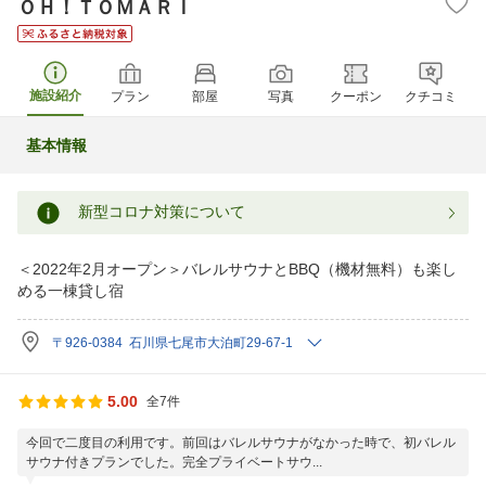
ＯＨ！ＴＯＭＡＲＩ
施設紹介
プラン
部屋
写真
クーポン
クチコミ
基本情報
新型コロナ対策について
＜2022年2月オープン＞バレルサウナとBBQ（機材無料）も楽し
める一棟貸し宿
〒926-0384 石川県七尾市大泊町29-67-1
5.00
全7件
今回で二度目の利用です。前回はバレルサウナがなかった時で、初バレル
サウナ付きプランでした。完全プライベートサウ...