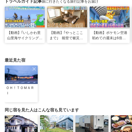
トラベルガイド記事
旅に行きたくなる旅行記事をお届け
【動画】｢いしかわ里
【動画】｢やっとここ
【動画】ポケモン空港
山里海サイクリングル
まで｣ 能登で被災の
初めての週末は6倍の
ート｣国指定の自転車
和倉温泉旅館｢能登 海
人出 能登限定グッズ
道“ナショナルサイク
舟｣が営業再開 喜び
はほとんどが品切れ
ルルート”に指定へ
の日に従業員は…
最近見た宿
ＯＨ！ＴＯＭＡＲ
Ｉ
同じ宿を見た人はこんな宿も見ています