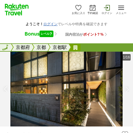
お気に入り
予約確認
ログイン
メニュー
全国
全国
京都府
京都
京都駅
Ｇｅｎｊｉ Ｋｙｏｔｏ
1/16