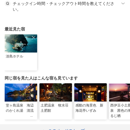
チェックイン時間・チェックアウト時間を教えてくださ
い。
最近見た宿
淡島ホテル
同じ宿を見た人はこんな宿も見ています
堂ヶ島温泉 海辺
土肥温泉 牧水荘
感動の海景色 新
西伊豆小土
のかくれ湯 清流
土肥館
海花亭いずみ
泉 茜色の
るじ栖