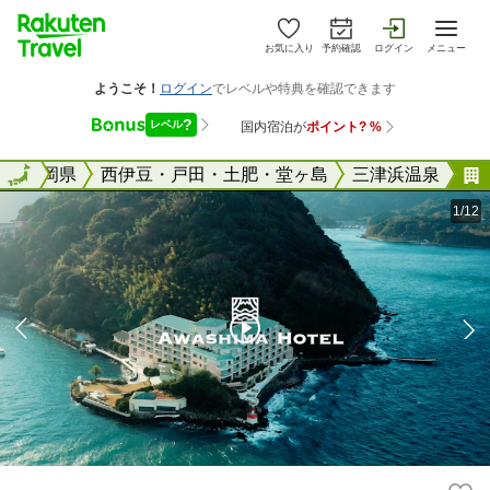
お気に入り
予約確認
ログイン
メニュー
全国
静岡県
全国
西伊豆・戸田・土肥・堂ヶ島
三津浜温泉
1/12