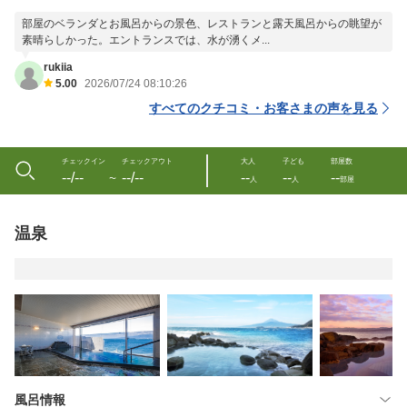
部屋のベランダとお風呂からの景色、レストランと露天風呂からの眺望が
素晴らしかった。エントランスでは、水が湧くメ...
rukiia
5.00
2026/07/24 08:10:26
すべてのクチコミ・お客さまの声を見る
チェックイン
チェックアウト
大人
子ども
部屋数
--/--
--/--
--
--
--
〜
人
人
部屋
温泉
風呂情報