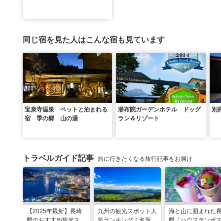
同じ宿を見た人はこんな宿も見ています
宝泉寺温泉 ペットと泊まれる
湯布院ガーデンホテル ドッグ
別
宿 季の郷 山の湯
ラン＆リゾート
トラベルガイド記事
旅に行きたくなる旅行記事をお届け
【2025年最新】長崎
九州の観光スポット人
海と山に囲まれた
県のおすすめ観光スポ
気ランキング！名所も
県「ハウステンボ