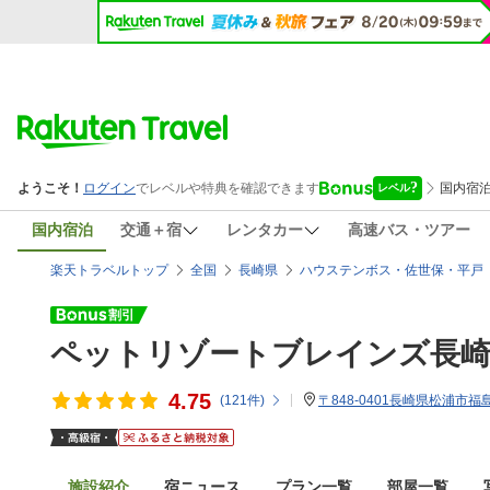
国内宿泊
交通＋宿
レンタカー
高速バス・ツアー
楽天トラベルトップ
全国
長崎県
ハウステンボス・佐世保・平戸
ペットリゾートブレインズ長
4.75
(
121
件)
〒848-0401長崎県松浦市福
施設紹介
宿ニュース
プラン一覧
部屋一覧