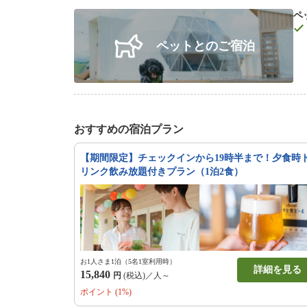
ペ
ペットとのご宿泊
おすすめの宿泊プラン
【期間限定】チェックインから19時半まで！夕食時
リンク飲み放題付きプラン（1泊2食）
お1人さま1泊（5名1室利用時）
詳細を見る
15,840
円
(税込)／人～
ポイント (1%)