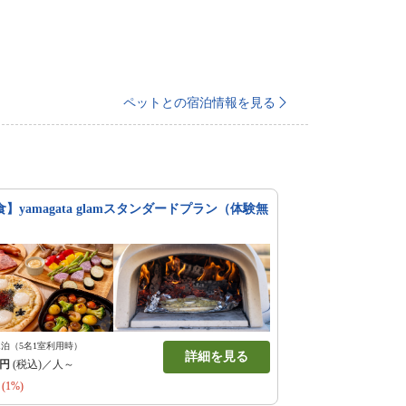
ペットとの宿泊情報を見る
食】yamagata glamスタンダードプラン（体験無
1泊（5名1室利用時）
詳細を見る
円
(税込)／人～
(1%)