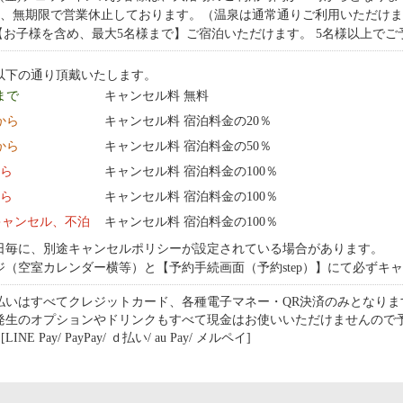
在、無期限で営業休止しております。（温泉は通常通りご利用いただけま
 【お子様を含め、最大5名様まで】ご宿泊いただけます。 5名様以上で
以下の通り頂戴いたします。
 まで
キャンセル料 無料
0:00 から
キャンセル料 宿泊料金の20％
0:00 から
キャンセル料 宿泊料金の50％
から
キャンセル料 宿泊料金の100％
から
キャンセル料 宿泊料金の100％
キャンセル、不泊
キャンセル料 宿泊料金の100％
日毎に、別途キャンセルポリシーが設定されている場合があります。
ジ（空室カレンダー横等）と【予約手続画面（予約step）】にて必ずキ
払いはすべてクレジットカード、各種電子マネー・QR決済のみとなりま
発生のオプションやドリンクもすべて現金はお使いいただけませんので
NE Pay/ PayPay/ ｄ払い/ au Pay/ メルペイ]