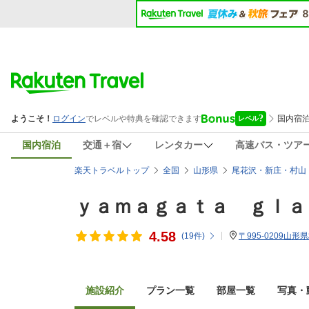
国内宿泊
交通＋宿
レンタカー
高速バス・ツア
楽天トラベルトップ
全国
山形県
尾花沢・新庄・村山
ｙａｍａｇａｔａ ｇｌａ
4.58
(
19
件)
〒995-0209山形
施設紹介
プラン一覧
部屋一覧
写真・動