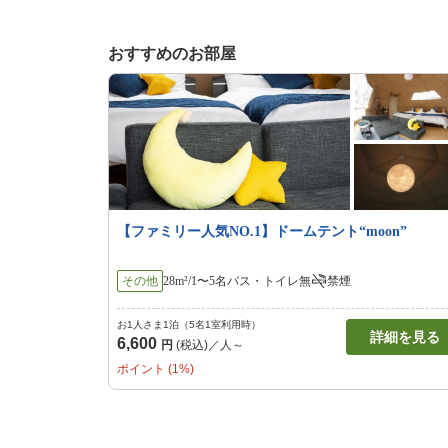
おすすめのお部屋
【ファミリー人気NO.1】ドームテント“moon”
その他
28m²/1〜5名
バス・トイレ無
禁煙
お1人さま1泊（5名1室利用時）
詳細を見る
6,600
円
(税込)／人～
ポイント (1%)