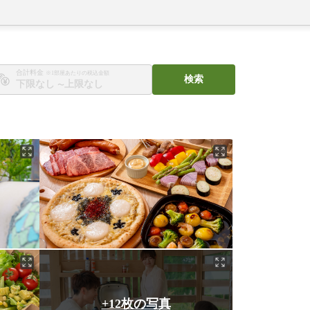
合計料金
※1部屋あたりの税込金額
検索
〜
+12枚の写真