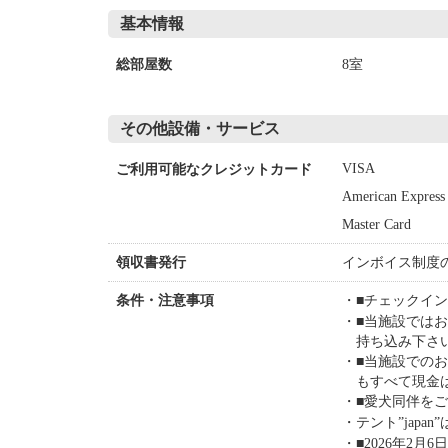
基本情報
8室
総部屋数
その他設備・サービス
VISA
ご利用可能なクレジットカード
American Express
Master Card
インボイス制度
領収書発行
■チェックイ
条件・注意事項
■当施設では
持ち込み下さ
■当施設での
もすべて現金
■愛犬同伴を
テント”jap
■2026年2