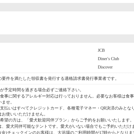
JCB
Diner's Club
Discover
の要件を満たした領収書を発行する適格請求書発行事業者です。
ンが予定時間を過ぎる場合必ずご連絡下さい。
お食事に関するアレルギー対応は行っておりません。必要なお客様は食
いませ。
お支払いはすべてクレジットカード、各種電子マネー・QR決済のみとな
はお使いいただけません。
ご希望の方は、「愛犬歓迎同伴プラン」からご予約をお願いいたします。
an”は、愛犬同伴可能なテントです。愛犬がいない場合でもご予約いただ
月6日(金)チェックインのお客様は、大浴場のご利用時間が17時からとな