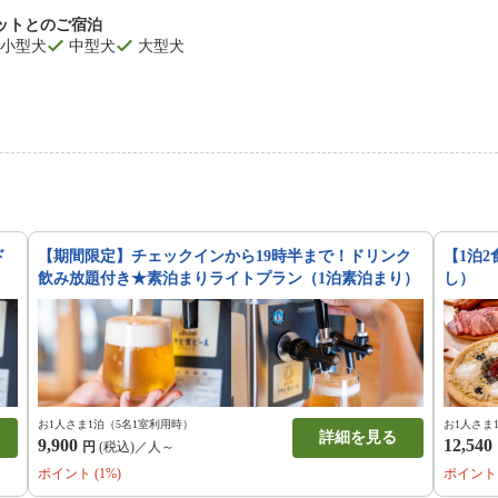
ットとのご宿泊
小型犬
中型犬
大型犬
ド
【期間限定】チェックインから19時半まで！ドリンク
【1泊2
飲み放題付き★素泊まりライトプラン（1泊素泊まり）
し）
お1人さま1泊（5名1室利用時）
お1人さま
詳細を見る
9,900
12,540
円
(税込)／人～
ポイント (1%)
ポイント 