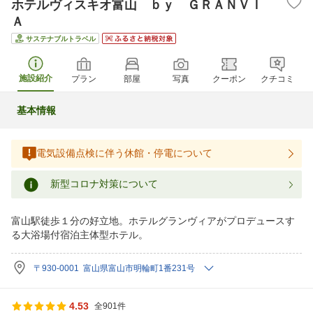
ホテルヴィスキオ富山 ｂｙ ＧＲＡＮＶＩ
Ａ
サステナブルトラベル
施設紹介
プラン
部屋
写真
クーポン
クチコミ
基本情報
電気設備点検に伴う休館・停電について
新型コロナ対策について
富山駅徒歩１分の好立地。ホテルグランヴィアがプロデュースす
る大浴場付宿泊主体型ホテル。
〒930-0001 富山県富山市明輪町1番231号
4.53
全901件