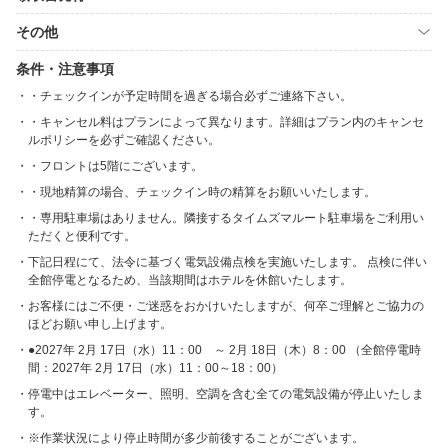
その他
条件・注意事項
・チェックインが予定時間を過ぎる場合必ずご連絡下さい。
・キャンセル料はプランによって異なります。詳細はプラン内のキャンセ
ルポリシーを必ずご確認ください。
・フロントは5階にございます。
・現地精算の場合、チェックイン時の精算をお願いいたします。
・専用駐車場はありません。隣接するタイムズマルート駐車場をご利用い
ただくと便利です。
下記日程にて、法令に基づく電気設備点検を実施いたします。 点検に伴い
全館停電となるため、当該期間はホテルを休館いたします。
お客様にはご不便・ご迷惑をおかけいたしますが、何卒ご理解とご協力の
ほどお願い申し上げます。
●2027年 2月 17日（水）11：00 ～ 2月 18日（木）8：00 （全館停電時
間：2027年 2月 17日（水）11：00～18：00）
停電中はエレベーター、照明、空調を含む全ての電気設備が停止いたしま
す。
※作業状況により停止時間が多少前後することがございます。