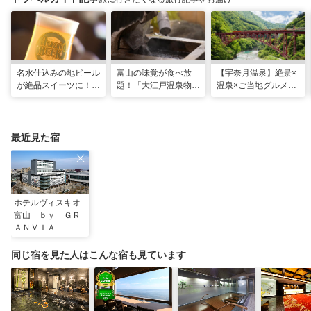
名水仕込みの地ビール
富山の味覚が食べ放
【宇奈月温泉】絶景×
が絶品スイーツに！
題！「大江戸温泉物語
温泉×ご当地グルメを
「宇奈月麦酒館」自然
宇奈月グランドホテ
満喫！よくばり街歩き
の恵みをいかした黒部
ル」で美肌の湯を満喫
ガイド
だけの味
最近見た宿
ホテルヴィスキオ
富山 ｂｙ ＧＲ
ＡＮＶＩＡ
同じ宿を見た人はこんな宿も見ています