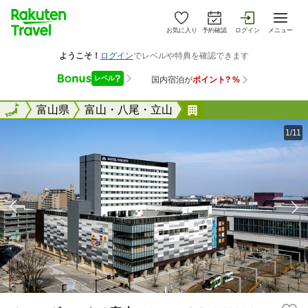
お気に入り
予約確認
ログイン
メニュー
全国
全国
富山県
富山・八尾・立山
ホテルヴィスキオ富
1/11