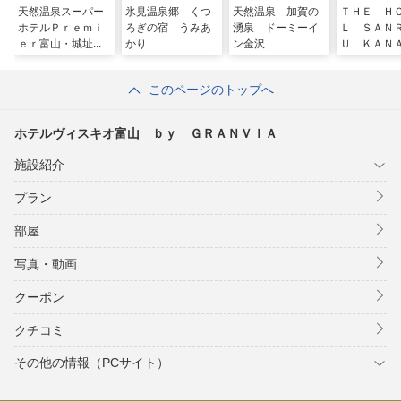
天然温泉スーパー
氷見温泉郷 くつ
天然温泉 加賀の
ＴＨＥ Ｈ
ホテルＰｒｅｍｉ
ろぎの宿 うみあ
湧泉 ドーミーイ
Ｌ ＳＡＮ
ｅｒ富山・城址公
かり
ン金沢
Ｕ ＫＡＮ
園前
ＷＡ（ザ 
山楽 金沢
このページのトップへ
ホテルヴィスキオ富山 ｂｙ ＧＲＡＮＶＩＡ
施設紹介
プラン
部屋
写真・動画
クーポン
クチコミ
その他の情報（PCサイト）