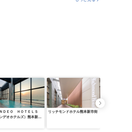
ＮＤＥＯ ＨＯＴＥＬＳ
リッチモンドホテル熊本新市街
ＨＯＴＥＬ ＴＨ
ンデオホテルズ）熊本新市
（２０２５年１２
ューアルオープン