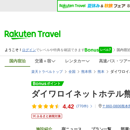
国内宿泊
交通＋宿
レンタカー
高速バス・ツア
ダイワロイ
楽天トラベルトップ
全国
熊本県
熊本
ダイワロイネットホテル
4.42
(
770
件)
〒860-0806熊
施設紹介
宿ニュース
プラン一覧
部屋