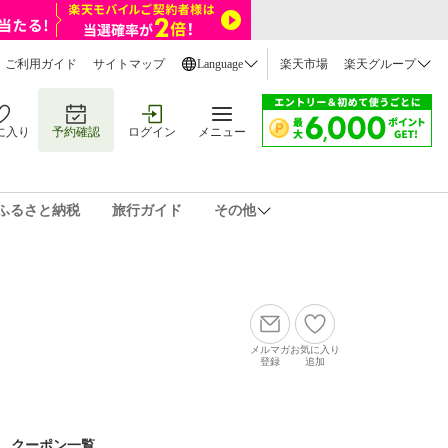
ご利用ガイド
サイトマップ
Language
楽天市場
楽天グループ
に入り
予約確認
ログイン
メニュー
ふるさと納税
旅行ガイド
その他
メルマガ
お気に入り
登録
追加
クーポン一覧