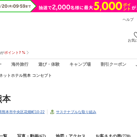
ヘルプ
お気
ー
海外旅行
遊び・体験
キャンプ場
割引クーポン
ネットホテル熊本 コンセプト
熊本
本県熊本市中央区花畑町10-22
サステナブルな取り組み
一覧
写真・動画(67)
地図・アクセス
お客さまの声(
770
)