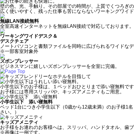
壁の色、光、手触り。その部屋での時間が、上質でくつろぎの
広く使いやすく、残った仕事も苦にならないワーキングワイド
無線LAN
接続無料
全室高速インターネットを無線LAN
接続で対応しております。
ワーキングワイドデスク＆
デスクチェア
ノートパソコンと書類ファイルを同時に広げられるワイドなデ
※一部客室対象外
ズボンプレッサー
ビジネスマンに嬉しいズボンプレッサーを全室に完備。
小学生以下のお子様は、１ベッドおひとりまで添い寝無料です
お子様には専用スリッパや、キッズアメニティもご用意。
小学生以下 添い寝無料
ベッド1台につき小学生以下（0歳から12歳未満）のお子様
さい。）
キッズアメニティ
お子様をお連れのお客様へは、スリッパ、ハンドタオル、歯ブ
※画像は一例です。